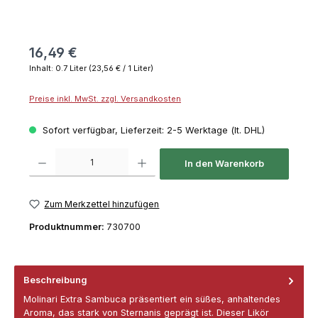
16,49 €
Inhalt:
0.7 Liter
(23,56 € / 1 Liter)
Preise inkl. MwSt. zzgl. Versandkosten
Sofort verfügbar, Lieferzeit: 2-5 Werktage (lt. DHL)
Produkt Anzahl: Gib den gewünschten Wert ein oder benutze die Schaltflächen um die 
In den Warenkorb
Zum Merkzettel hinzufügen
Produktnummer:
730700
Beschreibung
Molinari Extra Sambuca präsentiert ein süßes, anhaltendes
Aroma, das stark von Sternanis geprägt ist. Dieser Likör