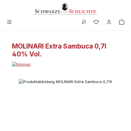
alt springen
MOLINARI Extra Sambuca 0,7l
40% Vol.
Bildergalerie überspringen