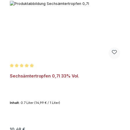
Durchschnittliche Bewertung von 4.9 von 5 Sternen
Sechsämtertropfen 0,7l 33% Vol.
Inhalt:
0.7 Liter
(14,99 € / 1 Liter)
Regulärer Preis:
10,49 €