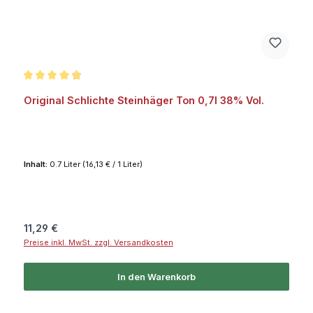
Durchschnittliche Bewertung von 4.8 von 5 Sternen
Original Schlichte Steinhäger Ton 0,7l 38% Vol.
Inhalt:
0.7 Liter
(16,13 € / 1 Liter)
Regulärer Preis:
11,29 €
Preise inkl. MwSt. zzgl. Versandkosten
In den Warenkorb