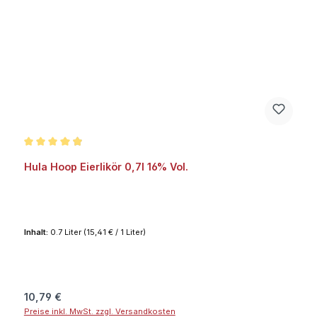
Durchschnittliche Bewertung von 4.9 von 5 Sternen
Hula Hoop Eierlikör 0,7l 16% Vol.
Inhalt:
0.7 Liter
(15,41 € / 1 Liter)
Regulärer Preis:
10,79 €
Preise inkl. MwSt. zzgl. Versandkosten