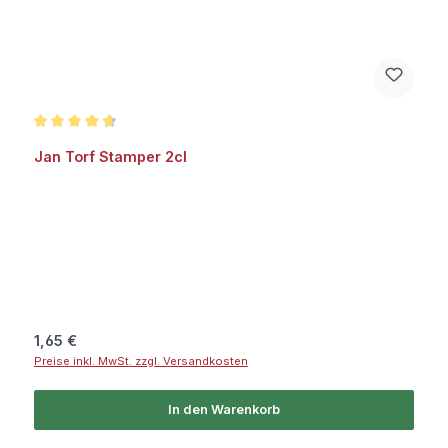
Durchschnittliche Bewertung von 4.8 von 5 Sternen
Jan Torf Stamper 2cl
Regulärer Preis:
1,65 €
Preise inkl. MwSt. zzgl. Versandkosten
In den Warenkorb