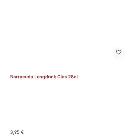
Barracuda Longdrink Glas 28cl
Regulärer Preis:
3,95 €