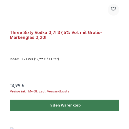
Three Sixty Vodka 0,7l 37,5% Vol. mit Gratis-
Markenglas 0,20l
Inhalt:
0.7 Liter
(19,99 € / 1 Liter)
Regulärer Preis:
13,99 €
Preise inkl. MwSt. zzgl. Versandkosten
In den Warenkorb