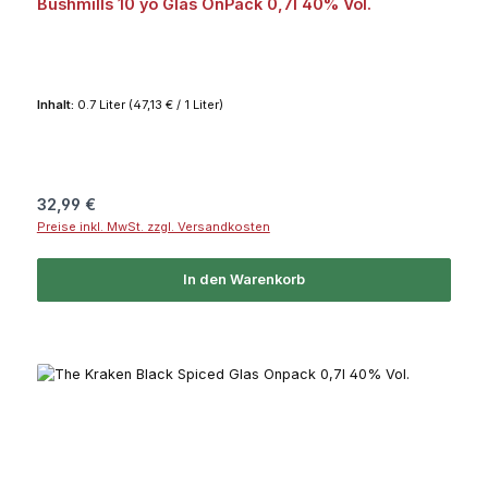
Bushmills 10 yo Glas OnPack 0,7l 40% Vol.
Inhalt:
0.7 Liter
(47,13 € / 1 Liter)
Regulärer Preis:
32,99 €
Preise inkl. MwSt. zzgl. Versandkosten
In den Warenkorb