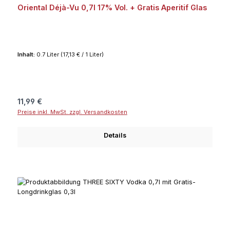
Oriental Déjà-Vu 0,7l 17% Vol. + Gratis Aperitif Glas
Inhalt:
0.7 Liter
(17,13 € / 1 Liter)
Regulärer Preis:
11,99 €
Preise inkl. MwSt. zzgl. Versandkosten
Details