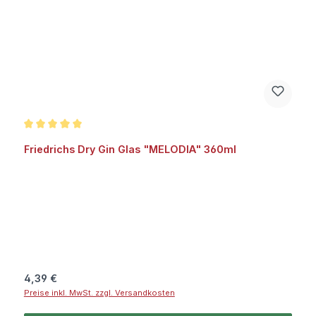
Durchschnittliche Bewertung von 5 von 5 Sternen
Friedrichs Dry Gin Glas "MELODIA" 360ml
Regulärer Preis:
4,39 €
Preise inkl. MwSt. zzgl. Versandkosten