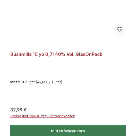
Bushmills 10 yo 0,7l 40% Vol. GlasOnPack
Inhalt:
0.7 Liter
(47,13 € / 1 Liter)
Regulärer Preis:
32,99 €
Preise inkl. MwSt. zzgl. Versandkosten
In den Warenkorb