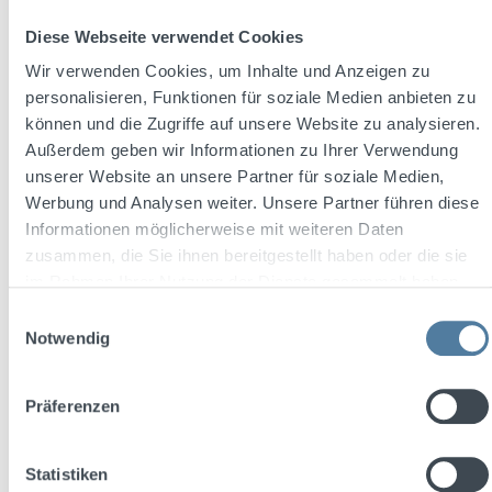
Diese Webseite verwendet Cookies
Wir verwenden Cookies, um Inhalte und Anzeigen zu
personalisieren, Funktionen für soziale Medien anbieten zu
können und die Zugriffe auf unsere Website zu analysieren.
Außerdem geben wir Informationen zu Ihrer Verwendung
unserer Website an unsere Partner für soziale Medien,
Werbung und Analysen weiter. Unsere Partner führen diese
Informationen möglicherweise mit weiteren Daten
zusammen, die Sie ihnen bereitgestellt haben oder die sie
RON PIET Glas Hexagon 0,3l
im Rahmen Ihrer Nutzung der Dienste gesammelt haben.
Einwilligungsauswahl
Notwendig
Präferenzen
Regulärer Preis:
5,00 €
Statistiken
Preise inkl. MwSt. zzgl. Versandkosten