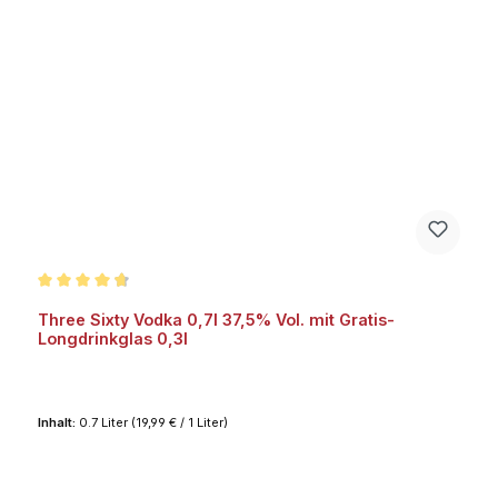
Durchschnittliche Bewertung von 4.7 von 5 Sternen
Three Sixty Vodka 0,7l 37,5% Vol. mit Gratis-
Longdrinkglas 0,3l
Inhalt:
0.7 Liter
(19,99 € / 1 Liter)