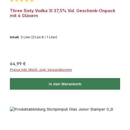
Durchschnittliche Bewertung von 4.9 von 5 Sternen
Three Sixty Vodka 3l 37,5% Vol. Geschenk-Onpack
mit 4 Gläsern
Inhalt:
3 Liter
(21,66 € / 1 Liter)
Regulärer Preis:
64,99 €
Preise inkl. MwSt. zzgl. Versandkosten
In den Warenkorb