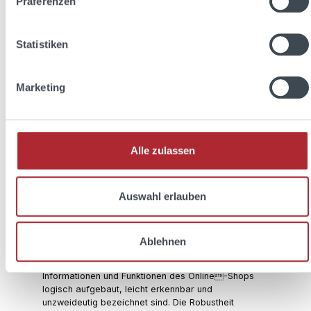
Präferenzen
Diese Website zählt als Online-Shop zu den
sogenannten „Dienstleistungen im elektronischen
Geschäftsverkehr“ und zeichnet sich durch eine
Statistiken
elektronische Bestell- und Bezahlmöglichkeit aus.
Für sie gelten besondere gesetzliche Anforderungen
an die Barrierefreiheit. Im Allgemeinen muss diese
Marketing
Website Funktionen und Verfahren vorsehen, die auf
die Bedürfnisse von Menschen mit Behinderung
ausgerichtet sind und die Bedienbarkeit mit digitalen
Hilfsmitteln ermöglichen. Die Online-Shop-Funktionen
dieser Website müssen dafür - wahrnehmbar -
Alle zulassen
bedienbar - verständlich und - robust ausgestaltet
sein. Die Wahrnehmbarkeit bedeutet, dass die
Informationen und Komponenten des Online-Shops
Auswahl erlauben
so dargestellt werden, dass sie für alle Nutzer
problemlos wahrnehmbar sind. Die Bedienbarkeit
erfordert, dass die Funktionen des Online-Shops
auch von Nutzern mit Einschränkungen in
Ablehnen
Beweglichkeit oder Verstand genutzt werden
können. Die Verständlichkeit setzt voraus, dass die
Informationen und Funktionen des Online-Shops
logisch aufgebaut, leicht erkennbar und
unzweideutig bezeichnet sind. Die Robustheit