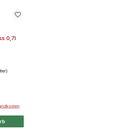
tung von 4.5 von 5 Sternen
s 0,7l
iter)
sandkosten
rb