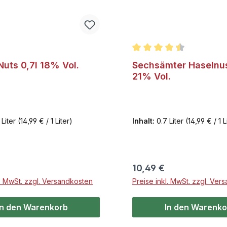
Durchschnittliche Bewer
Nuts 0,7l 18% Vol.
Sechsämter Haselnus
21% Vol.
 Liter
(14,99 € / 1 Liter)
Inhalt:
0.7 Liter
(14,99 € / 1 L
r Preis:
Regulärer Preis:
10,49 €
l. MwSt. zzgl. Versandkosten
Preise inkl. MwSt. zzgl. Ver
In den Warenkorb
In den Warenko