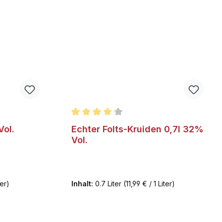
tung von 5 von 5 Sternen
Durchschnittliche Bewertung von 4.3 v
Vol.
Echter Folts-Kruiden 0,7l 32%
Vol.
ter)
Inhalt:
0.7 Liter
(11,99 € / 1 Liter)