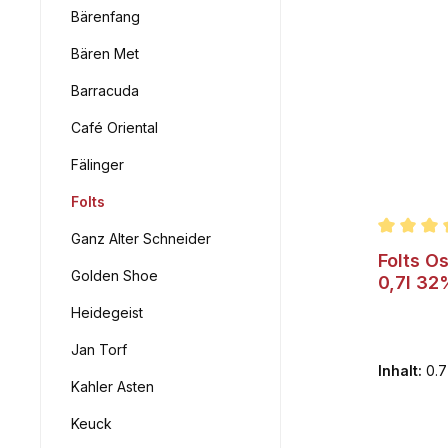
Bärenfang
Bären Met
Barracuda
Café Oriental
Fälinger
Folts
Ganz Alter Schneider
Durchsch
Folts O
Golden Shoe
0,7l 32
Heidegeist
Jan Torf
Inhalt:
0.7
Kahler Asten
Keuck