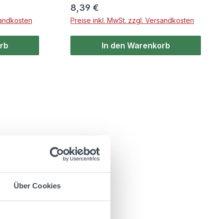
Regulärer Preis:
8,39 €
sandkosten
Preise inkl. MwSt. zzgl. Versandkosten
rb
In den Warenkorb
Über Cookies