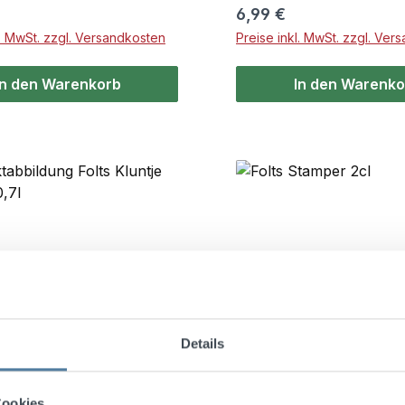
r Preis:
Regulärer Preis:
6,99 €
l. MwSt. zzgl. Versandkosten
Preise inkl. MwSt. zzgl. Ver
In den Warenkorb
In den Warenko
Details
Cookies