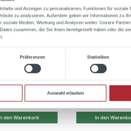
nhalte und Anzeigen zu personalisieren, Funktionen für soziale
Website zu analysieren. Außerdem geben wir Informationen zu I
r soziale Medien, Werbung und Analysen weiter. Unsere Partner
 Daten zusammen, die Sie ihnen bereitgestellt haben oder die s
nittliche Bewertung von 4.9 von 5 Sternen
Durchschnittliche Bewer
untje Kruiden 0,7l
Folts Stamper 2cl
n.
l.
Präferenzen
Statistiken
 Liter
(11,99 € / 1 Liter)
Auswahl erlauben
r Preis:
Regulärer Preis:
0,99 €
l. MwSt. zzgl. Versandkosten
Preise inkl. MwSt. zzgl. Ver
In den Warenkorb
In den Warenko