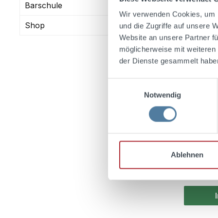
Barschule
Wir verwenden Cookies, um I
Shop
und die Zugriffe auf unsere 
Website an unsere Partner fü
möglicherweise mit weiteren
Durchsch
Folts Kl
der Dienste gesammelt habe
30% Vo
Einwilligungsauswahl
Notwendig
Inhalt:
0.7
Ablehnen
Reguläre
8,39 €
Preise ink