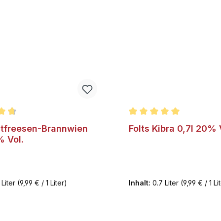
nittliche Bewertung von 4.7 von 5 Sternen
Durchschnittliche Bewer
stfreesen-Brannwien
Folts Kibra 0,7l 20% 
% Vol.
 Liter
(9,99 € / 1 Liter)
Inhalt:
0.7 Liter
(9,99 € / 1 Li