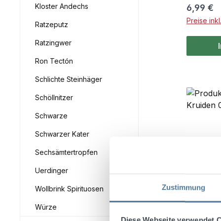
Kloster Andechs
Reguläre
6,99 €
Preise ink
Ratzeputz
Ratzingwer
Ron Tectón
Schlichte Steinhäger
Schöllnitzer
Schwarze
Schwarzer Kater
Sechsämtertropfen
Uerdinger
Zustimmung
Wollbrink Spirituosen
Würze
Diese Webseite verwendet 