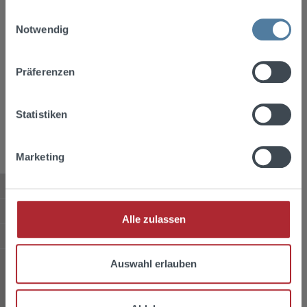
gesammelt haben.
Einwilligungsauswahl
Datenschutz
Notwendig
Ich habe die
Datenschutzbestimmungen
zur Kenntnis
genommen und die
AGB
gelesen und bin mit ihnen
einverstanden.
*
Präferenzen
Die mit einem Stern (*) markierten Felder sind Pflichtfelder.
Statistiken
Abschicken
Marketing
Service-Hotline
Shop Service
Alle zulassen
Informationen
Versandarten
Auswahl erlauben