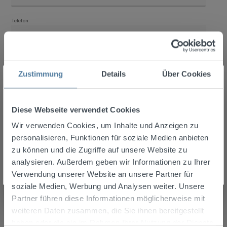
Telefon
Betreff
*
Zustimmung
Details
Über Cookies
Altersprüfung
Kommentar
*
Achtung: Um diesen Onlineshop nutzen zu können, musst du
mindestens 18 Jahre alt sein.
Diese Webseite verwendet Cookies
Wir verwenden Cookies, um Inhalte und Anzeigen zu
personalisieren, Funktionen für soziale Medien anbieten
Ich bin über 18 Jahre
zu können und die Zugriffe auf unsere Website zu
Loading...
analysieren. Außerdem geben wir Informationen zu Ihrer
Ich bin unter 18 Jahre
Verwendung unserer Website an unsere Partner für
soziale Medien, Werbung und Analysen weiter. Unsere
Um fortzufahren, geben Sie die oben abgebildeten Zeichen ein
*
Partner führen diese Informationen möglicherweise mit
weiteren Daten zusammen, die Sie ihnen bereitgestellt
haben oder die sie im Rahmen Ihrer Nutzung der Dienste