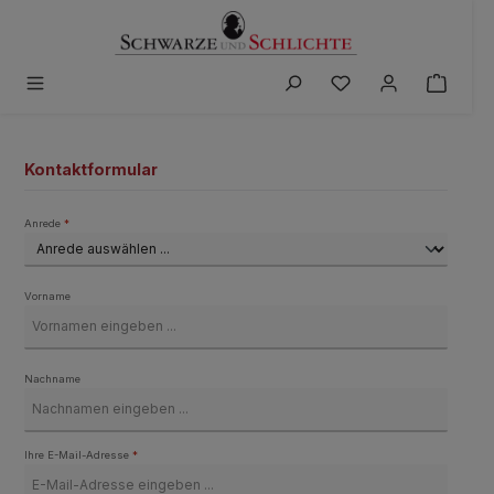
alt springen
Du hast 0 Produkte 
Kontaktformular
Anrede
*
Vorname
Nachname
Ihre E-Mail-Adresse
*