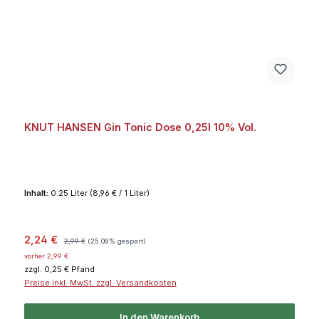
KNUT HANSEN Gin Tonic Dose 0,25l 10% Vol.
Inhalt:
0.25 Liter
(8,96 € / 1 Liter)
Verkaufspreis:
Regulärer Preis:
2,24 €
2,99 €
(25.08% gespart)
vorher 2,99 €
zzgl. 0,25 € Pfand
Preise inkl. MwSt. zzgl. Versandkosten
In den Warenkorb