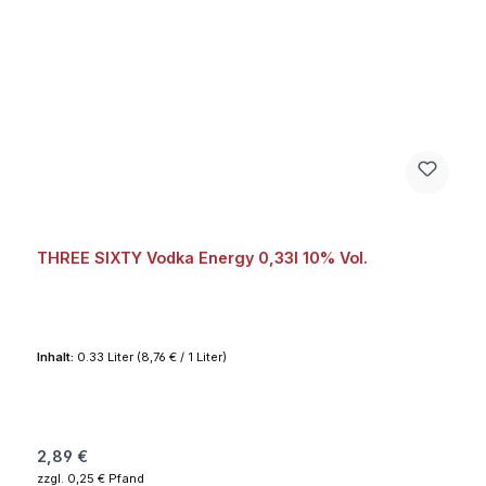
THREE SIXTY Vodka Energy 0,33l 10% Vol.
Inhalt:
0.33 Liter
(8,76 € / 1 Liter)
Regulärer Preis:
2,89 €
zzgl. 0,25 € Pfand