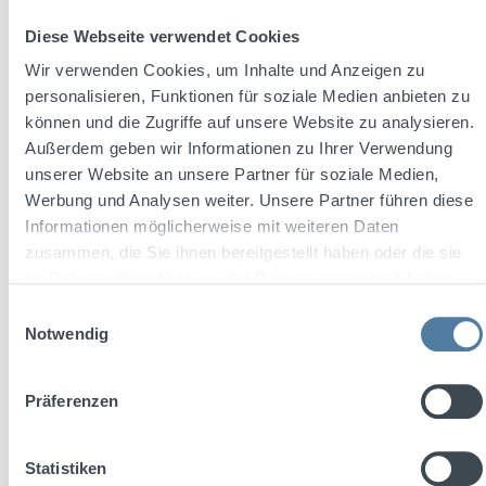
Diese Webseite verwendet Cookies
Wir verwenden Cookies, um Inhalte und Anzeigen zu
personalisieren, Funktionen für soziale Medien anbieten zu
können und die Zugriffe auf unsere Website zu analysieren.
Außerdem geben wir Informationen zu Ihrer Verwendung
unserer Website an unsere Partner für soziale Medien,
Werbung und Analysen weiter. Unsere Partner führen diese
Informationen möglicherweise mit weiteren Daten
zusammen, die Sie ihnen bereitgestellt haben oder die sie
im Rahmen Ihrer Nutzung der Dienste gesammelt haben.
Einwilligungsauswahl
Notwendig
THREE SIXTY Vodka Acai 0,33l 10% Vol.
Präferenzen
Inhalt:
0.33 Liter
(8,76 € / 1 Liter)
Statistiken