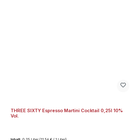
THREE SIXTY Espresso Martini Cocktail 0,25l 10%
Vol.
Inhalt:
0.25 Liter
(11,56 € / 1 Liter)