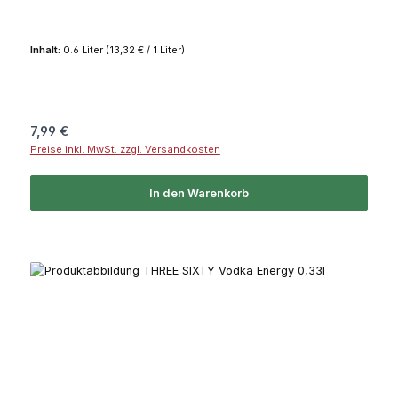
Inhalt:
0.6 Liter
(13,32 € / 1 Liter)
Regulärer Preis:
7,99 €
Preise inkl. MwSt. zzgl. Versandkosten
In den Warenkorb