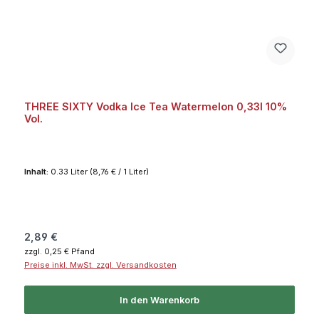
THREE SIXTY Vodka Ice Tea Watermelon 0,33l 10%
Vol.
Inhalt:
0.33 Liter
(8,76 € / 1 Liter)
Regulärer Preis:
2,89 €
zzgl. 0,25 € Pfand
Preise inkl. MwSt. zzgl. Versandkosten
In den Warenkorb