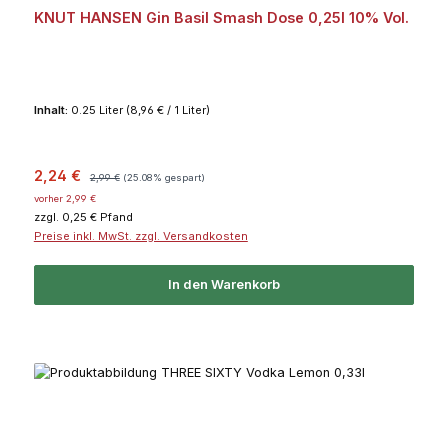
KNUT HANSEN Gin Basil Smash Dose 0,25l 10% Vol.
Inhalt:
0.25 Liter
(8,96 € / 1 Liter)
Verkaufspreis:
Regulärer Preis:
2,24 €
2,99 €
(25.08% gespart)
vorher 2,99 €
zzgl. 0,25 € Pfand
Preise inkl. MwSt. zzgl. Versandkosten
In den Warenkorb