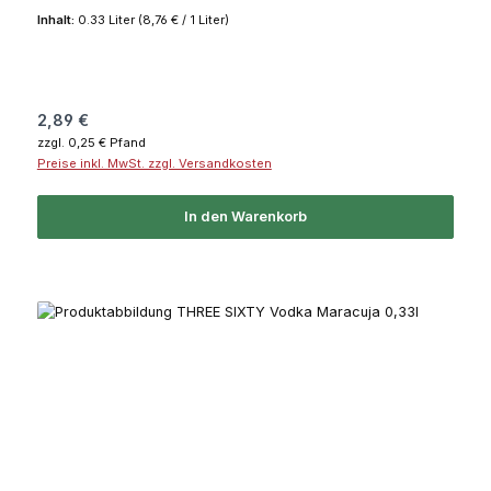
Inhalt:
0.33 Liter
(8,76 € / 1 Liter)
Regulärer Preis:
2,89 €
zzgl. 0,25 € Pfand
Preise inkl. MwSt. zzgl. Versandkosten
In den Warenkorb