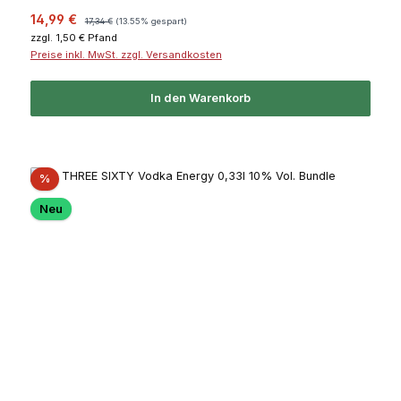
Verkaufspreis:
Regulärer Preis:
14,99 €
17,34 €
(13.55% gespart)
zzgl. 1,50 € Pfand
Preise inkl. MwSt. zzgl. Versandkosten
In den Warenkorb
Rabatt
%
Neu