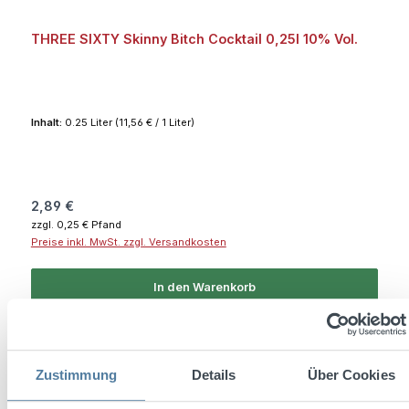
THREE SIXTY Skinny Bitch Cocktail 0,25l 10% Vol.
Inhalt:
0.25 Liter
(11,56 € / 1 Liter)
Regulärer Preis:
2,89 €
zzgl. 0,25 € Pfand
Preise inkl. MwSt. zzgl. Versandkosten
In den Warenkorb
Tipp
Zustimmung
Details
Über Cookies