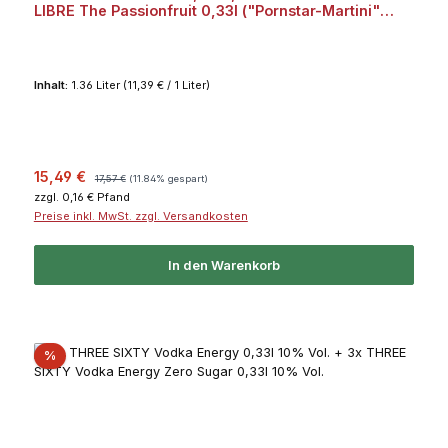
LIBRE The Passionfruit 0,33l ("Pornstar-Martini"
Bundle) Bundle
Inhalt:
1.36 Liter
(11,39 € / 1 Liter)
Verkaufspreis:
Regulärer Preis:
15,49 €
17,57 €
(11.84% gespart)
zzgl. 0,16 € Pfand
Preise inkl. MwSt. zzgl. Versandkosten
In den Warenkorb
Rabatt
%