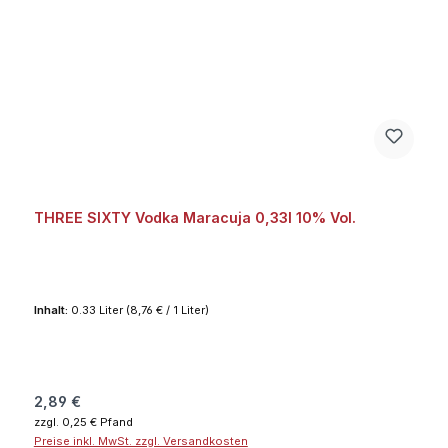
THREE SIXTY Vodka Maracuja 0,33l 10% Vol.
Inhalt:
0.33 Liter
(8,76 € / 1 Liter)
Regulärer Preis:
2,89 €
zzgl. 0,25 € Pfand
Preise inkl. MwSt. zzgl. Versandkosten