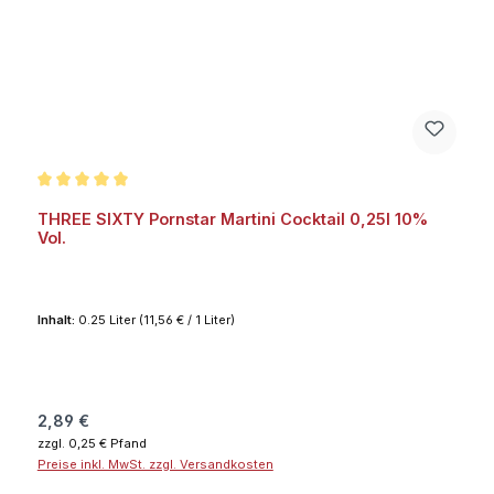
Durchschnittliche Bewertung von 5 von 5 Sternen
THREE SIXTY Pornstar Martini Cocktail 0,25l 10%
Vol.
Inhalt:
0.25 Liter
(11,56 € / 1 Liter)
Regulärer Preis:
2,89 €
zzgl. 0,25 € Pfand
Preise inkl. MwSt. zzgl. Versandkosten