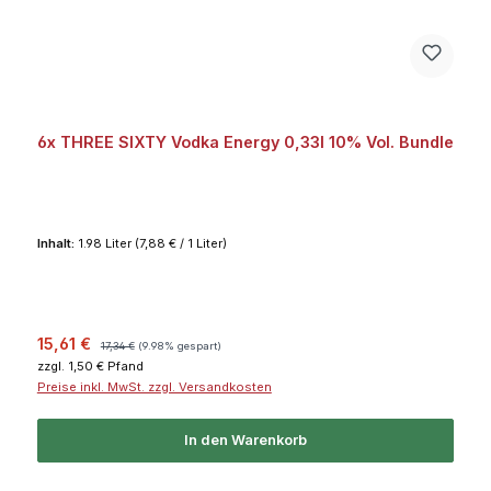
6x THREE SIXTY Vodka Energy 0,33l 10% Vol. Bundle
Inhalt:
1.98 Liter
(7,88 € / 1 Liter)
Verkaufspreis:
Regulärer Preis:
15,61 €
17,34 €
(9.98% gespart)
zzgl. 1,50 € Pfand
Preise inkl. MwSt. zzgl. Versandkosten
In den Warenkorb