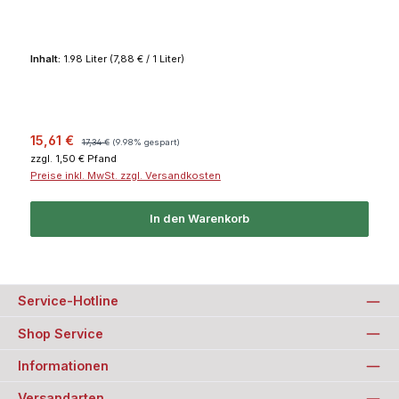
Inhalt:
1.98 Liter
(7,88 € / 1 Liter)
Verkaufspreis:
Regulärer Preis:
15,61 €
17,34 €
(9.98% gespart)
zzgl. 1,50 € Pfand
Preise inkl. MwSt. zzgl. Versandkosten
In den Warenkorb
Service-Hotline
Shop Service
Informationen
Versandarten