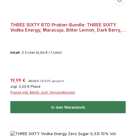
THREE SIXTY RTD Probier-Bundle: THREE SIXTY
Vodka Energy, Maracuja, Bitter Lemon, Dark Berry,
Acai je 2x 0,33l 10% Vol. Bundle
Inhalt:
3.3 Liter
(6,06 € / 1 Liter)
Verkaufspreis:
Regulärer Preis:
19,99 €
28,90 €
(30.83% gespart)
zzgl. 2,50 € Pfand
Preise inkl. MwSt. zzgl. Versandkosten
In den Warenkorb