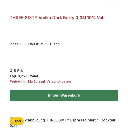
THREE SIXTY Vodka Dark Berry 0,33l 10% Vol.
Inhalt:
0.33 Liter
(8,76 € / 1 Liter)
Regulärer Preis:
2,89 €
zzgl. 0,25 € Pfand
Preise inkl. MwSt. zzgl. Versandkosten
In den Warenkorb
Tipp