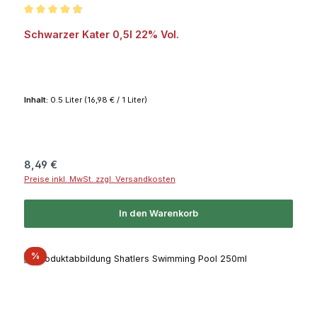
Durchschnittliche Bewertung von 4.9 von 5 Sternen
Schwarzer Kater 0,5l 22% Vol.
Inhalt:
0.5 Liter
(16,98 € / 1 Liter)
Regulärer Preis:
8,49 €
Preise inkl. MwSt. zzgl. Versandkosten
In den Warenkorb
Rabatt
%