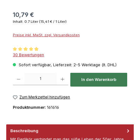
10,79 €
Inhalt:
0.7 Liter
(15,41 € / 1 Liter)
Preise inkl. MwSt. zzgl. Versandkosten
Durchschnittliche Bewertung von 4.9 von 5 Sternen
30 Bewertungen
Sofort verfügbar, Lieferzeit: 2-5 Werktage (lt. DHL)
Produkt Anzahl: Gib den gewünschten Wert ein oder benutze die Schaltflächen um die 
In den Warenkorb
Zum Merkzettel hinzufügen
Produktnummer:
161616
Beschreibung
Mit Eierlikör verbindet man das süße Leben der 50er Jahre,