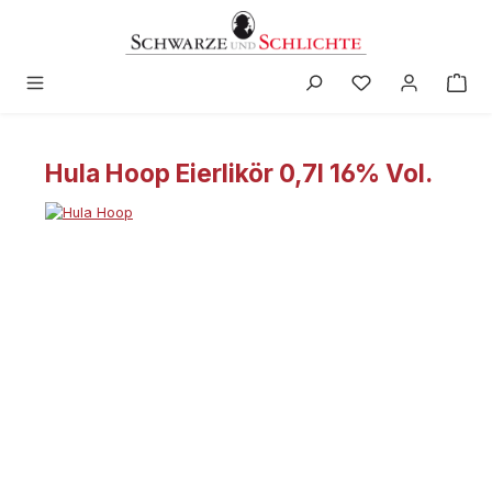
alt springen
Hula Hoop Eierlikör 0,7l 16% Vol.
Bildergalerie überspringen