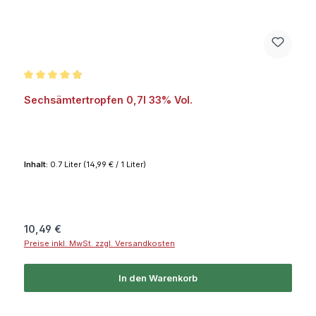
Durchschnittliche Bewertung von 4.9 von 5 Sternen
Sechsämtertropfen 0,7l 33% Vol.
Inhalt:
0.7 Liter
(14,99 € / 1 Liter)
Regulärer Preis:
10,49 €
Preise inkl. MwSt. zzgl. Versandkosten
In den Warenkorb