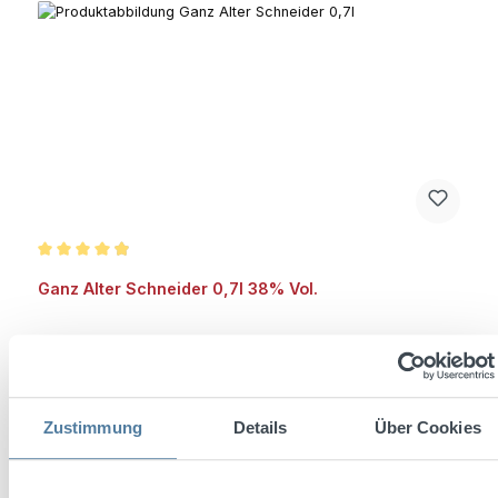
Durchschnittliche Bewertung von 4.8 von 5 Sternen
Ganz Alter Schneider 0,7l 38% Vol.
Inhalt:
0.7 Liter
(21,27 € / 1 Liter)
Zustimmung
Details
Über Cookies
Regulärer Preis:
14,89 €