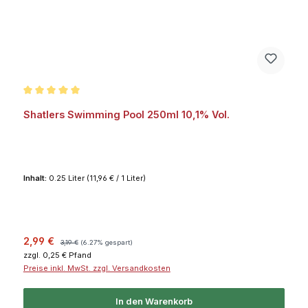
Durchschnittliche Bewertung von 5 von 5 Sternen
Shatlers Swimming Pool 250ml 10,1% Vol.
Inhalt:
0.25 Liter
(11,96 € / 1 Liter)
Verkaufspreis:
Regulärer Preis:
2,99 €
3,19 €
(6.27% gespart)
zzgl. 0,25 € Pfand
Preise inkl. MwSt. zzgl. Versandkosten
In den Warenkorb