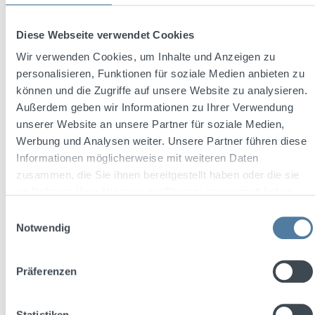
Diese Webseite verwendet Cookies
Durchschnittliche Bewertung von 5 von 5 Sternen
Ratzeputz 0,02l 58% Vol.
Wir verwenden Cookies, um Inhalte und Anzeigen zu
personalisieren, Funktionen für soziale Medien anbieten zu
können und die Zugriffe auf unsere Website zu analysieren.
Außerdem geben wir Informationen zu Ihrer Verwendung
Inhalt:
0.02 Liter
(84,50 € / 1 Liter)
unserer Website an unsere Partner für soziale Medien,
Werbung und Analysen weiter. Unsere Partner führen diese
Informationen möglicherweise mit weiteren Daten
zusammen, die Sie ihnen bereitgestellt haben oder die sie
Regulärer Preis:
1,69 €
im Rahmen Ihrer Nutzung der Dienste gesammelt haben.
Preise inkl. MwSt. zzgl. Versandkosten
Einwilligungsauswahl
Notwendig
In den Warenkorb
Präferenzen
Statistiken