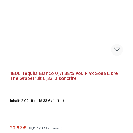
1800 Tequila Blanco 0,7l 38% Vol. + 4x Soda Libre
The Grapefruit 0,33l alkoholfrei
Inhalt:
2.02 Liter
(16,33 € / 1 Liter)
Verkaufspreis:
Regulärer Preis:
32,99 €
38,15 €
(13.53% gespart)