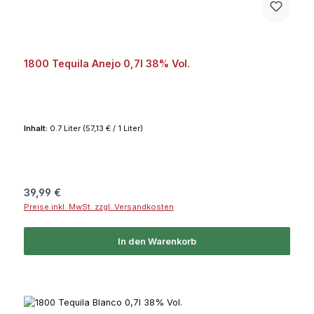
1800 Tequila Anejo 0,7l 38% Vol.
Inhalt:
0.7 Liter
(57,13 € / 1 Liter)
Regulärer Preis:
39,99 €
Preise inkl. MwSt. zzgl. Versandkosten
In den Warenkorb