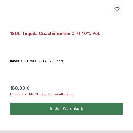
1800 Tequila Guachimonton 0,7l 40% Vol.
Inhalt:
0.7 Liter
(257,14 € / 1 Liter)
Regulärer Preis:
180,00 €
Preise inkl. MwSt. zzgl. Versandkosten
In den Warenkorb