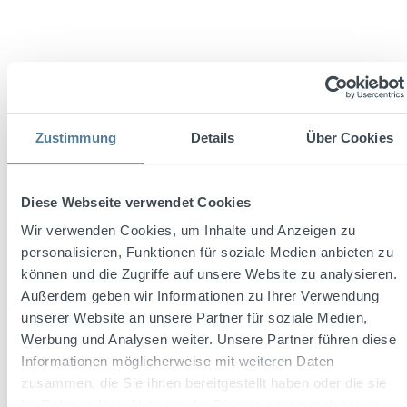
Zustimmung
Details
Über Cookies
1800 Tequila Cristalino 0,7l 35% Vol.
Diese Webseite verwendet Cookies
Wir verwenden Cookies, um Inhalte und Anzeigen zu
personalisieren, Funktionen für soziale Medien anbieten zu
Inhalt:
0.7 Liter
(79,99 € / 1 Liter)
können und die Zugriffe auf unsere Website zu analysieren.
Außerdem geben wir Informationen zu Ihrer Verwendung
unserer Website an unsere Partner für soziale Medien,
Regulärer Preis:
55,99 €
Werbung und Analysen weiter. Unsere Partner führen diese
Preise inkl. MwSt. zzgl. Versandkosten
Informationen möglicherweise mit weiteren Daten
zusammen, die Sie ihnen bereitgestellt haben oder die sie
In den Warenkorb
im Rahmen Ihrer Nutzung der Dienste gesammelt haben.