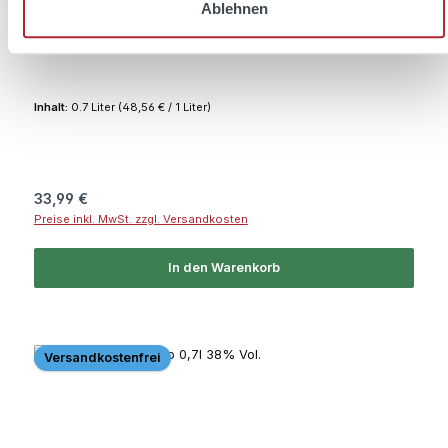
Ablehnen
1800 Tequila Reposado 0,7l 38% Vol.
Inhalt:
0.7 Liter
(48,56 € / 1 Liter)
Regulärer Preis:
33,99 €
Preise inkl. MwSt. zzgl. Versandkosten
In den Warenkorb
Versandkostenfrei