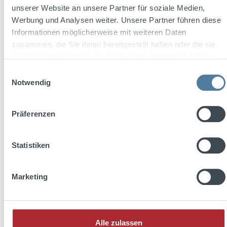
Folts Kluntje Kruiden 0,7l 30% Vol.
unserer Website an unsere Partner für soziale Medien,
Werbung und Analysen weiter. Unsere Partner führen diese
Informationen möglicherweise mit weiteren Daten
zusammen, die Sie ihnen bereitgestellt haben oder die sie
Inhalt:
0.7 Liter
(11,99 € / 1 Liter)
im Rahmen Ihrer Nutzung der Dienste gesammelt haben.
Einwilligungsauswahl
Notwendig
Regulärer Preis:
8,39 €
Preise inkl. MwSt. zzgl. Versandkosten
Präferenzen
In den Warenkorb
Statistiken
Marketing
Alle zulassen