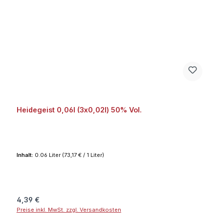
Heidegeist 0,06l (3x0,02l) 50% Vol.
Inhalt:
0.06 Liter
(73,17 € / 1 Liter)
Regulärer Preis:
4,39 €
Preise inkl. MwSt. zzgl. Versandkosten