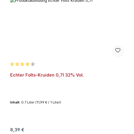
Durchschnittliche Bewertung von 4.3 von 5 Sternen
Echter Folts-Kruiden 0,7l 32% Vol.
Inhalt:
0.7 Liter
(11,99 € / 1 Liter)
Regulärer Preis:
8,39 €