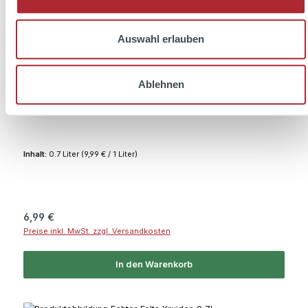
Auswahl erlauben
Durchschnittliche Bewertung von 4.7 von 5 Sternen
Ablehnen
Folts Ostfreesen-Brannwien 0,7l 32% Vol.
Inhalt:
0.7 Liter
(9,99 € / 1 Liter)
Regulärer Preis:
6,99 €
Preise inkl. MwSt. zzgl. Versandkosten
In den Warenkorb