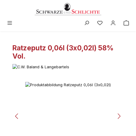
alt springen
Ratzeputz 0,06l (3x0,02l) 58%
Vol.
Bildergalerie überspringen