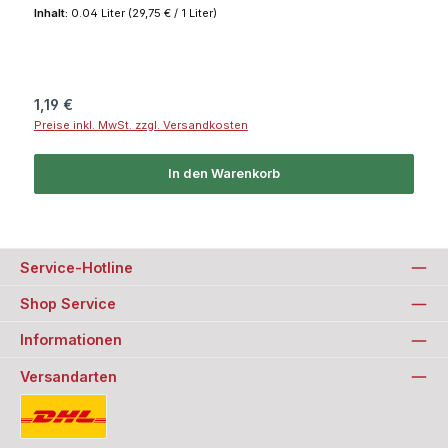
Inhalt:
0.04 Liter
(29,75 € / 1 Liter)
Regulärer Preis:
1,19 €
Preise inkl. MwSt. zzgl. Versandkosten
In den Warenkorb
Service-Hotline
Shop Service
Informationen
Versandarten
Standard