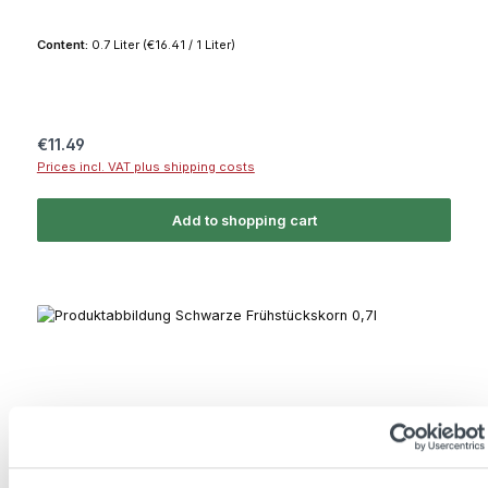
Content:
0.7 Liter
(€16.41 / 1 Liter)
Regular price:
€11.49
Prices incl. VAT plus shipping costs
Add to shopping cart