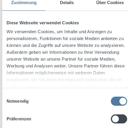
Zustimmung
Details
Über Cookies
Average rating of 4.2 out of 5 stars
Diese Webseite verwendet Cookies
Schwarze Frühstückskorn 0,7l 32% Vol.
Wir verwenden Cookies, um Inhalte und Anzeigen zu
personalisieren, Funktionen für soziale Medien anbieten zu
können und die Zugriffe auf unsere Website zu analysieren.
Außerdem geben wir Informationen zu Ihrer Verwendung
Content:
0.7 Liter
(€11.27 / 1 Liter)
unserer Website an unsere Partner für soziale Medien,
Werbung und Analysen weiter. Unsere Partner führen diese
Informationen möglicherweise mit weiteren Daten
Regular price:
€7.89
zusammen, die Sie ihnen bereitgestellt haben oder die sie
Prices incl. VAT plus shipping costs
im Rahmen Ihrer Nutzung der Dienste gesammelt haben.
Einwilligungsauswahl
Add to shopping cart
Notwendig
Präferenzen