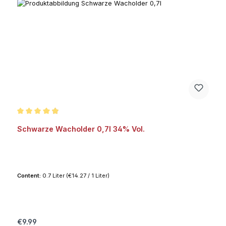
Average rating of 4.9 out of 5 stars
Schwarze Wacholder 0,7l 34% Vol.
Content:
0.7 Liter
(€14.27 / 1 Liter)
Regular price:
€9.99