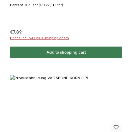
Content:
0.7 Liter
(€11.27 / 1 Liter)
Regular price:
€7.89
Prices incl. VAT plus shipping costs
Add to shopping cart