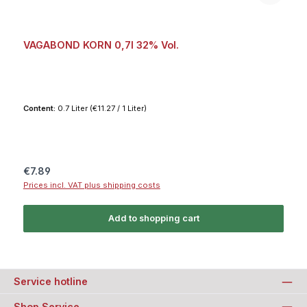
VAGABOND KORN 0,7l 32% Vol.
Content:
0.7 Liter
(€11.27 / 1 Liter)
Regular price:
€7.89
Prices incl. VAT plus shipping costs
Add to shopping cart
Service hotline
Shop Service