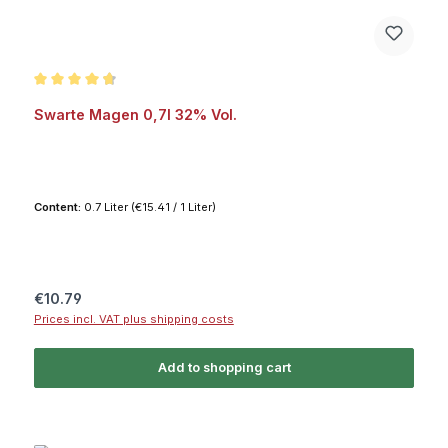
Average rating of 4.8 out of 5 stars
Swarte Magen 0,7l 32% Vol.
Content:
0.7 Liter
(€15.41 / 1 Liter)
Regular price:
€10.79
Prices incl. VAT plus shipping costs
Add to shopping cart