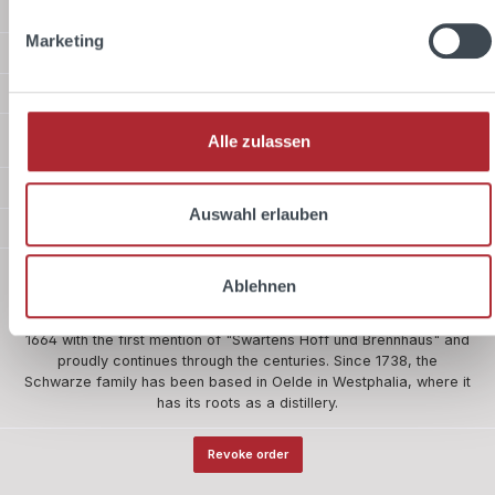
Service hotline
Marketing
Shop Service
Information
Shipping methods
Alle zulassen
Payment methods
Auswahl erlauben
Safer shopping
About us
Ablehnen
The company Schwarze and Schlichte is one of the five oldest
owner-managed companies in Germany. Our history begins in
1664 with the first mention of "Swartens Hoff und Brennhaus" and
proudly continues through the centuries. Since 1738, the
Schwarze family has been based in Oelde in Westphalia, where it
has its roots as a distillery.
Revoke order