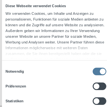
Diese Webseite verwendet Cookies
Wir verwenden Cookies, um Inhalte und Anzeigen zu
personalisieren, Funktionen für soziale Medien anbieten zu
Average rating of 4.8 out of 5 stars
können und die Zugriffe auf unsere Website zu analysieren.
Café Oriental 0,5l 21,5 % Vol.
Außerdem geben wir Informationen zu Ihrer Verwendung
unserer Website an unsere Partner für soziale Medien,
Werbung und Analysen weiter. Unsere Partner führen diese
Informationen möglicherweise mit weiteren Daten
Content:
0.5 Liter
(€16.58 / 1 Liter)
zusammen, die Sie ihnen bereitgestellt haben oder die sie
im Rahmen Ihrer Nutzung der Dienste gesammelt haben.
Einwilligungsauswahl
Regular price:
€8.29
Notwendig
Prices incl. VAT plus shipping costs
Präferenzen
Add to shopping cart
Statistiken