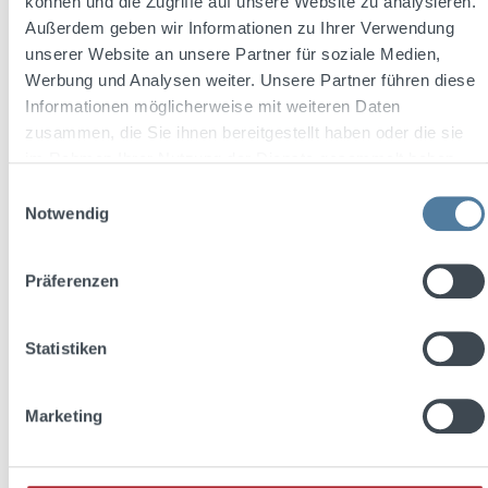
können und die Zugriffe auf unsere Website zu analysieren.
Außerdem geben wir Informationen zu Ihrer Verwendung
unserer Website an unsere Partner für soziale Medien,
Werbung und Analysen weiter. Unsere Partner führen diese
Informationen möglicherweise mit weiteren Daten
zusammen, die Sie ihnen bereitgestellt haben oder die sie
Average rating of 4.8 out of 5 stars
im Rahmen Ihrer Nutzung der Dienste gesammelt haben.
Stichpimpuli bockforcelorum 0,7l 35% Vol.
Einwilligungsauswahl
Notwendig
Content:
0.7 Liter
(€24.27 / 1 Liter)
Präferenzen
Statistiken
Regular price:
€16.99
Prices incl. VAT plus shipping costs
Marketing
Add to shopping cart