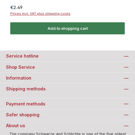
Regular price:
€2.49
Prices incl. VAT plus shipping costs
Add to shopping cart
Service hotline
Shop Service
Information
Shipping methods
Payment methods
Safer shopping
About us
The company Schwarze and Schlichte is one of the five oldest