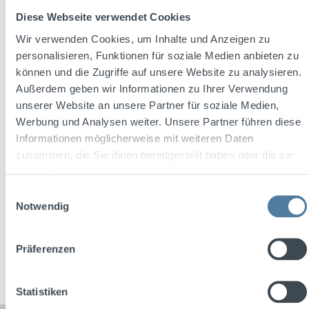
Diese Webseite verwendet Cookies
Wir verwenden Cookies, um Inhalte und Anzeigen zu
personalisieren, Funktionen für soziale Medien anbieten zu
Average rating of 5 out of 5 stars
können und die Zugriffe auf unsere Website zu analysieren.
Bären Met 0,75l 15% Vol.
Außerdem geben wir Informationen zu Ihrer Verwendung
unserer Website an unsere Partner für soziale Medien,
Werbung und Analysen weiter. Unsere Partner führen diese
Informationen möglicherweise mit weiteren Daten
Content:
0.75 Liter
(€11.99 / 1 Liter)
zusammen, die Sie ihnen bereitgestellt haben oder die sie
im Rahmen Ihrer Nutzung der Dienste gesammelt haben.
Einwilligungsauswahl
Regular price:
€8.99
Notwendig
Prices incl. VAT plus shipping costs
Präferenzen
Add to shopping cart
Statistiken