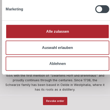
Service hotline
Marketing
Shop Service
Information
Shipping methods
Alle zulassen
Payment methods
Auswahl erlauben
Safer shopping
About us
Ablehnen
The company Schwarze and Schlichte is one of the five oldest
owner-managed companies in Germany. Our history begins in
1664 with the first mention of "Swartens Hoff und Brennhaus" and
proudly continues through the centuries. Since 1738, the
Schwarze family has been based in Oelde in Westphalia, where it
has its roots as a distillery.
Revoke order