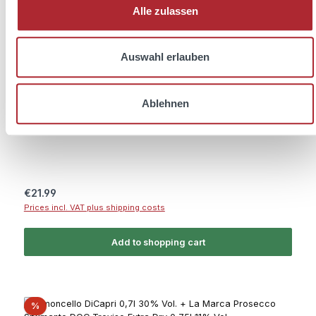
Alle zulassen
Auswahl erlauben
Limoncello DiCapri 1l 30% Vol.
Ablehnen
Regular price:
€21.99
Prices incl. VAT plus shipping costs
Add to shopping cart
Discount
%