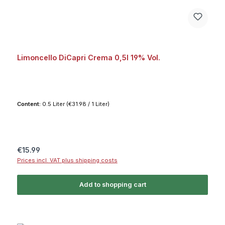
Limoncello DiCapri Crema 0,5l 19% Vol.
Content:
0.5 Liter
(€31.98 / 1 Liter)
Regular price:
€15.99
Prices incl. VAT plus shipping costs
Add to shopping cart