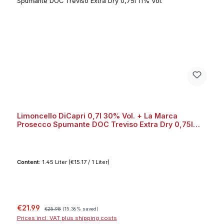
Limoncello DiCapri 0,7l 30% Vol. + La Marca
Prosecco Spumante DOC Treviso Extra Dry 0,75l
11% Vol.
Content:
1.45 Liter
(€15.17 / 1 Liter)
Sale price:
Regular price:
€21.99
€25.98
(15.36% saved)
Prices incl. VAT plus shipping costs