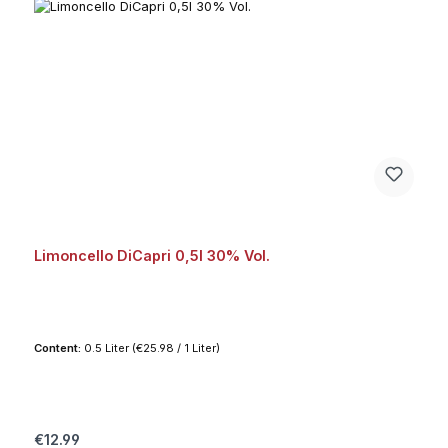
Limoncello DiCapri 0,5l 30% Vol.
Content:
0.5 Liter
(€25.98 / 1 Liter)
Regular price:
€12.99