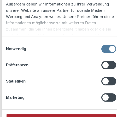
Außerdem geben wir Informationen zu Ihrer Verwendung
unserer Website an unsere Partner für soziale Medien,
Content:
0.7 Liter
(€22.84 / 1 Liter)
Werbung und Analysen weiter. Unsere Partner führen diese
Informationen möglicherweise mit weiteren Daten
zusammen, die Sie ihnen bereitgestellt haben oder die sie
Regular price:
€15.99
im Rahmen Ihrer Nutzung der Dienste gesammelt haben.
Prices incl. VAT plus shipping costs
Einwilligungsauswahl
Notwendig
Add to shopping cart
Präferenzen
Statistiken
Marketing