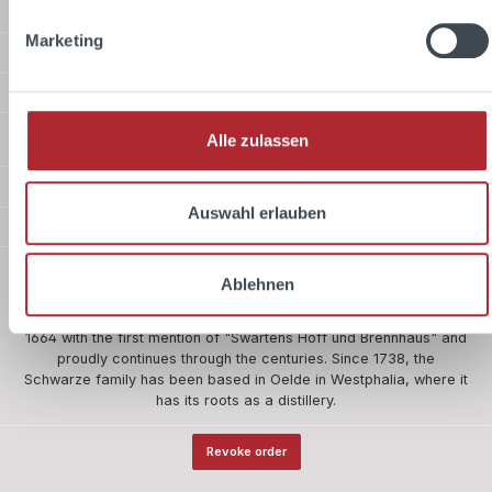
Service hotline
Marketing
Shop Service
Information
Shipping methods
Alle zulassen
Payment methods
Auswahl erlauben
Safer shopping
About us
Ablehnen
The company Schwarze and Schlichte is one of the five oldest
owner-managed companies in Germany. Our history begins in
1664 with the first mention of "Swartens Hoff und Brennhaus" and
proudly continues through the centuries. Since 1738, the
Schwarze family has been based in Oelde in Westphalia, where it
has its roots as a distillery.
Revoke order