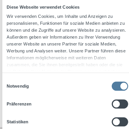
Diese Webseite verwendet Cookies
Wir verwenden Cookies, um Inhalte und Anzeigen zu
personalisieren, Funktionen für soziale Medien anbieten zu
Average rating of 4.5 out of 5 stars
können und die Zugriffe auf unsere Website zu analysieren.
Sechsämter Haselnuss 0,7l 21% Vol.
Außerdem geben wir Informationen zu Ihrer Verwendung
unserer Website an unsere Partner für soziale Medien,
Werbung und Analysen weiter. Unsere Partner führen diese
Informationen möglicherweise mit weiteren Daten
Content:
0.7 Liter
(€14.99 / 1 Liter)
zusammen, die Sie ihnen bereitgestellt haben oder die sie
im Rahmen Ihrer Nutzung der Dienste gesammelt haben.
Einwilligungsauswahl
Regular price:
€10.49
Notwendig
Prices incl. VAT plus shipping costs
Präferenzen
Add to shopping cart
Statistiken