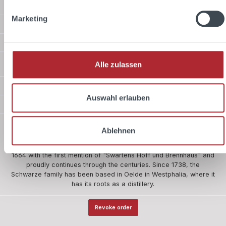
Service hotline
Marketing
Shop Service
Information
Shipping methods
Alle zulassen
Payment methods
Auswahl erlauben
Safer shopping
About us
Ablehnen
The company Schwarze and Schlichte is one of the five oldest
owner-managed companies in Germany. Our history begins in
1664 with the first mention of "Swartens Hoff und Brennhaus" and
proudly continues through the centuries. Since 1738, the
Schwarze family has been based in Oelde in Westphalia, where it
has its roots as a distillery.
Revoke order