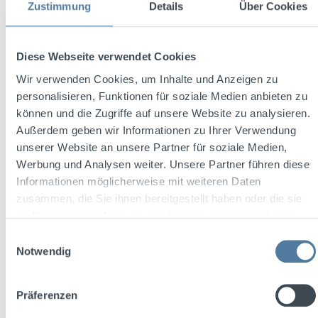
Zustimmung
Details
Über Cookies
Diese Webseite verwendet Cookies
Unser Unternehmen
Wir verwenden Cookies, um Inhalte und Anzeigen zu
personalisieren, Funktionen für soziale Medien anbieten zu
Wir destillieren
Lifestyle
und
können und die Zugriffe auf unsere Website zu analysieren.
Lebensfreude
in einzigartige
Außerdem geben wir Informationen zu Ihrer Verwendung
Markenkonzepte und Geschmackserlebnisse.
unserer Website an unsere Partner für soziale Medien,
Als familiengeführtes Unternehmen der
Werbung und Analysen weiter. Unsere Partner führen diese
Getränkebranche
vereinen wir
Informationen möglicherweise mit weiteren Daten
jahrhundertelange Tradition mit
zusammen, die Sie ihnen bereitgestellt haben oder die sie
Innovationsgeist. Neben internationalen
im Rahmen Ihrer Nutzung der Dienste gesammelt haben.
Marken wie
THREE SIXTY
VODKA
,
SHATLER‘s Cocktails
,
DéJà-Vu
Einwilligungsauswahl
Aperitif
und
KNUT HANSEN
zählt eine
Notwendig
Vielzahl nationaler und regionaler
Spirituosenmarken
zu unserem
Präferenzen
Kernsortiment. Mit
Soda Libre
bedienen wir
auch den Markt der
alkoholfreien Getränke
.