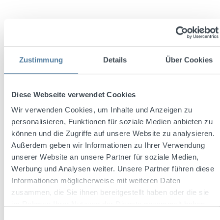
Zustimmung
Details
Über Cookies
Diese Webseite verwendet Cookies
Wir verwenden Cookies, um Inhalte und Anzeigen zu
Durchschnittliche Bewertung von 4.6 von 5 Sternen
Racke Rauchzart 0,7l 40% Vol.
personalisieren, Funktionen für soziale Medien anbieten zu
können und die Zugriffe auf unsere Website zu analysieren.
Außerdem geben wir Informationen zu Ihrer Verwendung
unserer Website an unsere Partner für soziale Medien,
Inhalt:
0.7 Liter
(17,13 € / 1 Liter)
Werbung und Analysen weiter. Unsere Partner führen diese
Informationen möglicherweise mit weiteren Daten
zusammen, die Sie ihnen bereitgestellt haben oder die sie
im Rahmen Ihrer Nutzung der Dienste gesammelt haben.
Regulärer Preis:
11,99 €
Einwilligungsauswahl