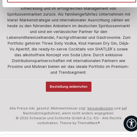
Wir blicken auf über 360 Jahre Erfahrung in der Herstellung,
Entwicklung und im erfolgreichen Management von
Spirituosenmarken zurück. Als familiengeführtes Unternehmen mit
klarer Markenstrategie und internationaler Ausrichtung zählen wir
heute zu den führenden Anbietern im deutschen Spirituosenmarkt
und sind ein verlässlicher Partner für den
Lebensmitteleinzelhandel, Fachgroßhandel und Gastronomie. Zum
Portfolio gehören Three Sixty Vodka, Knut Hansen Dry Gin, Déjà-
Vu Aperitif, die ready-to-serve Cocktails von SHATLER´s sowie
das alkoholfreie Konzept von Soda Libre. Durch exklusive
Distributionspartnerschaften mit internationalen Partnern wie
Proximo und Molinari bieten wir das ideale Portfolio im Premium-
und Trendsegment.
Bestellung widerrufen
Alle Preise inkl. gesetzl. Mehrwertsteuer zzgl.
Versandkosten
und ggf.
Nachnahmegebühren, wenn nicht anders angegeben.
© 2026 Schwarze und Schlichte GmbH & Co. KG - Alle Rechte
vorbehalten. Theme by
ThemeWare®