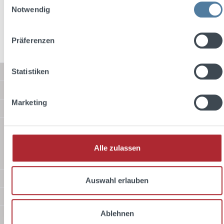
Preise inkl. MwSt. zzgl. Versandkosten
Notwendig
In den Warenkorb
Präferenzen
Statistiken
Service-Hotline
Shop Service
Marketing
Informationen
Versandarten
Alle zulassen
Standard
Zahlungsarten
Auswahl erlauben
Sicher Einkaufen
Ablehnen
Über uns