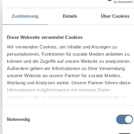
Zustimmung
Details
Über Cookies
Soda Libre The Grapefruit 0,33l alkoholfrei
Diese Webseite verwendet Cookies
Wir verwenden Cookies, um Inhalte und Anzeigen zu
Inhalt:
0.33 Liter
(5,42 € / 1 Liter)
personalisieren, Funktionen für soziale Medien anbieten zu
können und die Zugriffe auf unsere Website zu analysieren.
Außerdem geben wir Informationen zu Ihrer Verwendung
unserer Website an unsere Partner für soziale Medien,
Regulärer Preis:
1,79 €
Werbung und Analysen weiter. Unsere Partner führen diese
zzgl. 0,08 € Pfand
Preise inkl. MwSt. zzgl. Versandkosten
Informationen möglicherweise mit weiteren Daten
zusammen, die Sie ihnen bereitgestellt haben oder die sie
In den Warenkorb
im Rahmen Ihrer Nutzung der Dienste gesammelt haben.
Einwilligungsauswahl
Notwendig
Rabatt
%