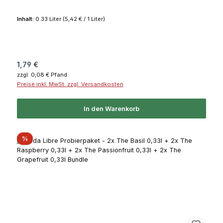
Inhalt:
0.33 Liter
(5,42 € / 1 Liter)
Regulärer Preis:
1,79 €
zzgl. 0,08 € Pfand
Preise inkl. MwSt. zzgl. Versandkosten
In den Warenkorb
Rabatt
%