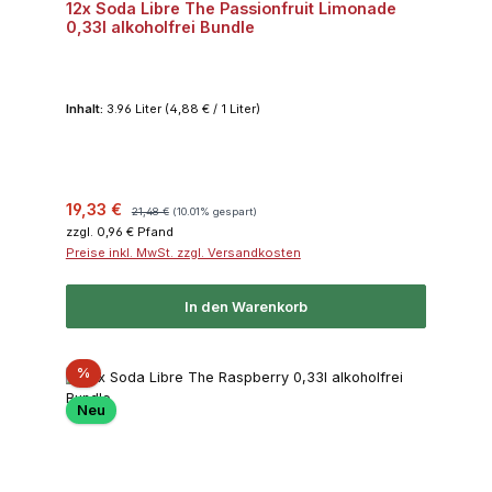
12x Soda Libre The Passionfruit Limonade
0,33l alkoholfrei Bundle
Inhalt:
3.96 Liter
(4,88 € / 1 Liter)
Verkaufspreis:
Regulärer Preis:
19,33 €
21,48 €
(10.01% gespart)
zzgl. 0,96 € Pfand
Preise inkl. MwSt. zzgl. Versandkosten
In den Warenkorb
Rabatt
%
Neu