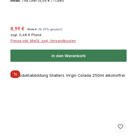
Inhalt:
1.98 Liter
(4,54 € / 1 Liter)
Verkaufspreis:
Regulärer Preis:
8,99 €
10,74 €
(16.29% gespart)
zzgl. 0,48 € Pfand
Preise inkl. MwSt. zzgl. Versandkosten
In den Warenkorb
Rabatt
%