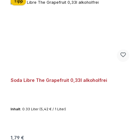
Tipp
Soda Libre The Grapefruit 0,33l alkoholfrei
Inhalt:
0.33 Liter
(5,42 € / 1 Liter)
Regulärer Preis:
1,79 €