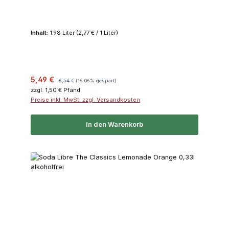
Classics Lemonade Zitrone 0,33l alkoholfrei
Inhalt:
1.98 Liter
(2,77 € / 1 Liter)
Verkaufspreis:
Regulärer Preis:
5,49 €
6,54 €
(16.06% gespart)
zzgl. 1,50 € Pfand
Preise inkl. MwSt. zzgl. Versandkosten
In den Warenkorb