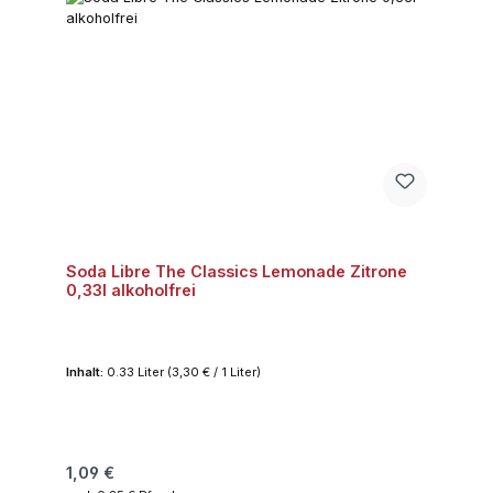
Soda Libre The Classics Lemonade Zitrone
0,33l alkoholfrei
Inhalt:
0.33 Liter
(3,30 € / 1 Liter)
Regulärer Preis:
1,09 €