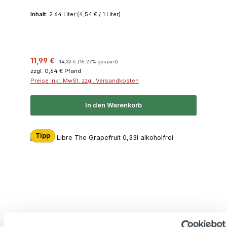
Inhalt:
2.64 Liter
(4,54 € / 1 Liter)
Verkaufspreis:
Regulärer Preis:
11,99 €
14,32 €
(16.27% gespart)
zzgl. 0,64 € Pfand
Preise inkl. MwSt. zzgl. Versandkosten
In den Warenkorb
Tipp