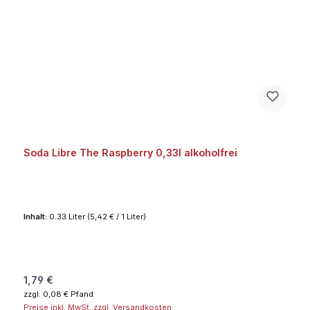
Soda Libre The Raspberry 0,33l alkoholfrei
Inhalt:
0.33 Liter
(5,42 € / 1 Liter)
Regulärer Preis:
1,79 €
zzgl. 0,08 € Pfand
Preise inkl. MwSt. zzgl. Versandkosten