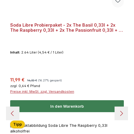
Soda Libre Probierpaket - 2x The Basil 0,33l + 2x
The Raspberry 0,33l + 2x The Passionfruit 0,33l + 2x
The Grapefruit 0,33l Bundle
Inhalt:
2.64 Liter
(4,54 € / 1 Liter)
Verkaufspreis:
Regulärer Preis:
11,99 €
14,32 €
(16.27% gespart)
zzgl. 0,64 € Pfand
Preise inkl. MwSt. zzgl. Versandkosten
In den Warenkorb
Tipp