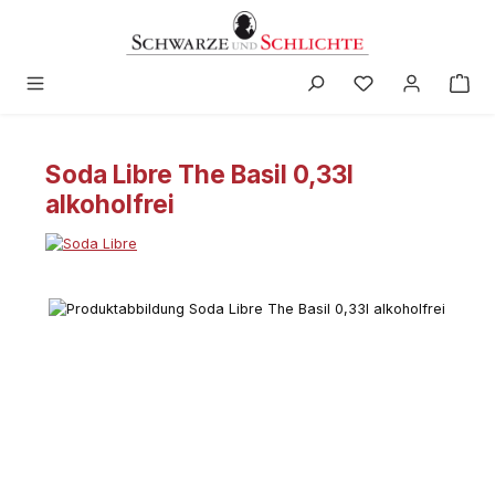
alt springen
Soda Libre The Basil 0,33l
alkoholfrei
Bildergalerie überspringen