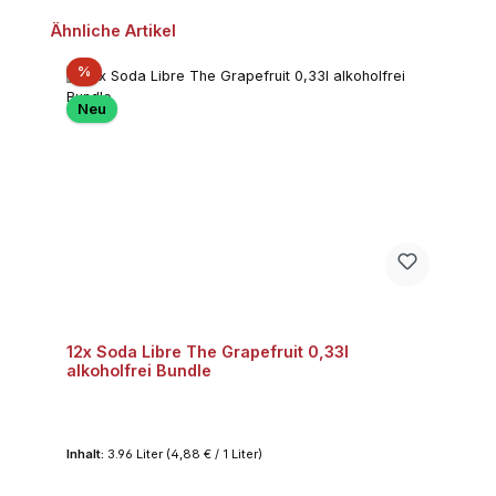
Produktgalerie überspringen
Ähnliche Artikel
Rabatt
%
Neu
12x Soda Libre The Grapefruit 0,33l
alkoholfrei Bundle
Inhalt:
3.96 Liter
(4,88 € / 1 Liter)