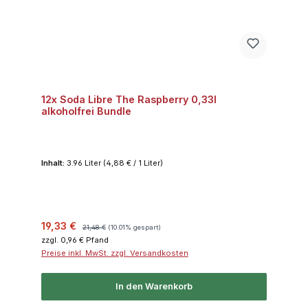
12x Soda Libre The Raspberry 0,33l
alkoholfrei Bundle
Inhalt:
3.96 Liter
(4,88 € / 1 Liter)
Verkaufspreis:
Regulärer Preis:
19,33 €
21,48 €
(10.01% gespart)
zzgl. 0,96 € Pfand
Preise inkl. MwSt. zzgl. Versandkosten
In den Warenkorb