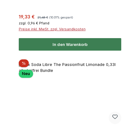
Verkaufspreis:
Regulärer Preis:
19,33 €
21,48 €
(10.01% gespart)
zzgl. 0,96 € Pfand
Preise inkl. MwSt. zzgl. Versandkosten
In den Warenkorb
Rabatt
%
Neu