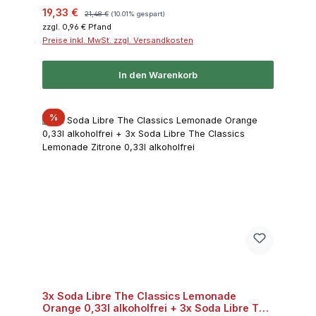
Verkaufspreis:
Regulärer Preis:
19,33 €
21,48 €
(10.01% gespart)
zzgl. 0,96 € Pfand
Preise inkl. MwSt. zzgl. Versandkosten
In den Warenkorb
Rabatt
%
3x Soda Libre The Classics Lemonade
Orange 0,33l alkoholfrei + 3x Soda Libre The