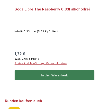
Soda Libre The Raspberry 0,33l alkoholfrei
Inhalt:
0.33 Liter
(5,42 € / 1 Liter)
Regulärer Preis:
1,79 €
zzgl. 0,08 € Pfand
Preise inkl. MwSt. zzgl. Versandkosten
In den Warenkorb
Produktgalerie überspringen
Kunden kauften auch