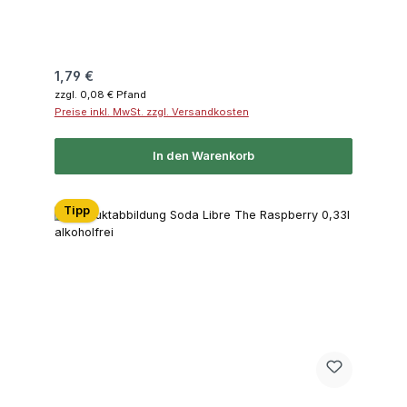
Regulärer Preis:
1,79 €
zzgl. 0,08 € Pfand
Preise inkl. MwSt. zzgl. Versandkosten
In den Warenkorb
Tipp