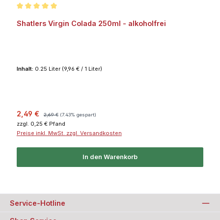
Durchschnittliche Bewertung von 5 von 5 Sternen
Shatlers Virgin Colada 250ml - alkoholfrei
Inhalt:
0.25 Liter
(9,96 € / 1 Liter)
Verkaufspreis:
Regulärer Preis:
2,49 €
2,69 €
(7.43% gespart)
zzgl. 0,25 € Pfand
Preise inkl. MwSt. zzgl. Versandkosten
In den Warenkorb
Service-Hotline