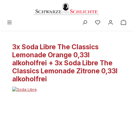
alt springen
3x Soda Libre The Classics
Lemonade Orange 0,33l
alkoholfrei + 3x Soda Libre The
Classics Lemonade Zitrone 0,33l
alkoholfrei
Bildergalerie überspringen