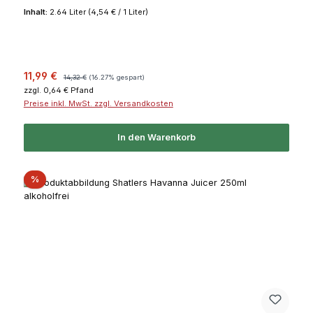
Inhalt:
2.64 Liter
(4,54 € / 1 Liter)
Verkaufspreis:
Regulärer Preis:
11,99 €
14,32 €
(16.27% gespart)
zzgl. 0,64 € Pfand
Preise inkl. MwSt. zzgl. Versandkosten
In den Warenkorb
Rabatt
%