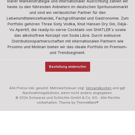
klarer Markenstrategie und internationaler Ausrichtung zählen wir
heute zu den führenden Anbietern im deutschen Spirituosenmarkt
und sind ein verlässlicher Partner für den
Lebensmitteleinzelhandel, Fachgroßhandel und Gastronomie. Zum
Portfolio gehören Three Sixty Vodka, Knut Hansen Dry Gin, Déjà-
Vu Aperitif, die ready-to-serve Cocktails von SHATLER´s sowie
das alkoholfreie Konzept von Soda Libre. Durch exklusive
Distributionspartnerschaften mit internationalen Partnern wie
Proximo und Molinari bieten wir das ideale Portfolio im Premium-
und Trendsegment.
Bestellung widerrufen
Alle Preise inkl. gesetzl. Mehrwertsteuer zzgl.
Versandkosten
und ggf.
Nachnahmegebühren, wenn nicht anders angegeben.
© 2026 Schwarze und Schlichte GmbH & Co. KG - Alle Rechte
vorbehalten. Theme by
ThemeWare®