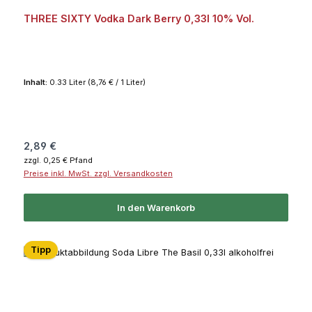
THREE SIXTY Vodka Dark Berry 0,33l 10% Vol.
Inhalt:
0.33 Liter
(8,76 € / 1 Liter)
Regulärer Preis:
2,89 €
zzgl. 0,25 € Pfand
Preise inkl. MwSt. zzgl. Versandkosten
In den Warenkorb
Tipp