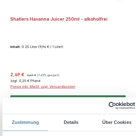
Shatlers Havanna Juicer 250ml - alkoholfrei
Inhalt:
0.25 Liter
(9,96 € / 1 Liter)
Verkaufspreis:
Regulärer Preis:
2,49 €
2,69 €
(7.43% gespart)
zzgl. 0,25 € Pfand
Preise inkl. MwSt. zzgl. Versandkosten
In den Warenkorb
Rabatt
%
Zustimmung
Details
Über Cookies