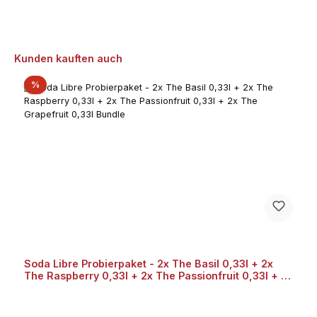
Produktgalerie überspringen
Kunden kauften auch
Rabatt
%
Soda Libre Probierpaket - 2x The Basil 0,33l + 2x
The Raspberry 0,33l + 2x The Passionfruit 0,33l + 2x
The Grapefruit 0,33l Bundle