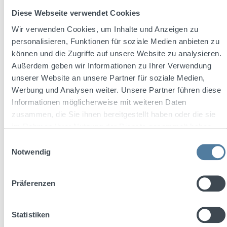
Diese Webseite verwendet Cookies
Wir verwenden Cookies, um Inhalte und Anzeigen zu
personalisieren, Funktionen für soziale Medien anbieten zu
können und die Zugriffe auf unsere Website zu analysieren.
Außerdem geben wir Informationen zu Ihrer Verwendung
unserer Website an unsere Partner für soziale Medien,
Werbung und Analysen weiter. Unsere Partner führen diese
Durchschnittliche Bewertung von 5 von 5 Sternen
Shatlers Sex On The Beach 250ml 10,1% Vol.
Informationen möglicherweise mit weiteren Daten
zusammen, die Sie ihnen bereitgestellt haben oder die sie
im Rahmen Ihrer Nutzung der Dienste gesammelt haben.
Einwilligungsauswahl
Inhalt:
0.25 Liter
(11,96 € / 1 Liter)
Notwendig
Präferenzen
Verkaufspreis:
Regulärer Preis:
2,99 €
3,19 €
(6.27% gespart)
zzgl. 0,25 € Pfand
Statistiken
Preise inkl. MwSt. zzgl. Versandkosten