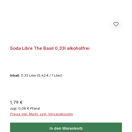
Soda Libre The Basil 0,33l alkoholfrei
Inhalt:
0.33 Liter
(5,42 € / 1 Liter)
Regulärer Preis:
1,79 €
zzgl. 0,08 € Pfand
Preise inkl. MwSt. zzgl. Versandkosten
In den Warenkorb