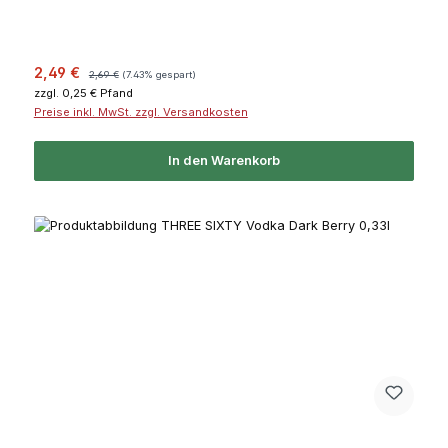
Verkaufspreis:
Regulärer Preis:
2,49 €
2,69 €
(7.43% gespart)
zzgl. 0,25 € Pfand
Preise inkl. MwSt. zzgl. Versandkosten
In den Warenkorb