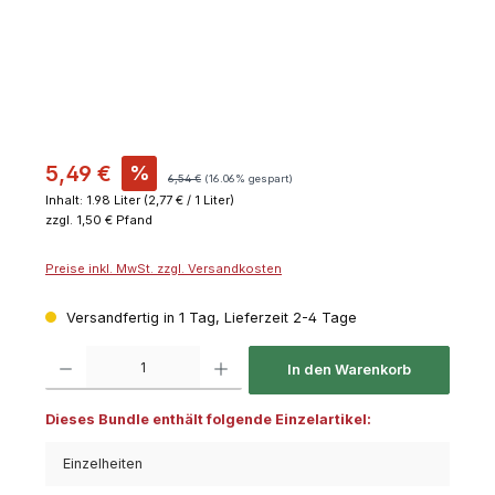
5,49 €
%
6,54 €
(16.06% gespart)
Inhalt:
1.98 Liter
(2,77 € / 1 Liter)
zzgl. 1,50 € Pfand
Preise inkl. MwSt. zzgl. Versandkosten
Versandfertig in 1 Tag, Lieferzeit 2-4 Tage
Produkt Anzahl: Gib den gewünschten Wert ein oder benutze die Schaltflächen um die 
In den Warenkorb
Dieses Bundle enthält folgende Einzelartikel:
Einzelheiten