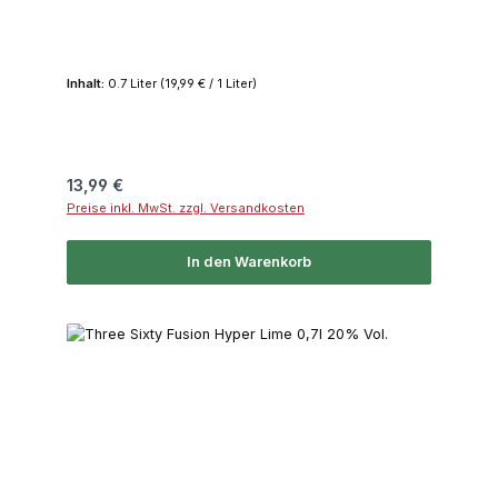
Inhalt:
0.7 Liter
(19,99 € / 1 Liter)
Regulärer Preis:
13,99 €
Preise inkl. MwSt. zzgl. Versandkosten
In den Warenkorb