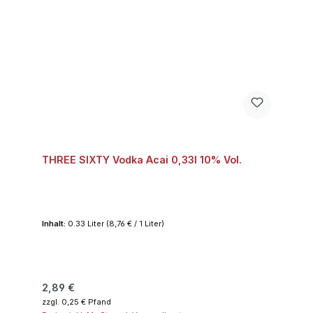
THREE SIXTY Vodka Acai 0,33l 10% Vol.
Inhalt:
0.33 Liter
(8,76 € / 1 Liter)
Regulärer Preis:
2,89 €
zzgl. 0,25 € Pfand