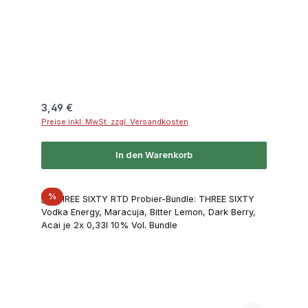
Regulärer Preis:
3,49 €
Preise inkl. MwSt. zzgl. Versandkosten
In den Warenkorb
Rabatt
%