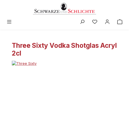
alt springen
Three Sixty Vodka Shotglas Acryl
2cl
Bildergalerie überspringen