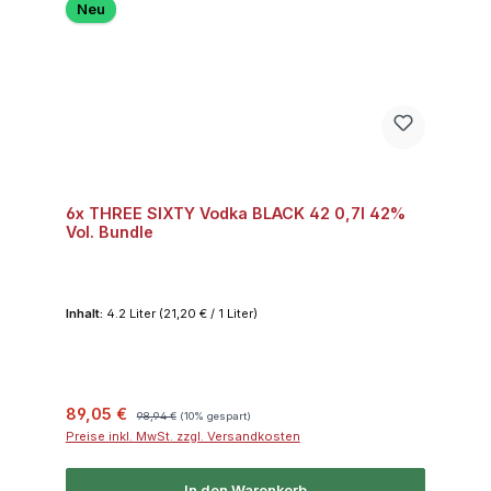
Neu
6x THREE SIXTY Vodka BLACK 42 0,7l 42%
Vol. Bundle
Inhalt:
4.2 Liter
(21,20 € / 1 Liter)
Verkaufspreis:
Regulärer Preis:
89,05 €
98,94 €
(10% gespart)
Preise inkl. MwSt. zzgl. Versandkosten
In den Warenkorb