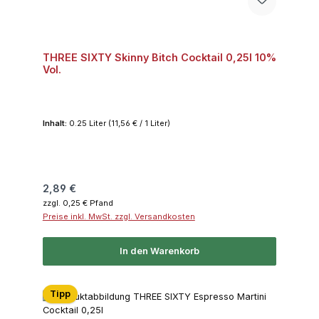
THREE SIXTY Skinny Bitch Cocktail 0,25l 10%
Vol.
Inhalt:
0.25 Liter
(11,56 € / 1 Liter)
Regulärer Preis:
2,89 €
zzgl. 0,25 € Pfand
Preise inkl. MwSt. zzgl. Versandkosten
In den Warenkorb
Tipp