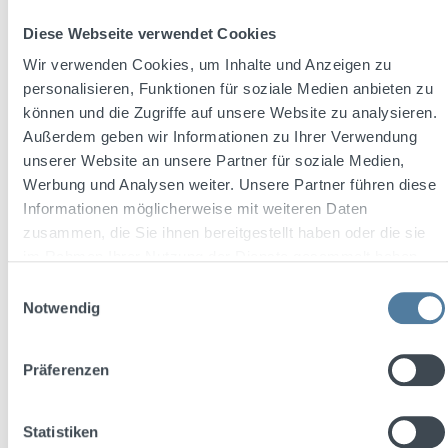
Inhalt:
0.7 Liter
(27,13 € / 1 Liter)
Diese Webseite verwendet Cookies
Wir verwenden Cookies, um Inhalte und Anzeigen zu
personalisieren, Funktionen für soziale Medien anbieten zu
Verkaufspreis:
Regulärer Preis:
18,99 €
23,47 €
(19.09% gespart)
können und die Zugriffe auf unsere Website zu analysieren.
Preise inkl. MwSt. zzgl. Versandkosten
Außerdem geben wir Informationen zu Ihrer Verwendung
unserer Website an unsere Partner für soziale Medien,
In den Warenkorb
Werbung und Analysen weiter. Unsere Partner führen diese
Informationen möglicherweise mit weiteren Daten
Rabatt
%
zusammen, die Sie ihnen bereitgestellt haben oder die sie
im Rahmen Ihrer Nutzung der Dienste gesammelt haben.
Einwilligungsauswahl
Notwendig
Präferenzen
Statistiken