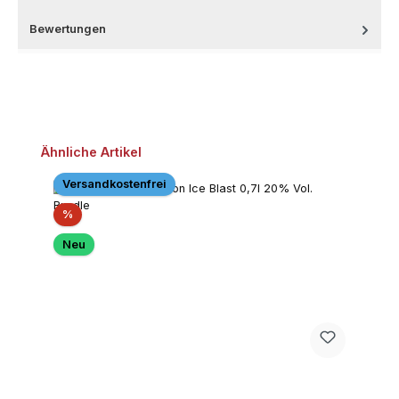
Bewertungen
Produktgalerie überspringen
Ähnliche Artikel
Versandkostenfrei
Rabatt
%
Neu