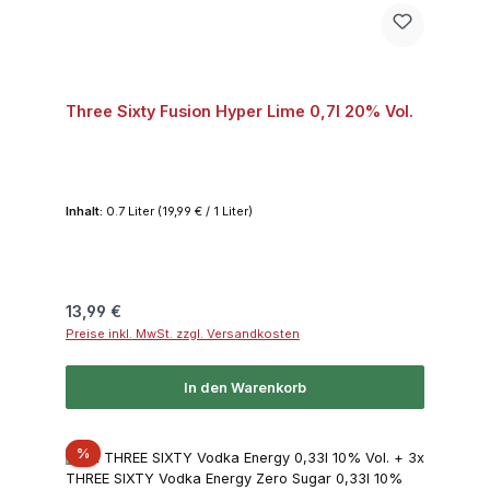
Three Sixty Fusion Hyper Lime 0,7l 20% Vol.
Inhalt:
0.7 Liter
(19,99 € / 1 Liter)
Regulärer Preis:
13,99 €
Preise inkl. MwSt. zzgl. Versandkosten
In den Warenkorb
Rabatt
%