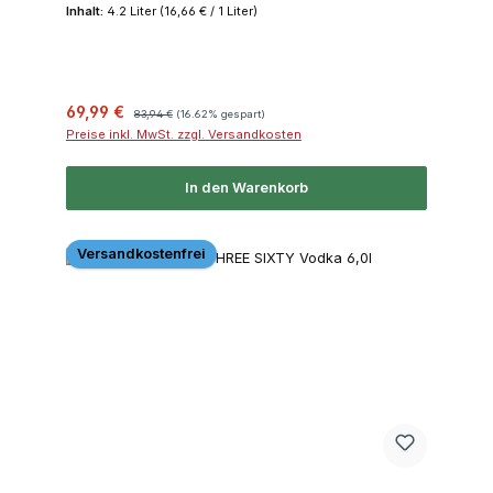
Inhalt:
4.2 Liter
(16,66 € / 1 Liter)
Verkaufspreis:
Regulärer Preis:
69,99 €
83,94 €
(16.62% gespart)
Preise inkl. MwSt. zzgl. Versandkosten
In den Warenkorb
Versandkostenfrei