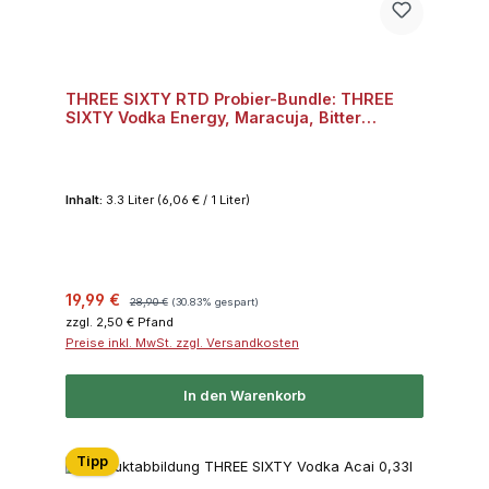
THREE SIXTY RTD Probier-Bundle: THREE
SIXTY Vodka Energy, Maracuja, Bitter
Lemon, Dark Berry, Acai je 2x 0,33l 10% Vol.
Bundle
Inhalt:
3.3 Liter
(6,06 € / 1 Liter)
Verkaufspreis:
Regulärer Preis:
19,99 €
28,90 €
(30.83% gespart)
zzgl. 2,50 € Pfand
Preise inkl. MwSt. zzgl. Versandkosten
In den Warenkorb
Tipp