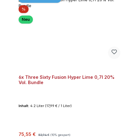
Rabatt
%
Neu
6x Three Sixty Fusion Hyper Lime 0,7l 20%
Vol. Bundle
Inhalt:
4.2 Liter
(17,99 € / 1 Liter)
Verkaufspreis:
Regulärer Preis:
75,55 €
83,94 €
(10% gespart)