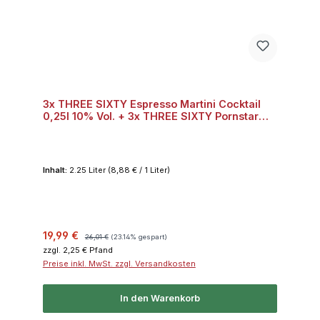
3x THREE SIXTY Espresso Martini Cocktail
0,25l 10% Vol. + 3x THREE SIXTY Pornstar
Martini Cocktail 0,25l 10% Vol. + 3x THREE
SIXTY Skinny Bitch Cocktail 0,25l 10% Vol.
Inhalt:
2.25 Liter
(8,88 € / 1 Liter)
Verkaufspreis:
Regulärer Preis:
19,99 €
26,01 €
(23.14% gespart)
zzgl. 2,25 € Pfand
Preise inkl. MwSt. zzgl. Versandkosten
In den Warenkorb