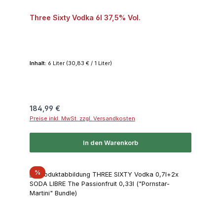
Three Sixty Vodka 6l 37,5% Vol.
Inhalt:
6 Liter
(30,83 € / 1 Liter)
Regulärer Preis:
184,99 €
Preise inkl. MwSt. zzgl. Versandkosten
In den Warenkorb
Rabatt
%