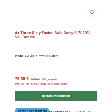
6x Three Sixty Fusion Bold Berry 0,7l 20%
Vol. Bundle
Inhalt:
4.2 Liter
(17,99 € / 1 Liter)
Verkaufspreis:
Regulärer Preis:
75,55 €
83,94 €
(10% gespart)
Preise inkl. MwSt. zzgl. Versandkosten
In den Warenkorb
Versandkostenfrei