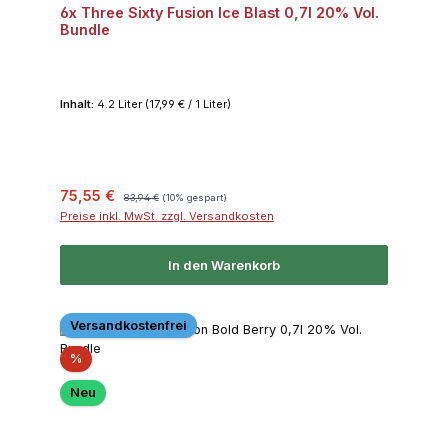
6x Three Sixty Fusion Ice Blast 0,7l 20% Vol.
Bundle
Inhalt:
4.2 Liter
(17,99 € / 1 Liter)
Verkaufspreis:
Regulärer Preis:
75,55 €
83,94 €
(10% gespart)
Preise inkl. MwSt. zzgl. Versandkosten
In den Warenkorb
Versandkostenfrei
Rabatt
%
Neu