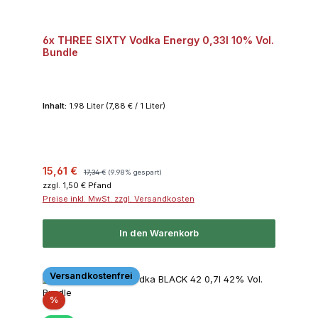
6x THREE SIXTY Vodka Energy 0,33l 10% Vol.
Bundle
Inhalt:
1.98 Liter
(7,88 € / 1 Liter)
Verkaufspreis:
Regulärer Preis:
15,61 €
17,34 €
(9.98% gespart)
zzgl. 1,50 € Pfand
Preise inkl. MwSt. zzgl. Versandkosten
In den Warenkorb
Versandkostenfrei
Rabatt
%