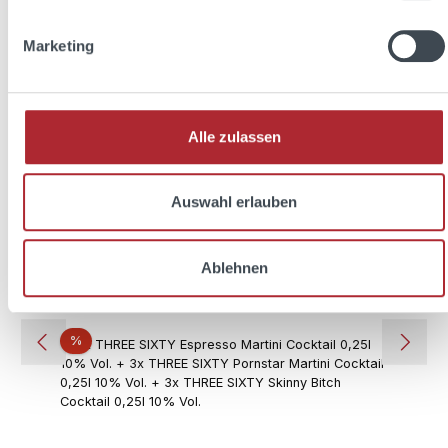
THREE SIXTY easy 0,7l 20% Vol. + 2x THREE
SIXTY Glas 0,3l
Marketing
Inhalt:
0.7 Liter
(21,41 € / 1 Liter)
Alle zulassen
Auswahl erlauben
Verkaufspreis:
Regulärer Preis:
14,99 €
19,97 €
(24.94% gespart)
Preise inkl. MwSt. zzgl. Versandkosten
Ablehnen
In den Warenkorb
Rabatt
%