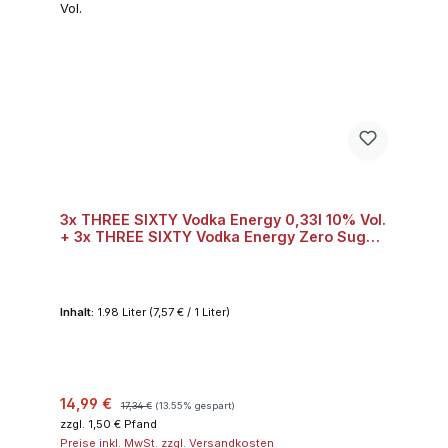
3x THREE SIXTY Vodka Energy 0,33l 10% Vol.
+ 3x THREE SIXTY Vodka Energy Zero Sugar
0,33l 10% Vol.
Inhalt:
1.98 Liter
(7,57 € / 1 Liter)
Verkaufspreis:
Regulärer Preis:
14,99 €
17,34 €
(13.55% gespart)
zzgl. 1,50 € Pfand
Preise inkl. MwSt. zzgl. Versandkosten