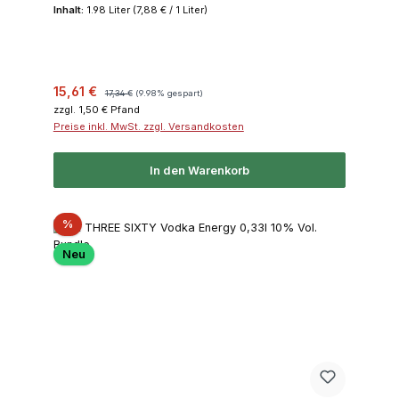
Inhalt:
1.98 Liter
(7,88 € / 1 Liter)
Verkaufspreis:
Regulärer Preis:
15,61 €
17,34 €
(9.98% gespart)
zzgl. 1,50 € Pfand
Preise inkl. MwSt. zzgl. Versandkosten
In den Warenkorb
Rabatt
%
Neu