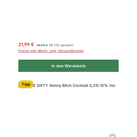
Verkaufspreis:
Regulärer Preis:
21,99 €
26,99 €
(18.53% gespart)
Preise inkl. MwSt. zzgl. Versandkosten
In den Warenkorb
Tipp