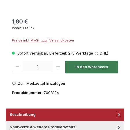
1,80 €
Inhalt:
1 Stück
Preise inkl. MwSt. zzgl. Versandkosten
Sofort verfügbar, Lieferzeit: 2-5 Werktage (lt. DHL)
Produkt Anzahl: Gib den gewünschten Wert ein oder benutze die Schaltflächen um die 
In den Warenkorb
Zum Merkzettel hinzufügen
Produktnummer:
7003126
Beschreibung
Nährwerte & weitere Produktdetails