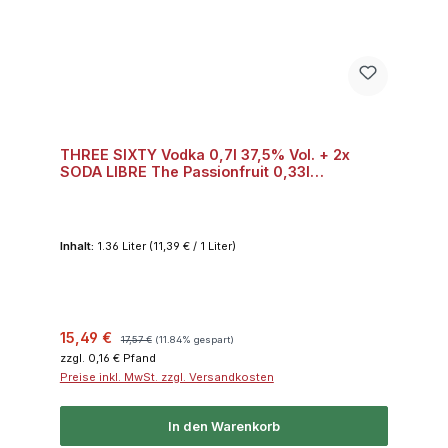
THREE SIXTY Vodka 0,7l 37,5% Vol. + 2x
SODA LIBRE The Passionfruit 0,33l
("Pornstar-Martini" Bundle) Bundle
Inhalt:
1.36 Liter
(11,39 € / 1 Liter)
Verkaufspreis:
Regulärer Preis:
15,49 €
17,57 €
(11.84% gespart)
zzgl. 0,16 € Pfand
Preise inkl. MwSt. zzgl. Versandkosten
In den Warenkorb