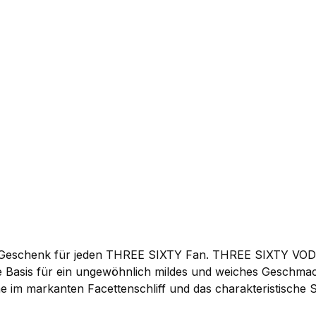
Geschenk für jeden THREE SIXTY Fan. THREE SIXTY VODKA 
Die Basis für ein ungewöhnlich mildes und weiches Geschmack
asche im markanten Facettenschliff und das charakteristische
sem Artikel passende Pumpe zu bestellen! Höhe der Flasc