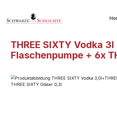
springen
Zur Hauptnavigation springen
Ho
THREE SIXTY Vodka 3l 
Flaschenpumpe + 6x TH
Bildergalerie überspringen