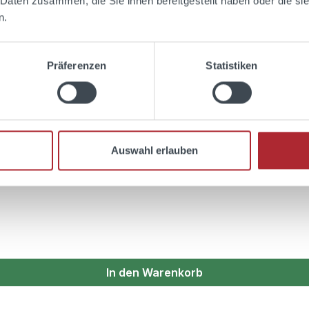
 Daten zusammen, die Sie ihnen bereitgestellt haben oder die s
n.
Präferenzen
Statistiken
ken! Mit der original THREE SIXTY Vodka 3,0l Flaschenp
,5cm. Der dazugehörige Schlauch passt genau zur Flasche 
thalten! Die Flaschenpumpe wird ohne Umverpackung ausgelie
Auswahl erlauben
In den Warenkorb