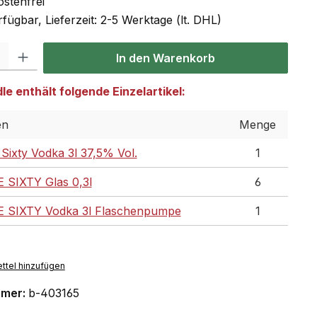
stenfrei
fügbar, Lieferzeit: 2-5 Werktage (lt. DHL)
 Gib den gewünschten Wert ein oder benutze die Schaltflächen um die Anzahl
In den Warenkorb
e enthält folgende Einzelartikel:
en
Menge
Sixty Vodka 3l 37,5% Vol.
1
 SIXTY Glas 0,3l
6
 SIXTY Vodka 3l Flaschenpumpe
1
ttel hinzufügen
mmer:
b-403165