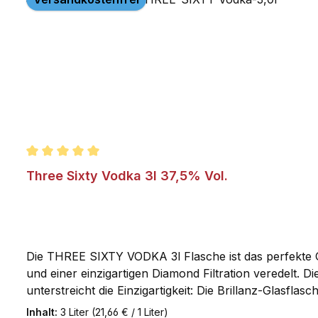
Durchschnittliche Bewertung von 5 von 5 Sternen
Three Sixty Vodka 3l 37,5% Vol.
Die THREE SIXTY VODKA 3l Flasche ist das perfekte 
und einer einzigartigen Diamond Filtration veredelt. 
unterstreicht die Einzigartigkeit: Die Brillanz-Glasfl
für große Augen. Denken Sie daran, auch die zu die
Inhalt:
3 Liter
(21,66 € / 1 Liter)