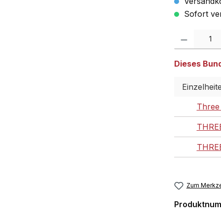
Versandko
Sofort ver
Produkt Anzahl:
Dieses Bundl
Einzelheit
Three 
THREE
THREE
Zum Merkze
Produktnu