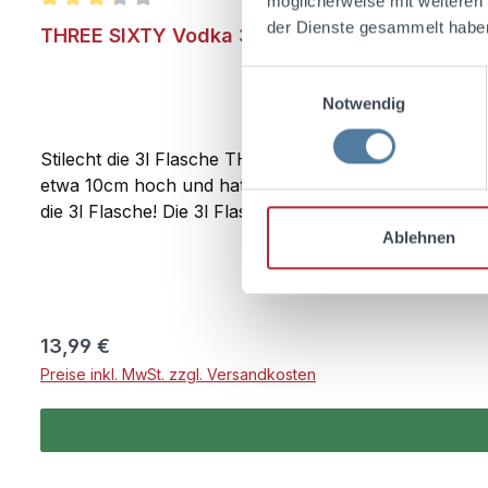
möglicherweise mit weiteren
Durchschnittliche Bewertung von 3.2 von 5 Sternen
der Dienste gesammelt habe
THREE SIXTY Vodka 3l Flaschenpumpe
Einwilligungsauswahl
Notwendig
Stilecht die 3l Flasche THREE SIXTY Vodka ausschen
etwa 10cm hoch und hat einen Durchmesser von etwa 4
die 3l Flasche! Die 3l Flasche ist natürlich nicht en
Ablehnen
Regulärer Preis:
13,99 €
Preise inkl. MwSt. zzgl. Versandkosten