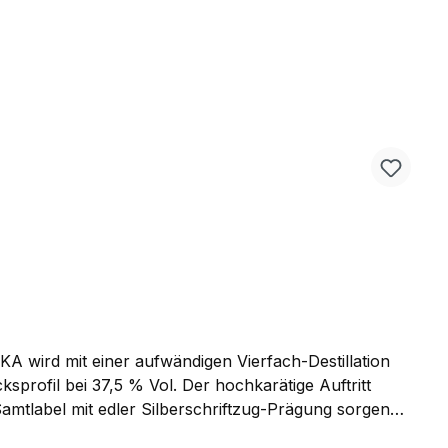
wird mit einer aufwändigen Vierfach-Destillation
sprofil bei 37,5 % Vol. Der hochkarätige Auftritt
 Samtlabel mit edler Silberschriftzug-Prägung sorgen
he: 45cmDurchmesser der Flasche: 12cm