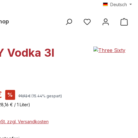
Deutsch
hop
Y Vodka 3l
€
%
99,92 €
(15.44% gespart)
28,16 € / 1 Liter)
wSt. zzgl. Versandkosten