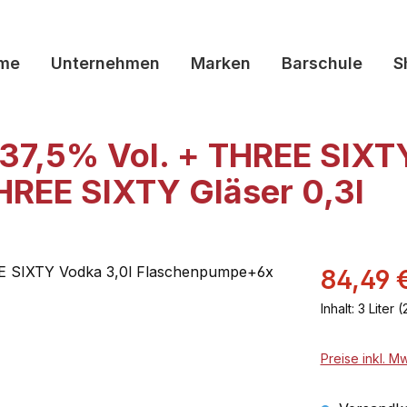
me
Unternehmen
Marken
Barschule
S
37,5% Vol. + THREE SIXT
REE SIXTY Gläser 0,3l
84,49 
Inhalt:
3 Liter
(
Preise inkl. M