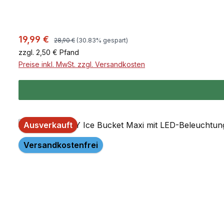
Regulärer Preis:
Verkaufspreis:
19,99 €
28,90 €
(30.83% gespart)
zzgl. 2,50 € Pfand
Preise inkl. MwSt. zzgl. Versandkosten
Ausverkauft
Versandkostenfrei