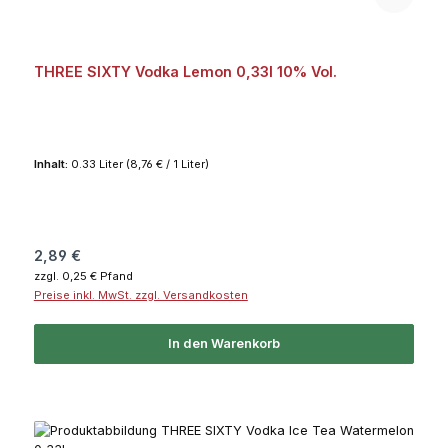
THREE SIXTY Vodka Lemon 0,33l 10% Vol.
Inhalt:
0.33 Liter
(8,76 € / 1 Liter)
Regulärer Preis:
2,89 €
zzgl. 0,25 € Pfand
Preise inkl. MwSt. zzgl. Versandkosten
In den Warenkorb