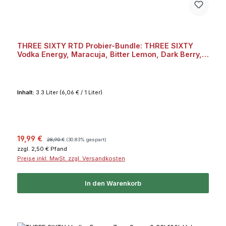
THREE SIXTY RTD Probier-Bundle: THREE SIXTY
Vodka Energy, Maracuja, Bitter Lemon, Dark Berry,
Acai je 2x 0,33l 10% Vol. Bundle
Inhalt:
3.3 Liter
(6,06 € / 1 Liter)
Verkaufspreis:
Regulärer Preis:
19,99 €
28,90 €
(30.83% gespart)
zzgl. 2,50 € Pfand
Preise inkl. MwSt. zzgl. Versandkosten
In den Warenkorb