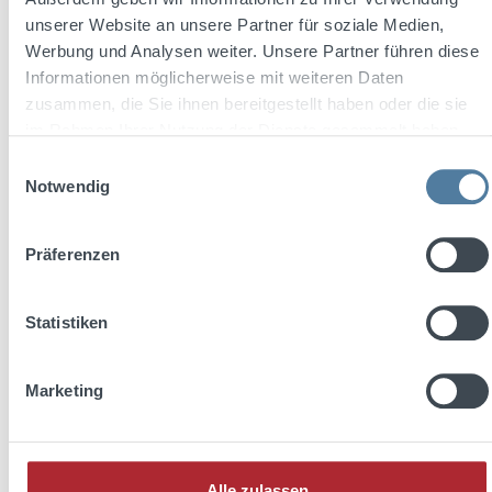
unserer Website an unsere Partner für soziale Medien,
Werbung und Analysen weiter. Unsere Partner führen diese
Informationen möglicherweise mit weiteren Daten
zusammen, die Sie ihnen bereitgestellt haben oder die sie
im Rahmen Ihrer Nutzung der Dienste gesammelt haben.
Einwilligungsauswahl
Notwendig
THREE SIXTY Vodka Acai 0,33l 10% Vol.
Präferenzen
Statistiken
Inhalt:
0.33 Liter
(8,76 € / 1 Liter)
Marketing
Regulärer Preis:
2,89 €
zzgl. 0,25 € Pfand
Alle zulassen