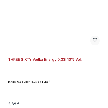
THREE SIXTY Vodka Energy 0,33l 10% Vol.
Inhalt:
0.33 Liter
(8,76 € / 1 Liter)
Regulärer Preis:
2,89 €