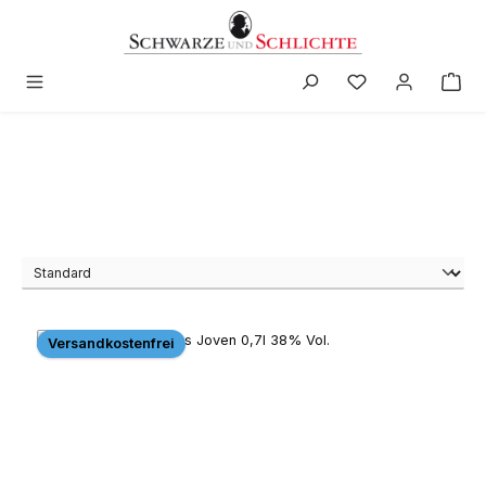
alt springen
Versandkostenfrei