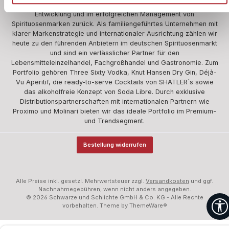
Wir blicken auf über 360 Jahre Erfahrung in der Herstellung,
Entwicklung und im erfolgreichen Management von
Spirituosenmarken zurück. Als familiengeführtes Unternehmen mit
klarer Markenstrategie und internationaler Ausrichtung zählen wir
heute zu den führenden Anbietern im deutschen Spirituosenmarkt
und sind ein verlässlicher Partner für den
Lebensmitteleinzelhandel, Fachgroßhandel und Gastronomie. Zum
Portfolio gehören Three Sixty Vodka, Knut Hansen Dry Gin, Déjà-
Vu Aperitif, die ready-to-serve Cocktails von SHATLER´s sowie
das alkoholfreie Konzept von Soda Libre. Durch exklusive
Distributionspartnerschaften mit internationalen Partnern wie
Proximo und Molinari bieten wir das ideale Portfolio im Premium-
und Trendsegment.
Bestellung widerrufen
Alle Preise inkl. gesetzl. Mehrwertsteuer zzgl.
Versandkosten
und ggf.
Nachnahmegebühren, wenn nicht anders angegeben.
© 2026 Schwarze und Schlichte GmbH & Co. KG - Alle Rechte
vorbehalten. Theme by
ThemeWare®