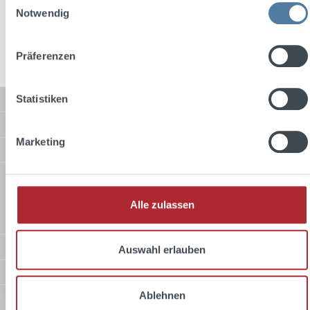
Preise inkl. MwSt. zzgl. Versandkosten
Notwendig
In den Warenkorb
Präferenzen
Statistiken
Service-Hotline
Shop Service
Marketing
Informationen
Versandarten
Alle zulassen
Standard
Zahlungsarten
Auswahl erlauben
Sicher Einkaufen
Ablehnen
Über uns