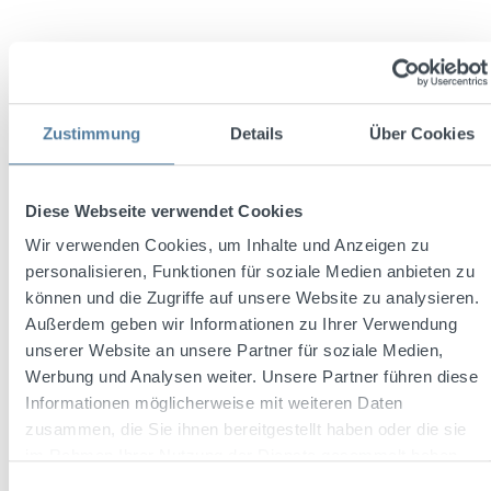
Zustimmung
Details
Über Cookies
Diese Webseite verwendet Cookies
Wir verwenden Cookies, um Inhalte und Anzeigen zu
Mezcal 400 Conejos Joven 0,7l 38% Vol.
personalisieren, Funktionen für soziale Medien anbieten zu
können und die Zugriffe auf unsere Website zu analysieren.
Außerdem geben wir Informationen zu Ihrer Verwendung
unserer Website an unsere Partner für soziale Medien,
Inhalt:
0.7 Liter
(71,41 € / 1 Liter)
Werbung und Analysen weiter. Unsere Partner führen diese
Informationen möglicherweise mit weiteren Daten
zusammen, die Sie ihnen bereitgestellt haben oder die sie
im Rahmen Ihrer Nutzung der Dienste gesammelt haben.
Regulärer Preis:
49,99 €
Einwilligungsauswahl