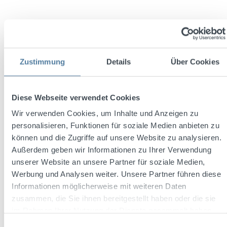
Zustimmung
Details
Über Cookies
Diese Webseite verwendet Cookies
Wir verwenden Cookies, um Inhalte und Anzeigen zu
Durchschnittliche Bewertung von 4.7 von 5 Sternen
Kahler Asten 0,7l 35% Vol.
personalisieren, Funktionen für soziale Medien anbieten zu
können und die Zugriffe auf unsere Website zu analysieren.
Außerdem geben wir Informationen zu Ihrer Verwendung
unserer Website an unsere Partner für soziale Medien,
Inhalt:
0.7 Liter
(23,41 € / 1 Liter)
Werbung und Analysen weiter. Unsere Partner führen diese
Informationen möglicherweise mit weiteren Daten
zusammen, die Sie ihnen bereitgestellt haben oder die sie
im Rahmen Ihrer Nutzung der Dienste gesammelt haben.
Regulärer Preis:
16,39 €
Einwilligungsauswahl