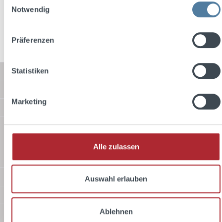
Preise inkl. MwSt. zzgl. Versandkosten
Notwendig
In den Warenkorb
Präferenzen
Statistiken
Service-Hotline
Shop Service
Marketing
Informationen
Versandarten
Alle zulassen
Standard
Zahlungsarten
Auswahl erlauben
Sicher Einkaufen
Ablehnen
Über uns