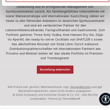
Wir blicken auf über 360 Jahre Erfahrung in der Herstellung,
Entwicklung und im erfolgreichen Management von
Spirituosenmarken zurück. Als familiengeführtes Unternehmen mit
klarer Markenstrategie und internationaler Ausrichtung zählen wir
heute zu den führenden Anbietern im deutschen Spirituosenmarkt
und sind ein verlässlicher Partner für den
Lebensmitteleinzelhandel, Fachgroßhandel und Gastronomie. Zum
Portfolio gehören Three Sixty Vodka, Knut Hansen Dry Gin, Déjà-
Vu Aperitif, die ready-to-serve Cocktails von SHATLER´s sowie
das alkoholfreie Konzept von Soda Libre. Durch exklusive
Distributionspartnerschaften mit internationalen Partnern wie
Proximo und Molinari bieten wir das ideale Portfolio im Premium-
und Trendsegment.
Bestellung widerrufen
Alle Preise inkl. gesetzl. Mehrwertsteuer zzgl.
Versandkosten
und ggf.
Nachnahmegebühren, wenn nicht anders angegeben.
© 2026 Schwarze und Schlichte GmbH & Co. KG - Alle Rechte
vorbehalten. Theme by
ThemeWare®