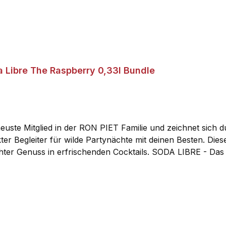
a Libre The Raspberry 0,33l Bundle
e Mitglied in der RON PIET Familie und zeichnet sich durc
ter Begleiter für wilde Partynächte mit deinen Besten. Die
 echter Genuss in erfrischenden Cocktails. SODA LIBRE - Da
, leicht säuerlichen und natürlichen Geschmack. THE RASPB
. Probier‘s doch mal den RON PIET & THE RASPBERRY