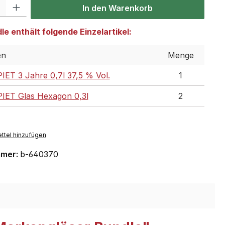
 Gib den gewünschten Wert ein oder benutze die Schaltflächen um die Anzahl
In den Warenkorb
e enthält folgende Einzelartikel:
en
Menge
IET 3 Jahre 0,7l 37,5 % Vol.
1
IET Glas Hexagon 0,3l
2
ttel hinzufügen
mmer:
b-640370