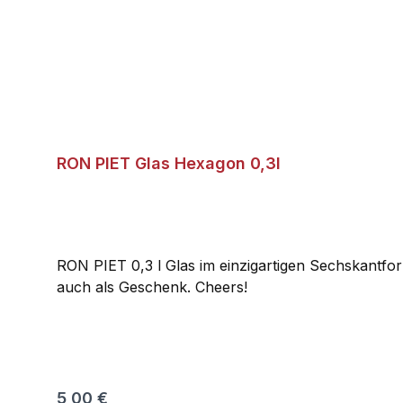
RON PIET Glas Hexagon 0,3l
RON PIET 0,3 l Glas im einzigartigen Sechskantfo
auch als Geschenk. Cheers!
Regulärer Preis:
5,00 €