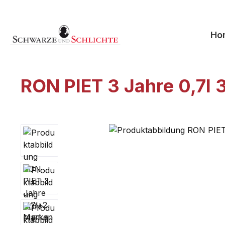
springen
Zur Hauptnavigation springen
Ho
RON PIET 3 Jahre 0,7l 
Bildergalerie überspringen