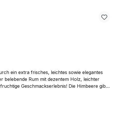
h ein extra frisches, leichtes sowie elegantes
ser belebende Rum mit dezentem Holz, leichter
s fruchtige Geschmackserlebnis! Die Himbeere gibt
ERRY ist nicht nur pur ein Genuss, sondern bietet