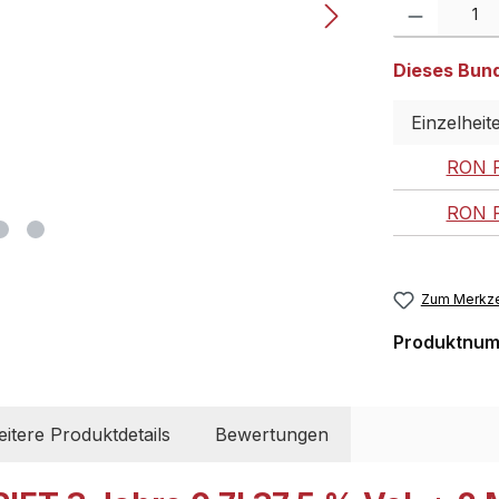
Produkt Anzahl:
Dieses Bundl
Einzelheit
RON P
RON P
Zum Merkze
Produktnu
itere Produktdetails
Bewertungen