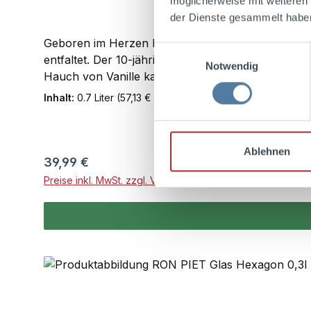
möglicherweise mit weiteren
der Dienste gesammelt habe
Geboren im Herzen Panamas, reift RON PIET 10 Ja
Einwilligungsauswahl
entfaltet. Der 10-jährige RON PIET ist dein perfe
Notwendig
Hauch von Vanille kann pur, auf Eis oder als Cock
Inhalt:
0.7 Liter
(57,13 € / 1 Liter)
Ablehnen
Regulärer Preis:
39,99 €
Preise inkl. MwSt. zzgl. Versandkosten