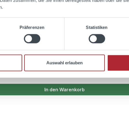
 Daten zusammen, die Sie ihnen bereitgestellt haben oder die s
n.
hre in feinsten Bourbon Fässern, bis er in unserer Manuf
kter Begleiter für entspannte Abende in guter Gesellschaft.
Präferenzen
Statistiken
tail genossen werden.
Auswahl erlauben
In den Warenkorb