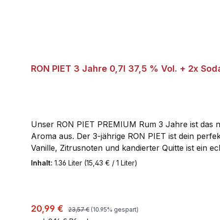
RON PIET 3 Jahre 0,7l 37,5 % Vol. + 2x Sod
Unser RON PIET PREMIUM Rum 3 Jahre ist das neust
Aroma aus. Der 3-jährige RON PIET ist dein perfek
Vanille, Zitrusnoten und kandierter Quitte ist ein
dieser Limonade einen unvergleichlich fruchtigen
Inhalt:
1.36 Liter
(15,43 € / 1 Liter)
auch im Mix ein besonderes Geschmackserlebnis
Regulärer Preis:
Verkaufspreis:
20,99 €
23,57 €
(10.95% gespart)