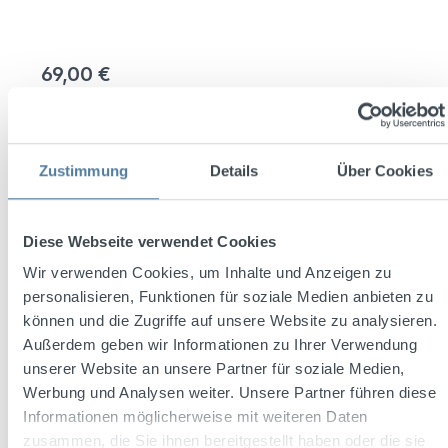
69,00 €
Inhalt:
1 Stück
Preise inkl. MwSt. zzgl. Versandkosten
Zustimmung
Details
Über Cookies
Sofort verfügbar, Lieferzeit: 2-5 Werktage (lt. DHL)
Produkt Anzahl: Gib den gewünschten Wert ein oder benutze die Schaltflächen um die 
In den Warenkorb
Diese Webseite verwendet Cookies
Wir verwenden Cookies, um Inhalte und Anzeigen zu
Zum Merkzettel hinzufügen
personalisieren, Funktionen für soziale Medien anbieten zu
können und die Zugriffe auf unsere Website zu analysieren.
Produktnummer:
97300
Außerdem geben wir Informationen zu Ihrer Verwendung
unserer Website an unsere Partner für soziale Medien,
Werbung und Analysen weiter. Unsere Partner führen diese
Beschreibung
Informationen möglicherweise mit weiteren Daten
Gutschein für die Teilnahme an einem Cocktailkurs im Anno
zusammen, die Sie ihnen bereitgestellt haben oder die sie
1664: Fachkundige Anleitung durch unseren Profi-Barkeeper