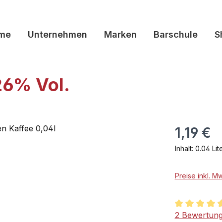
me
Unternehmen
Marken
Barschule
S
26% Vol.
1,19 €
Inhalt:
0.04 Lit
Preise inkl. M
Durchschnit
2 Bewertun