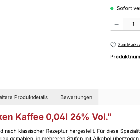
Sofort ver
Produkt Anzahl:
Zum Merkze
Produktnu
itere Produktdetails
Bewertungen
en Kaffee 0,04l 26% Vol."
rd nach klassischer Rezeptur hergestellt. Für diese Spezial
trieb gemahlen, in mehreren Stufen mit Alkohol überzogen