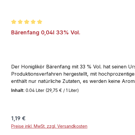
Durchschnittliche Bewertung von 5 von 5 Sternen
Bärenfang 0,04l 33% Vol.
Der Honiglikör Bärenfang mit 33 % Vol. hat seinen Ur
Produktionsverfahren hergestellt, mit hochprozenti
enthält nur natürliche Zutaten, es werden keine Aro
oder mit Milch. Hier im Onlineshop als 0,04L-Kleinflasc
Inhalt:
0.04 Liter
(29,75 € / 1 Liter)
Regulärer Preis:
1,19 €
Preise inkl. MwSt. zzgl. Versandkosten