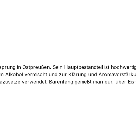
sprung in Ostpreußen. Sein Hauptbestandteil ist hochwert
gem Alkohol vermischt und zur Klärung und Aromaverstärk
mazusätze verwendet. Bärenfang genießt man pur, über Eis
he erhältlich.