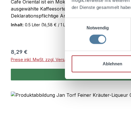
möglicherweise mit weiteren
Cafe Oriental ist ein Mokkalikör mit 21,5 % Vol. Er is
der Dienste gesammelt habe
ausgewählte Kaffeesorten werden nach orientalischer
Deklarationspflichtige Angabe: Café Oriental ist ein Ka
Einwilligungsauswahl
Inhalt:
0.5 Liter
(16,58 € / 1 Liter)
Notwendig
Regulärer Preis:
8,29 €
Preise inkl. MwSt. zzgl. Versandkosten
Ablehnen