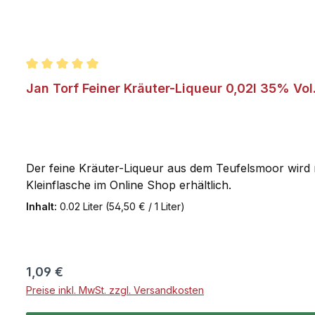
Durchschnittliche Bewertung von 5 von 5 Sternen
Jan Torf Feiner Kräuter-Liqueur 0,02l 35% Vol
Der feine Kräuter-Liqueur aus dem Teufelsmoor wird n
Kleinflasche im Online Shop erhältlich.
Inhalt:
0.02 Liter
(54,50 € / 1 Liter)
Regulärer Preis:
1,09 €
Preise inkl. MwSt. zzgl. Versandkosten