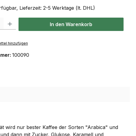
fügbar, Lieferzeit: 2-5 Werktage (lt. DHL)
 Gib den gewünschten Wert ein oder benutze die Schaltflächen um die Anzahl
In den Warenkorb
ttel hinzufügen
mmer:
100090
ität wird nur bester Kaffee der Sorten "Arabica" und
 und dann mit Zucker, Glukose, Karamell und