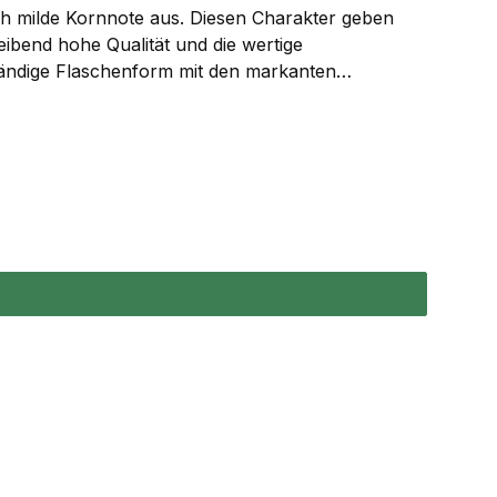
h milde Kornnote aus. Diesen Charakter geben
bend hohe Qualität und die wertige
tändige Flaschenform mit den markanten
Bauernkopf, der Genuss und Gemütlichkeit
gkeit und Qualität. Den Namen hat der
r Korn getrunken: Schwarze Weizen