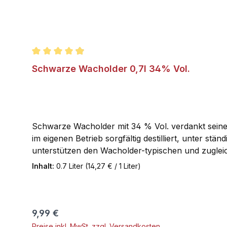
Durchschnittliche Bewertung von 4.9 von 5 Stern
Schwarze Wacholder 0,7l 34% Vol.
Schwarze Wacholder mit 34 % Vol. verdankt sein
im eigenen Betrieb sorgfältig destilliert, unter s
unterstützen den Wacholder-typischen und zugle
Inhalt:
0.7 Liter
(14,27 € / 1 Liter)
Regulärer Preis:
9,99 €
Preise inkl. MwSt. zzgl. Versandkosten