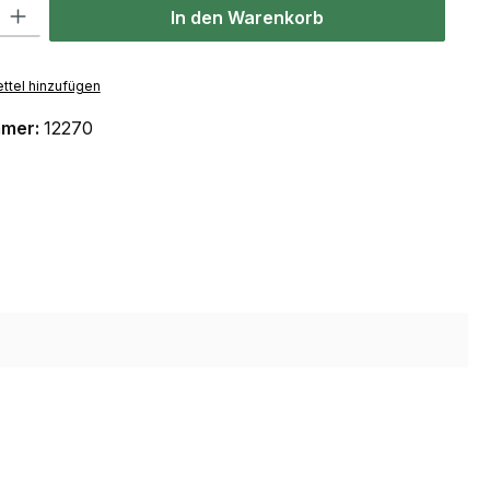
 Gib den gewünschten Wert ein oder benutze die Schaltflächen um die Anzahl
In den Warenkorb
ttel hinzufügen
mmer:
12270