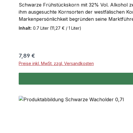
Schwarze Frühstückskorn mit 32% Vol. Alkohol ze
ihm ausgesuchte Kornsorten der westfälischen Ko
Markenpersönlichkeit begründen seine Marktführe
Prägungen spiegelt diese einzigartige Qualität w
Inhalt:
0.7 Liter
(11,27 € / 1 Liter)
ausstrahlt und gleichzeitig die Werte der Marke S
Frühstückskorn von früher. Damals wurde nach de
Frühstückskorn.
Regulärer Preis:
7,89 €
Preise inkl. MwSt. zzgl. Versandkosten