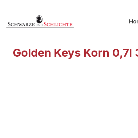
springen
Zur Hauptnavigation springen
Ho
Golden Keys Korn 0,7l
Bildergalerie überspringen