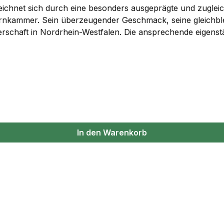
ichnet sich durch eine besonders ausgeprägte und zugleic
rnkammer. Sein überzeugender Geschmack, seine gleichblei
rschaft in Nordrhein-Westfalen. Die ansprechende eigens
ider. Markenzeichen des Hauses Schwarze ist der typische 
chwarze verkörpert: Männlichkeit, Ehrlichkeit, Bodenständi
r Feldarbeit zum zweiten Frühstück ein besonders milde
In den Warenkorb