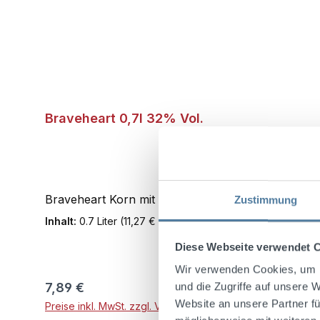
Braveheart 0,7l 32% Vol.
Braveheart Korn mit seinen milden 32% vol. ist der
Zustimmung
Inhalt:
0.7 Liter
(11,27 € / 1 Liter)
Diese Webseite verwendet 
Wir verwenden Cookies, um I
Regulärer Preis:
7,89 €
und die Zugriffe auf unsere 
Website an unsere Partner fü
Preise inkl. MwSt. zzgl. Versandkosten