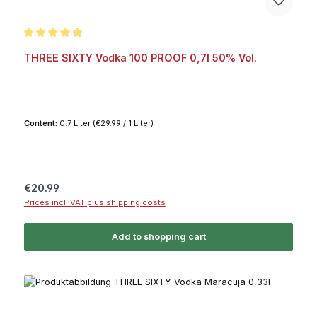
Average rating of 4.9 out of 5 stars
THREE SIXTY Vodka 100 PROOF 0,7l 50% Vol.
Content:
0.7 Liter
(€29.99 / 1 Liter)
Regular price:
€20.99
Prices incl. VAT plus shipping costs
Add to shopping cart