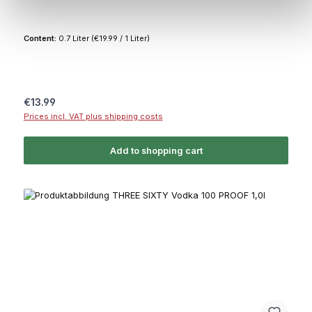
Content:
0.7 Liter
(€19.99 / 1 Liter)
Regular price:
€13.99
Prices incl. VAT plus shipping costs
Add to shopping cart