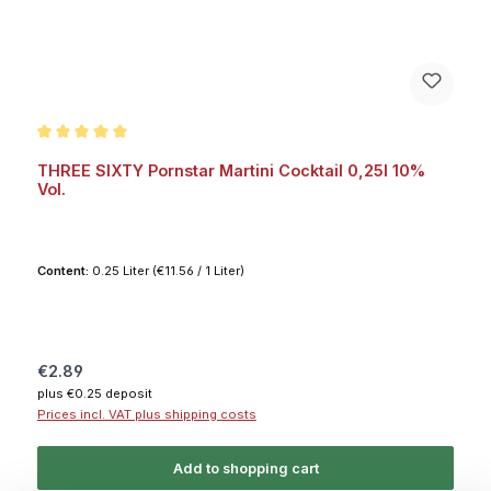
Average rating of 5 out of 5 stars
THREE SIXTY Pornstar Martini Cocktail 0,25l 10%
Vol.
Content:
0.25 Liter
(€11.56 / 1 Liter)
Regular price:
€2.89
plus €0.25 deposit
Prices incl. VAT plus shipping costs
Add to shopping cart