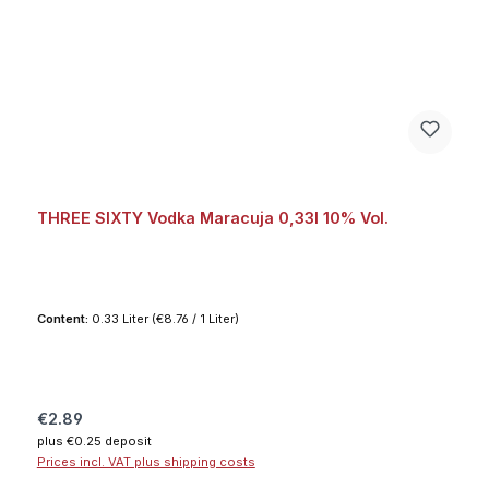
THREE SIXTY Vodka Maracuja 0,33l 10% Vol.
Content:
0.33 Liter
(€8.76 / 1 Liter)
Regular price:
€2.89
plus €0.25 deposit
Prices incl. VAT plus shipping costs