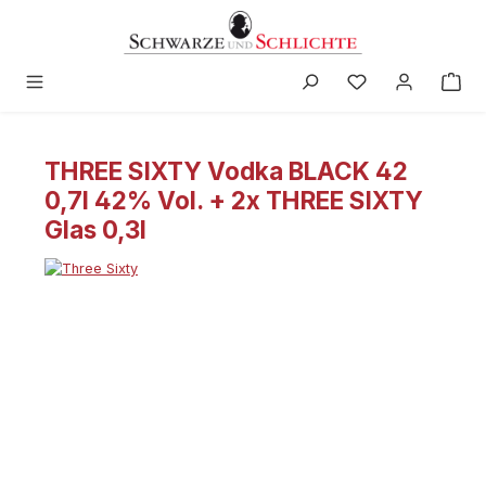
in content
THREE SIXTY Vodka BLACK 42
0,7l 42% Vol. + 2x THREE SIXTY
Glas 0,3l
Skip image gallery