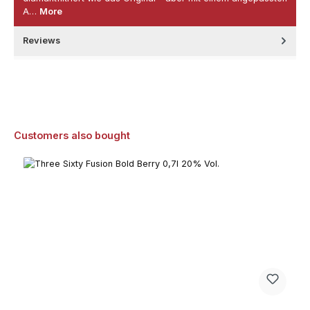
A…
More
Reviews
Skip product gallery
Customers also bought