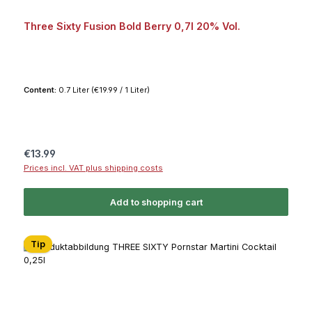
Three Sixty Fusion Bold Berry 0,7l 20% Vol.
Content:
0.7 Liter
(€19.99 / 1 Liter)
Regular price:
€13.99
Prices incl. VAT plus shipping costs
Add to shopping cart
Tip