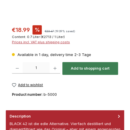
€18.99
%
€23.47
(19.09% saved)
Content:
0.7 Liter
(€27.13 / 1 Liter)
Prices incl. VAT plus shipping costs
Available in 1 day, delivery time 2-3 Tage
Product Quantity: Enter the desired amount or use the buttons to increase or decrease th
Add to shopping cart
Add to wishlist
Product number:
b-5000
Description
BLACK 42 ist die edle Alternative. Vierfach destilliert und
diamantfiltriert wie das Original – aber mit einem angepassten