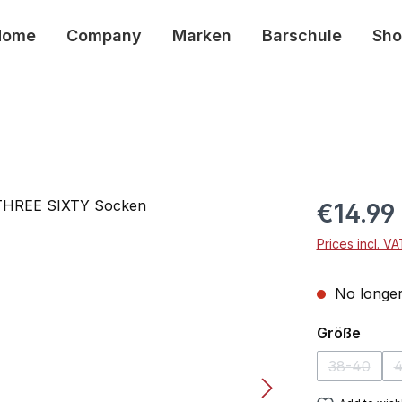
Home
Company
Marken
Barschule
Sho
€14.99
Prices incl. V
No longer
Select
Größe
38-40
4
(This opt