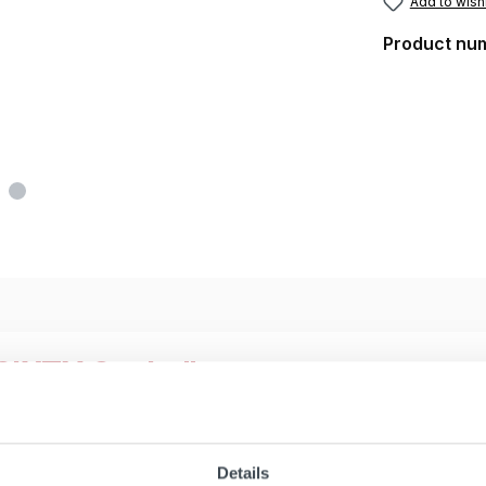
Add to wishl
Product nu
 SIXTY Socks"
Details
unching a matching collection to keep you stylish all sum