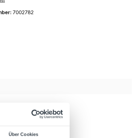
ist
mber:
7002782
Über Cookies
mer long!