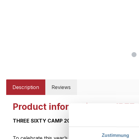
Description
Reviews
Product information "THREE
THREE SIXTY CAMP 2023 MERCHANDISE
Zustimmung
To celebrate this year’s THREE SIXTY CAMP, we’re la