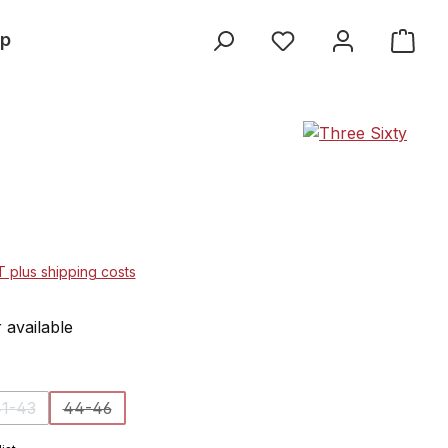
p
AT plus shipping costs
 available
1-43
44-46
ion is currently unavailable.)
(This option is currently unavailable.)
(This option is currently unavailable.)