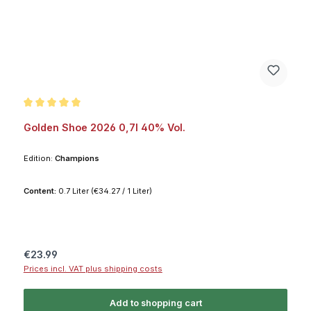
Average rating of 5 out of 5 stars
Golden Shoe 2026 0,7l 40% Vol.
Edition:
Champions
Content:
0.7 Liter
(€34.27 / 1 Liter)
Regular price:
€23.99
Prices incl. VAT plus shipping costs
Add to shopping cart