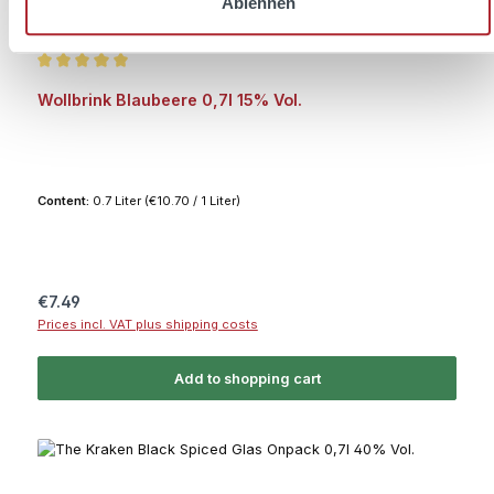
Ablehnen
Average rating of 5 out of 5 stars
Wollbrink Blaubeere 0,7l 15% Vol.
Content:
0.7 Liter
(€10.70 / 1 Liter)
Regular price:
€7.49
Prices incl. VAT plus shipping costs
Add to shopping cart