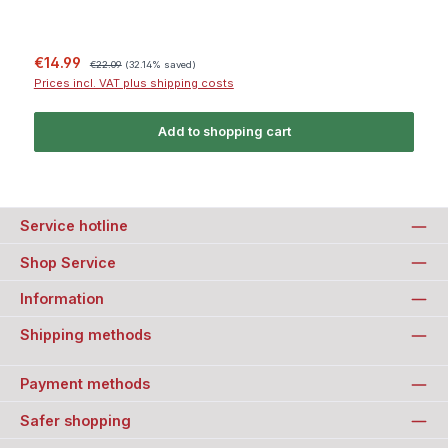
Sale price:
Regular price:
€14.99
€22.09
(32.14% saved)
Prices incl. VAT plus shipping costs
Add to shopping cart
Service hotline
Shop Service
Information
Shipping methods
Payment methods
Safer shopping