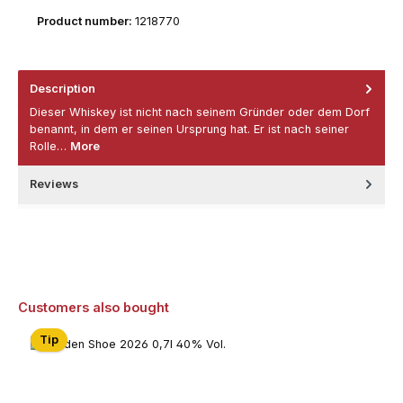
Product number:
1218770
Description
Dieser Whiskey ist nicht nach seinem Gründer oder dem Dorf
benannt, in dem er seinen Ursprung hat. Er ist nach seiner
Rolle…
More
Reviews
Skip product gallery
Customers also bought
Tip