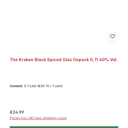
The Kraken Black Spiced Glas Onpack 0,7l 40% Vol.
Content:
0.7 Liter
(€35.70 / 1 Liter)
Regular price:
€24.99
Prices incl. VAT plus shipping costs