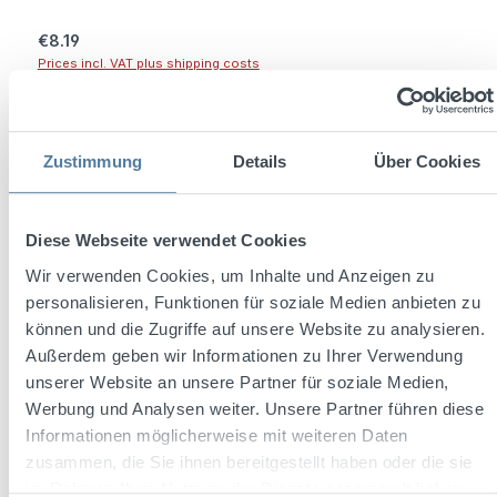
Regular price:
€8.19
Prices incl. VAT plus shipping costs
Add to shopping cart
Zustimmung
Details
Über Cookies
Diese Webseite verwendet Cookies
Wir verwenden Cookies, um Inhalte und Anzeigen zu
personalisieren, Funktionen für soziale Medien anbieten zu
können und die Zugriffe auf unsere Website zu analysieren.
Außerdem geben wir Informationen zu Ihrer Verwendung
unserer Website an unsere Partner für soziale Medien,
Werbung und Analysen weiter. Unsere Partner führen diese
Informationen möglicherweise mit weiteren Daten
Average rating of 4.9 out of 5 stars
zusammen, die Sie ihnen bereitgestellt haben oder die sie
Hula Hoop egg liqueur 0,7L 16% vol.
im Rahmen Ihrer Nutzung der Dienste gesammelt haben.