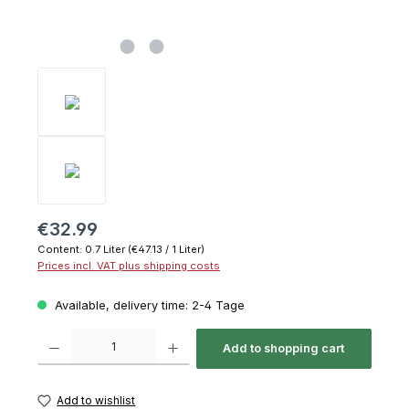
€32.99
Content:
0.7 Liter
(€47.13 / 1 Liter)
Prices incl. VAT plus shipping costs
Available, delivery time: 2-4 Tage
Product Quantity: Enter the desired amount or use the buttons to increase or decrease th
Add to shopping cart
Add to wishlist