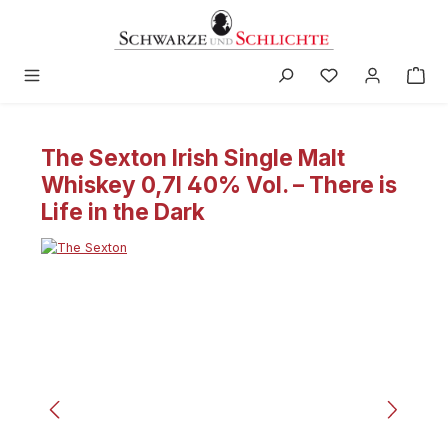
in content
The Sexton Irish Single Malt
Whiskey 0,7l 40% Vol. – There is
Life in the Dark
Skip image gallery