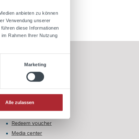
 Medien anbieten zu können
hrer Verwendung unserer
 führen diese Informationen
ie im Rahmen Ihrer Nutzung
Information
Marketing
My account
My shopping cart
My cookie settings
Alle zulassen
My lists
Age restriction
Redeem voucher
Media center