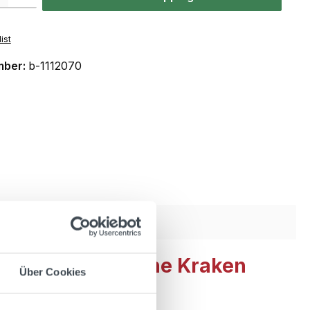
ist
mber:
b-1112070
,7l 40% Vol. + The Kraken
Über Cookies