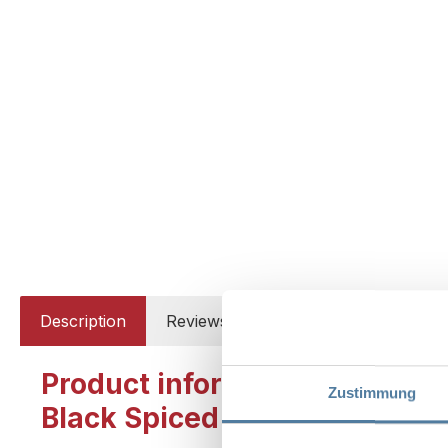
Description
Reviews
Product information "The Kra
Zustimmung
Black Spiced 0,7l 40% Vol."