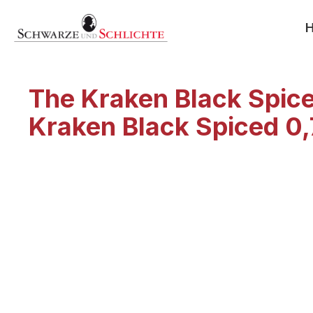
search
Skip to main navigation
The Kraken Black Spice
Kraken Black Spiced 0,
Skip image gallery