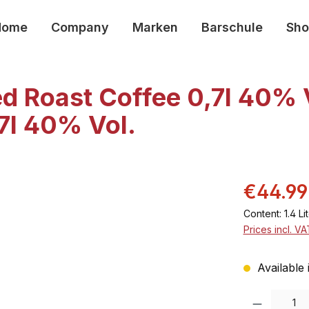
Home
Company
Marken
Barschule
Sho
d Roast Coffee 0,7l 40% 
7l 40% Vol.
€44.99
Content:
1.4 Li
Prices incl. V
Available 
Product Quantity