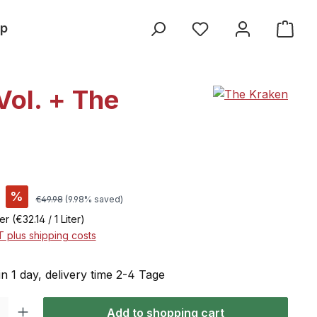
p
Vol. + The
%
€49.98
(9.98% saved)
ter
(€32.14 / 1 Liter)
AT plus shipping costs
in 1 day, delivery time 2-4 Tage
: Enter the desired amount or use the buttons to increase or decrease the qu
Add to shopping cart