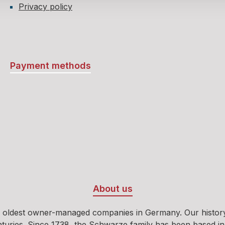
Privacy policy
Payment methods
About us
 oldest owner-managed companies in Germany. Our history b
ies. Since 1738, the Schwarze family has been based in Oeld