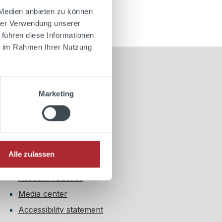
 Medien anbieten zu können
hrer Verwendung unserer
 führen diese Informationen
ie im Rahmen Ihrer Nutzung
Information
Marketing
My account
My shopping cart
My cookie settings
My lists
Alle zulassen
Age restriction
Redeem voucher
Media center
Accessibility statement