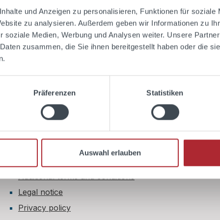
d to shopping cart
nhalte und Anzeigen zu personalisieren, Funktionen für soziale
Website zu analysieren. Außerdem geben wir Informationen zu I
r soziale Medien, Werbung und Analysen weiter. Unsere Partner
 Daten zusammen, die Sie ihnen bereitgestellt haben oder die s
n.
Shop Service
Präferenzen
Statistiken
Book cocktail classes
Contact
Right of withdrawal
Payment & shipping
Auswahl erlauben
Terms and conditions
Additional terms and conditions
Legal notice
Privacy policy