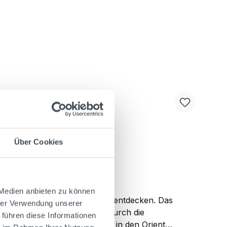
Über Cookies
 Medien anbieten zu können
uch alkoholfrei über alle Sinne entdecken. Das
hrer Verwendung unserer
mäcker dieser Welt vereint. Durch die
 führen diese Informationen
che auch alkoholfrei die Sinne in den Orient