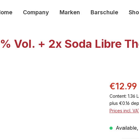
Home
Company
Marken
Barschule
Sho
7% Vol. + 2x Soda Libre Th
€12.99
Content:
1.36 L
plus €0.16 dep
Prices incl. V
Available,