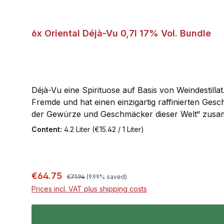
6x Oriental Déjà-Vu 0,7l 17% Vol. Bundle
Déjà-Vu eine Spirituose auf Basis von Weindestillat
Fremde und hat einen einzigartig raffinierten Ges
der Gewürze und Geschmäcker dieser Welt“ zusamme
Eine Spirituose, die als Hommage an die Kulturen d
Content:
4.2 Liter
(€15.42 / 1 Liter)
Basis für fernöstliche Zitrusnoten, leichte Ingwe
Ingredienzen der geheimsten Winkel der Erde. Ein E
– Die Essenz der Ferne
Regular price:
Sale price:
€64.75
€71.94
(9.99% saved)
Prices incl. VAT plus shipping costs