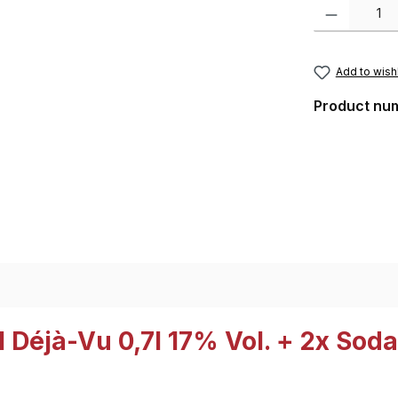
Product Quantity
Add to wishl
Product nu
 Déjà-Vu 0,7l 17% Vol. + 2x Soda