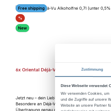
Free shipping
Discount
%
New
6x Oriental Déjà-Vu Alkoholfrei 0,7l (unter
Zustimmung
Diese Webseite verwendet 
Wir verwenden Cookies, um I
Jetzt neu – dein Lieblingsaperitif auch alkoholfrei
und die Zugriffe auf unsere 
Besondere an Déjà-Vu ist nicht der Alkohol, sonde
Website an unsere Partner fü
Übertragung genau dieser Essenz der Ferne ist eine