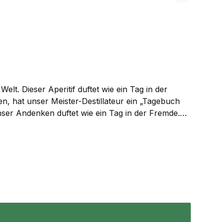
elt. Dieser Aperitif duftet wie ein Tag in der
en, hat unser Meister-Destillateur ein „Tagebuch
ser Andenken duftet wie ein Tag in der Fremde.
liches, französisches Weindestillat schafft die
nt Zutaten aus dem Herzen Europas mit
 Reihe von Highballs und Cocktails beweist. Déjà-Vu