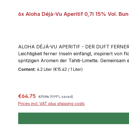
6x Aloha Déjà-Vu Aperitif 0,7l 15% Vol. Bun
ALOHA DÉJÀ-VU APERITIF - DER DUFT FERNER INSEL
Leichtigkeit ferner Inseln einfängt, inspiriert von
spritzigen Aromen der Tahiti-Limette. Gemeinsam e
erinnert. Mit seiner ausgewogenen Balance zwisc
Content:
4.2 Liter
(€15.42 / 1 Liter)
Ein Aperitif, der den Augenblick feiert, lebendig
Prosecco 3 cl Soda/Mineralwasser Eiswürfel/Deko
Regular price:
Sale price:
€64.75
€71.94
(9.99% saved)
Prices incl. VAT plus shipping costs