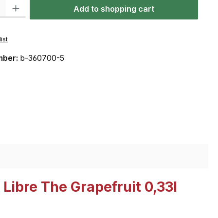
: Enter the desired amount or use the buttons to increase or decrease the qu
Add to shopping cart
ist
mber:
b-360700-5
 Libre The Grapefruit 0,33l