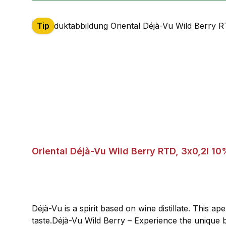
Tip
Oriental Déjà-Vu Wild Berry RTD, 3x0,2l 10
Déjà-Vu is a spirit based on wine distillate. This ap
taste.Déjà-Vu Wild Berry – Experience the unique b