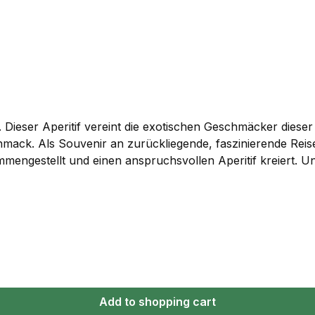
. Dieser Aperitif vereint die exotischen Geschmäcker dieser W
chmack. Als Souvenir an zurückliegende, faszinierende Reis
ngestellt und einen anspruchsvollen Aperitif kreiert. Un
ieser Erde die Geschmäcker der Welt vereint. Ein unaufdring
rschärfe und orientalische Gewürze. Oriental Déjà-Vu verei
xot unter den Spirituosen, der seine Vielseitigkeit in einer
Add to shopping cart