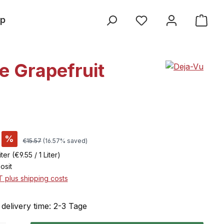
p
e Grapefruit
%
€15.57
(16.57% saved)
iter
(€9.55 / 1 Liter)
osit
AT plus shipping costs
 delivery time: 2-3 Tage