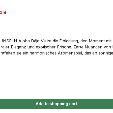
dle
N Aloha Déjà-Vu ist die Einladung, den Moment mit allen
 floraler Eleganz und exotischer Frische. Zarte Nuancen von
ntfalten sie ein harmonisches Aromenspiel, das an sonnige
hen blumigen und fruchtigen Noten bringt Aloha Déjà-Vu e
 und verführerisch aromatisch. www.dejavu-aperitif.de Dri
: Essbare Blüten und Zitronenzeste
Add to shopping cart