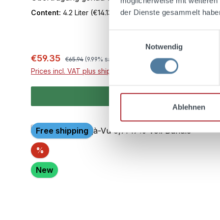
möglicherweise mit weiteren
entführt. Déjà-Vu – Die Essenz der Ferne
der Dienste gesammelt habe
Content:
4.2 Liter
(€14.13 / 1 Liter)
Einwilligungsauswahl
Notwendig
Regular price:
Sale price:
€59.35
€65.94
(9.99% saved)
Prices incl. VAT plus shipping costs
Ablehnen
Free shipping
Discount
%
New