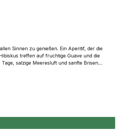
 Sinnen zu genießen. Ein Aperitif, der die
 Hibiskus treffen auf fruchtige Guave und die
 Tage, salzige Meeresluft und sanfte Brisen
in Gefühl von Sommer und Lebensfreude ins Glas.
nkempfehlung: ALOHA SPRITZ 6 cl Aloha Déjà-Vu 9 cl