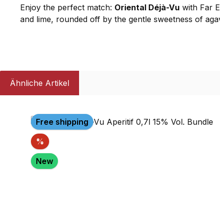
Enjoy the perfect match:
Oriental Déjà-Vu
with Far Ea
and lime, rounded off by the gentle sweetness of aga
Ähnliche Artikel
Skip product gallery
Free shipping
Discount
%
New