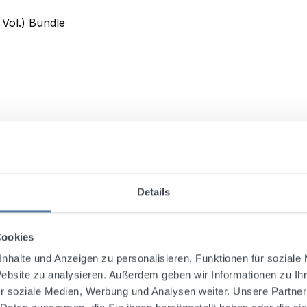
 0,5% Vol.) Bundle
Details
Cookies
nhalte und Anzeigen zu personalisieren, Funktionen für soziale
! Mit Oriental Déjà-Vu alkoholfrei lässt sich die Ferne nun a
Website zu analysieren. Außerdem geben wir Informationen zu I
rn die geschmackliche Raffinesse, die die exotischen Gesch
r soziale Medien, Werbung und Analysen weiter. Unsere Partner
 einzigartige alkoholfeie Aperitif-Variante entstanden, wel