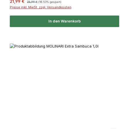
Verkaufspreis:
Regulärer Preis:
21,99 €
26,99 €
(18.53% gespart)
Preise inkl. MwSt. zzgl. Versandkosten
In den Warenkorb