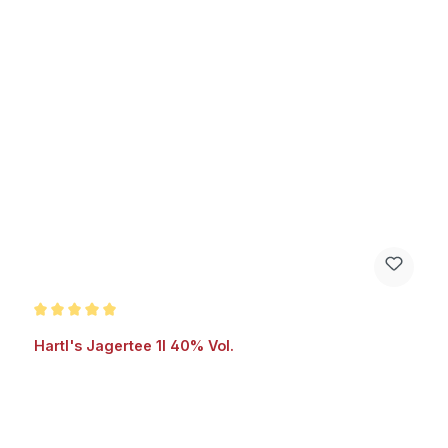
Durchschnittliche Bewertung von 5 von 5 Sternen
Hartl's Jagertee 1l 40% Vol.