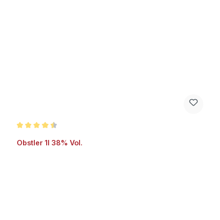
Durchschnittliche Bewertung von 4.5 von 5 Sternen
Obstler 1l 38% Vol.