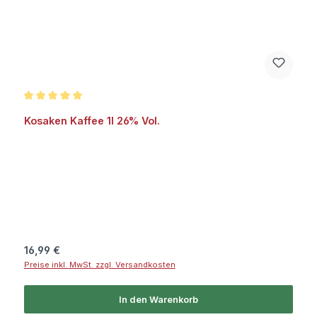
Durchschnittliche Bewertung von 5 von 5 Sternen
Kosaken Kaffee 1l 26% Vol.
Regulärer Preis:
16,99 €
Preise inkl. MwSt. zzgl. Versandkosten
In den Warenkorb