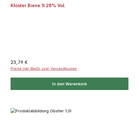
Durchschnittliche Bewertung von 4.7 von 5 Sternen
Kloster Biene 1l 28% Vol.
Regulärer Preis:
23,79 €
Preise inkl. MwSt. zzgl. Versandkosten
In den Warenkorb