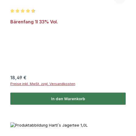
Durchschnittliche Bewertung von 4.8 von 5 Sternen
Bärenfang 1l 33% Vol.
Regulärer Preis:
18,49 €
Preise inkl. MwSt. zzgl. Versandkosten
In den Warenkorb