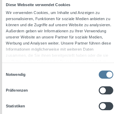
Diese Webseite verwendet Cookies
Wir verwenden Cookies, um Inhalte und Anzeigen zu
personalisieren, Funktionen für soziale Medien anbieten zu
können und die Zugriffe auf unsere Website zu analysieren.
Außerdem geben wir Informationen zu Ihrer Verwendung
unserer Website an unsere Partner für soziale Medien,
Werbung und Analysen weiter. Unsere Partner führen diese
Durchschnittliche Bewertung von 4.7 von 5 Sternen
Kloster Kräuter 1l 30,5% Vol.
Informationen möglicherweise mit weiteren Daten
zusammen, die Sie ihnen bereitgestellt haben oder die sie
im Rahmen Ihrer Nutzung der Dienste gesammelt haben.
Einwilligungsauswahl
Notwendig
Präferenzen
Regulärer Preis:
23,79 €
Preise inkl. MwSt. zzgl. Versandkosten
Statistiken
In den Warenkorb