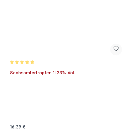
Durchschnittliche Bewertung von 5 von 5 Sternen
Sechsämtertropfen 1l 33% Vol.
Regulärer Preis:
16,39 €