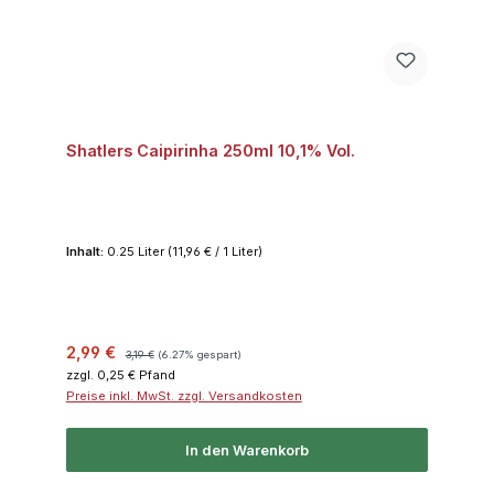
Shatlers Caipirinha 250ml 10,1% Vol.
Inhalt:
0.25 Liter
(11,96 € / 1 Liter)
Verkaufspreis:
Regulärer Preis:
2,99 €
3,19 €
(6.27% gespart)
zzgl. 0,25 € Pfand
Preise inkl. MwSt. zzgl. Versandkosten
In den Warenkorb