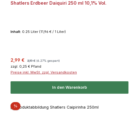
Shatlers Erdbeer Daiquiri 250 ml 10,1% Vol.
Inhalt:
0.25 Liter
(11,96 € / 1 Liter)
Verkaufspreis:
Regulärer Preis:
2,99 €
3,19 €
(6.27% gespart)
zzgl. 0,25 € Pfand
Preise inkl. MwSt. zzgl. Versandkosten
In den Warenkorb
Rabatt
%