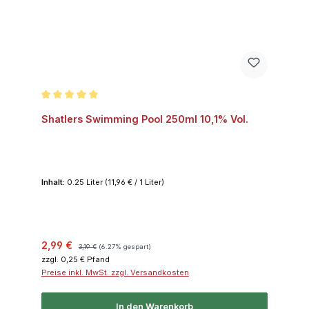
Durchschnittliche Bewertung von 5 von 5 Sternen
Shatlers Swimming Pool 250ml 10,1% Vol.
Inhalt:
0.25 Liter
(11,96 € / 1 Liter)
Verkaufspreis:
Regulärer Preis:
2,99 €
3,19 €
(6.27% gespart)
zzgl. 0,25 € Pfand
Preise inkl. MwSt. zzgl. Versandkosten
In den Warenkorb