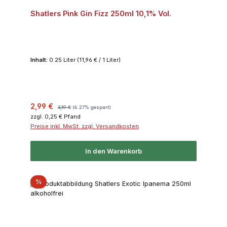
Shatlers Pink Gin Fizz 250ml 10,1% Vol.
Inhalt:
0.25 Liter
(11,96 € / 1 Liter)
Verkaufspreis:
Regulärer Preis:
2,99 €
3,19 €
(6.27% gespart)
zzgl. 0,25 € Pfand
Preise inkl. MwSt. zzgl. Versandkosten
In den Warenkorb
Rabatt
%