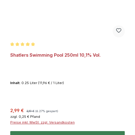
Durchschnittliche Bewertung von 5 von 5 Sternen
Shatlers Swimming Pool 250ml 10,1% Vol.
Inhalt:
0.25 Liter
(11,96 € / 1 Liter)
Verkaufspreis:
Regulärer Preis:
2,99 €
3,19 €
(6.27% gespart)
zzgl. 0,25 € Pfand
Preise inkl. MwSt. zzgl. Versandkosten