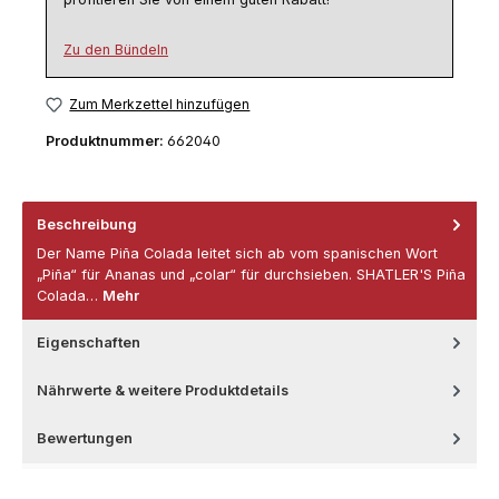
Zu den Bündeln
Zum Merkzettel hinzufügen
Produktnummer:
662040
Beschreibung
Der Name Piña Colada leitet sich ab vom spanischen Wort
„Piña“ für Ananas und „colar“ für durchsieben. SHATLER'S Piña
Colada…
Mehr
Eigenschaften
Nährwerte & weitere Produktdetails
Bewertungen