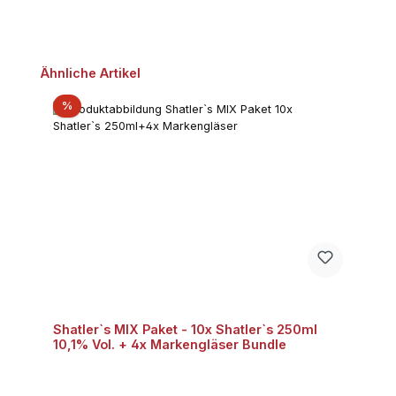
Produktgalerie überspringen
Ähnliche Artikel
Rabatt
%
Shatler`s MIX Paket - 10x Shatler`s 250ml
10,1% Vol. + 4x Markengläser Bundle