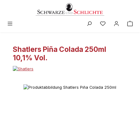
alt springen
Shatlers Piña Colada 250ml
10,1% Vol.
Bildergalerie überspringen