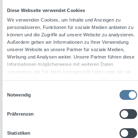
In den Warenkorb
Diese Webseite verwendet Cookies
Wir verwenden Cookies, um Inhalte und Anzeigen zu
personalisieren, Funktionen für soziale Medien anbieten zu
Rabatt
%
können und die Zugriffe auf unsere Website zu analysieren.
Außerdem geben wir Informationen zu Ihrer Verwendung
unserer Website an unsere Partner für soziale Medien,
Werbung und Analysen weiter. Unsere Partner führen diese
Informationen möglicherweise mit weiteren Daten
zusammen, die Sie ihnen bereitgestellt haben oder die sie
im Rahmen Ihrer Nutzung der Dienste gesammelt haben.
Einwilligungsauswahl
Notwendig
Shatlers Mojito 250ml 10,1% Vol.
Präferenzen
Statistiken
Inhalt:
0.25 Liter
(1,20 € / 0.1 Liter)