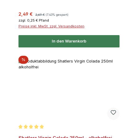
Verkaufspreis:
Regulärer Preis:
2,49 €
2,69 €
(7.43% gespart)
zzgl. 0,25 € Pfand
Preise inkl. MwSt. zzgl. Versandkosten
In den Warenkorb
Rabatt
%
Durchschnittliche Bewertung von 5 von 5 Sternen
Shatlers Virgin Colada 250ml - alkoholfrei