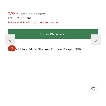
Verkaufspreis:
Regulärer Preis:
2,99 €
3,19 €
(6.27% gespart)
zzgl. 0,25 € Pfand
Preise inkl. MwSt. zzgl. Versandkosten
In den Warenkorb
Rabatt
%