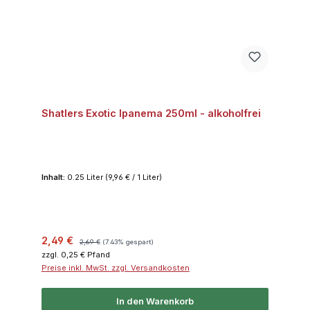
Shatlers Exotic Ipanema 250ml - alkoholfrei
Inhalt:
0.25 Liter
(9,96 € / 1 Liter)
Verkaufspreis:
Regulärer Preis:
2,49 €
2,69 €
(7.43% gespart)
zzgl. 0,25 € Pfand
Preise inkl. MwSt. zzgl. Versandkosten
In den Warenkorb