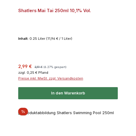
Shatlers Mai Tai 250ml 10,1% Vol.
Inhalt:
0.25 Liter
(11,96 € / 1 Liter)
Verkaufspreis:
Regulärer Preis:
2,99 €
3,19 €
(6.27% gespart)
zzgl. 0,25 € Pfand
Preise inkl. MwSt. zzgl. Versandkosten
In den Warenkorb
Rabatt
%