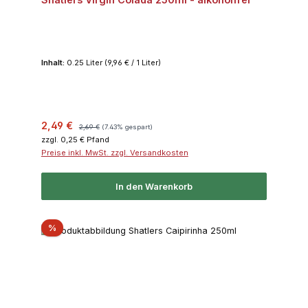
Inhalt:
0.25 Liter
(9,96 € / 1 Liter)
Verkaufspreis:
Regulärer Preis:
2,49 €
2,69 €
(7.43% gespart)
zzgl. 0,25 € Pfand
Preise inkl. MwSt. zzgl. Versandkosten
In den Warenkorb
Rabatt
%