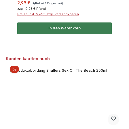
Verkaufspreis:
Regulärer Preis:
2,99 €
3,19 €
(6.27% gespart)
zzgl. 0,25 € Pfand
Preise inkl. MwSt. zzgl. Versandkosten
In den Warenkorb
Produktgalerie überspringen
Kunden kauften auch
Rabatt
%