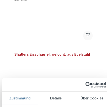
Shatlers Eisschaufel, gelocht, aus Edelstahl
Regulärer Preis:
Zustimmung
Details
Über Cookies
9,98 €
Preise inkl. MwSt. zzgl. Versandkosten