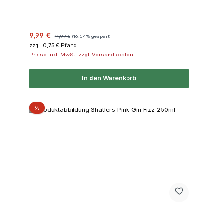
Verkaufspreis:
Regulärer Preis:
9,99 €
11,97 €
(16.54% gespart)
zzgl. 0,75 € Pfand
Preise inkl. MwSt. zzgl. Versandkosten
In den Warenkorb
Rabatt
%