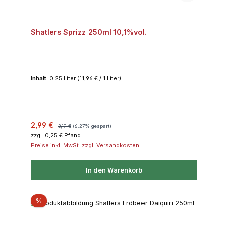
Shatlers Sprizz 250ml 10,1%vol.
Inhalt:
0.25 Liter
(11,96 € / 1 Liter)
Verkaufspreis:
Regulärer Preis:
2,99 €
3,19 €
(6.27% gespart)
zzgl. 0,25 € Pfand
Preise inkl. MwSt. zzgl. Versandkosten
In den Warenkorb
Rabatt
%