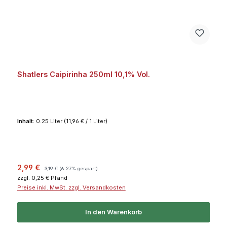
Shatlers Caipirinha 250ml 10,1% Vol.
Inhalt:
0.25 Liter
(11,96 € / 1 Liter)
Verkaufspreis:
Regulärer Preis:
2,99 €
3,19 €
(6.27% gespart)
zzgl. 0,25 € Pfand
Preise inkl. MwSt. zzgl. Versandkosten
In den Warenkorb