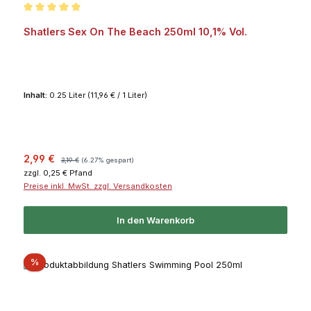
Durchschnittliche Bewertung von 5 von 5 Sternen
Shatlers Sex On The Beach 250ml 10,1% Vol.
Inhalt:
0.25 Liter
(11,96 € / 1 Liter)
Verkaufspreis:
Regulärer Preis:
2,99 €
3,19 €
(6.27% gespart)
zzgl. 0,25 € Pfand
Preise inkl. MwSt. zzgl. Versandkosten
In den Warenkorb
Rabatt
%