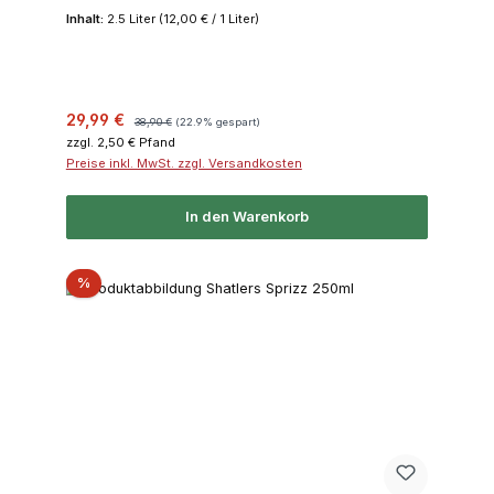
Inhalt:
2.5 Liter
(12,00 € / 1 Liter)
Verkaufspreis:
Regulärer Preis:
29,99 €
38,90 €
(22.9% gespart)
zzgl. 2,50 € Pfand
Preise inkl. MwSt. zzgl. Versandkosten
In den Warenkorb
Rabatt
%