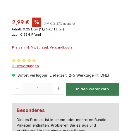
2,99 €
%
3,19 €
(6.27% gespart)
Inhalt:
0.25 Liter
(11,96 € / 1 Liter)
zzgl. 0,25 € Pfand
Preise inkl. MwSt. zzgl. Versandkosten
Durchschnittliche Bewertung von 5 von 5 Sternen
3 Bewertungen
Sofort verfügbar, Lieferzeit: 2-5 Werktage (lt. DHL)
Produkt Anzahl: Gib den gewünschten Wert ein oder benutze die Schaltflächen um die 
In den Warenkorb
Besonderes
Dieses Produkt ist in einem oder mehreren Bundle-
Paketen enthalten. Probieren Sie es aus und
profitieren Sie von einem guten Rabatt!