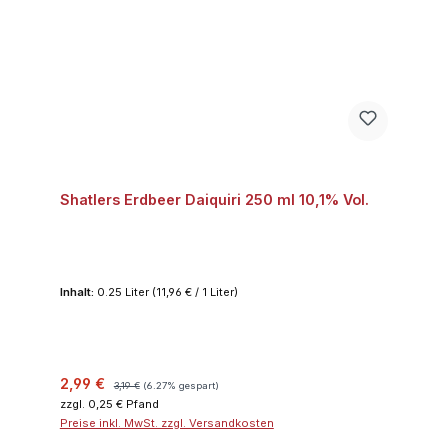
Shatlers Erdbeer Daiquiri 250 ml 10,1% Vol.
Inhalt:
0.25 Liter
(11,96 € / 1 Liter)
Verkaufspreis:
Regulärer Preis:
2,99 €
3,19 €
(6.27% gespart)
zzgl. 0,25 € Pfand
Preise inkl. MwSt. zzgl. Versandkosten