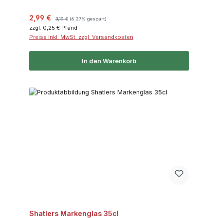
Verkaufspreis:
Regulärer Preis:
2,99 €
3,19 €
(6.27% gespart)
zzgl. 0,25 € Pfand
Preise inkl. MwSt. zzgl. Versandkosten
In den Warenkorb
Shatlers Markenglas 35cl