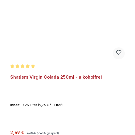
Durchschnittliche Bewertung von 5 von 5 Sternen
Shatlers Virgin Colada 250ml - alkoholfrei
Inhalt:
0.25 Liter
(9,96 € / 1 Liter)
Verkaufspreis:
Regulärer Preis:
2,49 €
2,69 €
(7.43% gespart)