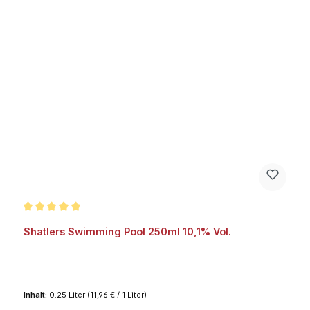
Durchschnittliche Bewertung von 5 von 5 Sternen
Shatlers Swimming Pool 250ml 10,1% Vol.
Inhalt:
0.25 Liter
(11,96 € / 1 Liter)