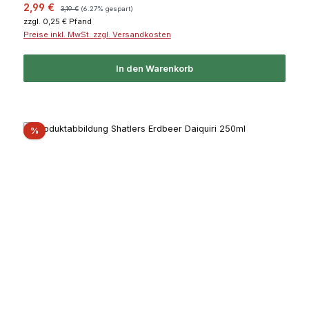
Verkaufspreis:
Regulärer Preis:
2,99 €
3,19 €
(6.27% gespart)
zzgl. 0,25 € Pfand
Preise inkl. MwSt. zzgl. Versandkosten
In den Warenkorb
Rabatt
%