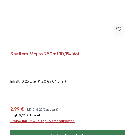
Shatlers Mojito 250ml 10,1% Vol.
Inhalt:
0.25 Liter
(1,20 € / 0.1 Liter)
Verkaufspreis:
Regulärer Preis:
2,99 €
3,19 €
(6.27% gespart)
zzgl. 0,25 € Pfand
Preise inkl. MwSt. zzgl. Versandkosten