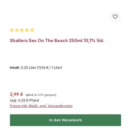
Durchschnittliche Bewertung von 5 von 5 Sternen
Shatlers Sex On The Beach 250ml 10,1% Vol.
Inhalt:
0.25 Liter
(11,96 € / 1 Liter)
Verkaufspreis:
Regulärer Preis:
2,99 €
3,19 €
(6.27% gespart)
zzgl. 0,25 € Pfand
Preise inkl. MwSt. zzgl. Versandkosten
In den Warenkorb