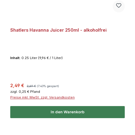
Shatlers Havanna Juicer 250ml - alkoholfrei
Inhalt:
0.25 Liter
(9,96 € / 1 Liter)
Verkaufspreis:
Regulärer Preis:
2,49 €
2,69 €
(7.43% gespart)
zzgl. 0,25 € Pfand
Preise inkl. MwSt. zzgl. Versandkosten
In den Warenkorb