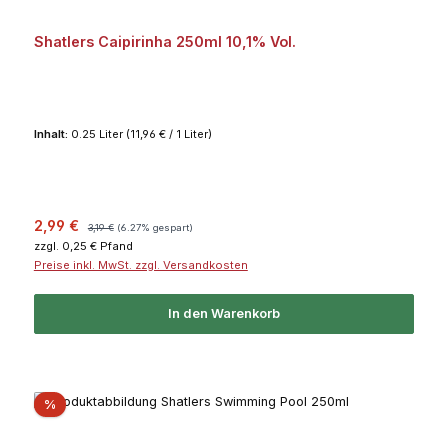
Shatlers Caipirinha 250ml 10,1% Vol.
Inhalt:
0.25 Liter
(11,96 € / 1 Liter)
Verkaufspreis:
Regulärer Preis:
2,99 €
3,19 €
(6.27% gespart)
zzgl. 0,25 € Pfand
Preise inkl. MwSt. zzgl. Versandkosten
In den Warenkorb
Rabatt
%