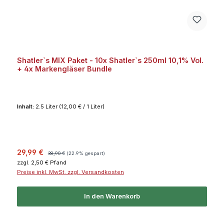
Shatler`s MIX Paket - 10x Shatler`s 250ml 10,1% Vol.
+ 4x Markengläser Bundle
Inhalt:
2.5 Liter
(12,00 € / 1 Liter)
Verkaufspreis:
Regulärer Preis:
29,99 €
38,90 €
(22.9% gespart)
zzgl. 2,50 € Pfand
Preise inkl. MwSt. zzgl. Versandkosten
In den Warenkorb