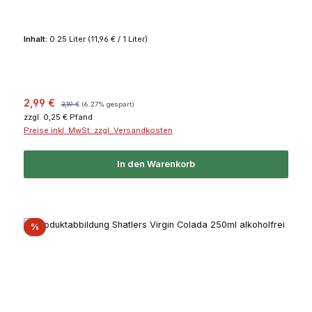
Inhalt:
0.25 Liter
(11,96 € / 1 Liter)
Verkaufspreis:
Regulärer Preis:
2,99 €
3,19 €
(6.27% gespart)
zzgl. 0,25 € Pfand
Preise inkl. MwSt. zzgl. Versandkosten
In den Warenkorb
Rabatt
%