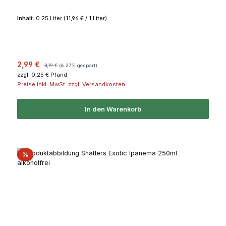
Inhalt:
0.25 Liter
(11,96 € / 1 Liter)
Verkaufspreis:
Regulärer Preis:
2,99 €
3,19 €
(6.27% gespart)
zzgl. 0,25 € Pfand
Preise inkl. MwSt. zzgl. Versandkosten
In den Warenkorb
Rabatt
%