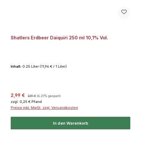
Shatlers Erdbeer Daiquiri 250 ml 10,1% Vol.
Inhalt:
0.25 Liter
(11,96 € / 1 Liter)
Verkaufspreis:
Regulärer Preis:
2,99 €
3,19 €
(6.27% gespart)
zzgl. 0,25 € Pfand
Preise inkl. MwSt. zzgl. Versandkosten
In den Warenkorb