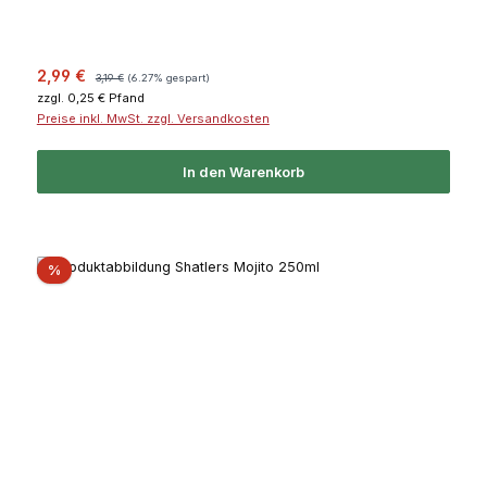
Verkaufspreis:
Regulärer Preis:
2,99 €
3,19 €
(6.27% gespart)
zzgl. 0,25 € Pfand
Preise inkl. MwSt. zzgl. Versandkosten
In den Warenkorb
Rabatt
%