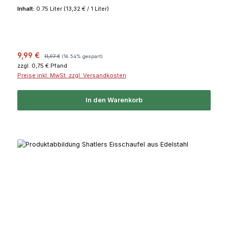
Inhalt:
0.75 Liter
(13,32 € / 1 Liter)
Verkaufspreis:
Regulärer Preis:
9,99 €
11,97 €
(16.54% gespart)
zzgl. 0,75 € Pfand
Preise inkl. MwSt. zzgl. Versandkosten
In den Warenkorb