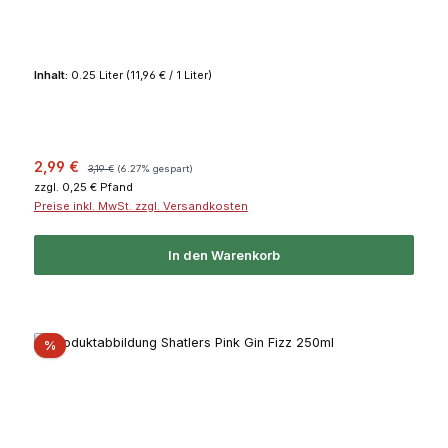
Inhalt:
0.25 Liter
(11,96 € / 1 Liter)
Verkaufspreis:
Regulärer Preis:
2,99 €
3,19 €
(6.27% gespart)
zzgl. 0,25 € Pfand
Preise inkl. MwSt. zzgl. Versandkosten
In den Warenkorb
Rabatt
%