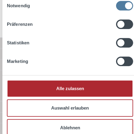
Preise inkl. MwSt. zzgl. Versandkosten
Notwendig
In den Warenkorb
Präferenzen
Statistiken
Service-Hotline
Shop Service
Marketing
Informationen
Versandarten
Alle zulassen
Standard
Zahlungsarten
Auswahl erlauben
Sicher Einkaufen
Ablehnen
Über uns