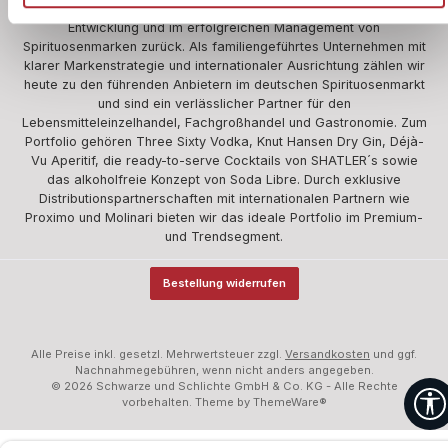
Wir blicken auf über 360 Jahre Erfahrung in der Herstellung,
Entwicklung und im erfolgreichen Management von
Spirituosenmarken zurück. Als familiengeführtes Unternehmen mit
klarer Markenstrategie und internationaler Ausrichtung zählen wir
heute zu den führenden Anbietern im deutschen Spirituosenmarkt
und sind ein verlässlicher Partner für den
Lebensmitteleinzelhandel, Fachgroßhandel und Gastronomie. Zum
Portfolio gehören Three Sixty Vodka, Knut Hansen Dry Gin, Déjà-
Vu Aperitif, die ready-to-serve Cocktails von SHATLER´s sowie
das alkoholfreie Konzept von Soda Libre. Durch exklusive
Distributionspartnerschaften mit internationalen Partnern wie
Proximo und Molinari bieten wir das ideale Portfolio im Premium-
und Trendsegment.
Bestellung widerrufen
Alle Preise inkl. gesetzl. Mehrwertsteuer zzgl.
Versandkosten
und ggf.
Nachnahmegebühren, wenn nicht anders angegeben.
© 2026 Schwarze und Schlichte GmbH & Co. KG - Alle Rechte
vorbehalten. Theme by
ThemeWare®