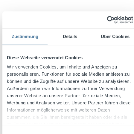
Zustimmung
Details
Über Cookies
Diese Webseite verwendet Cookies
Wir verwenden Cookies, um Inhalte und Anzeigen zu
Durchschnittliche Bewertung von 4.8 von 5 Sternen
Ganz Alter Schneider 0,7l 38% Vol.
personalisieren, Funktionen für soziale Medien anbieten zu
können und die Zugriffe auf unsere Website zu analysieren.
Außerdem geben wir Informationen zu Ihrer Verwendung
unserer Website an unsere Partner für soziale Medien,
Inhalt:
0.7 Liter
(21,27 € / 1 Liter)
Werbung und Analysen weiter. Unsere Partner führen diese
Informationen möglicherweise mit weiteren Daten
zusammen, die Sie ihnen bereitgestellt haben oder die sie
im Rahmen Ihrer Nutzung der Dienste gesammelt haben.
Regulärer Preis:
14,89 €
Einwilligungsauswahl