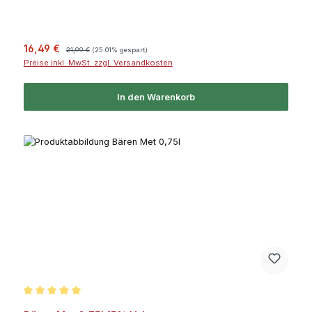
Verkaufspreis:
Regulärer Preis:
16,49 €
21,99 €
(25.01% gespart)
Preise inkl. MwSt. zzgl. Versandkosten
In den Warenkorb
Durchschnittliche Bewertung von 5 von 5 Sternen