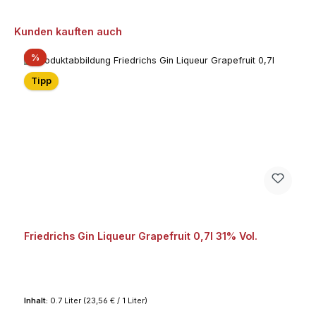
Produktgalerie überspringen
Kunden kauften auch
Rabatt
%
Tipp
Friedrichs Gin Liqueur Grapefruit 0,7l 31% Vol.
Inhalt:
0.7 Liter
(23,56 € / 1 Liter)