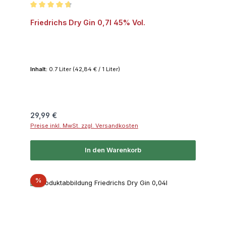
Durchschnittliche Bewertung von 4.8 von 5 Sternen
Friedrichs Dry Gin 0,7l 45% Vol.
Inhalt:
0.7 Liter
(42,84 € / 1 Liter)
Regulärer Preis:
29,99 €
Preise inkl. MwSt. zzgl. Versandkosten
In den Warenkorb
Rabatt
%