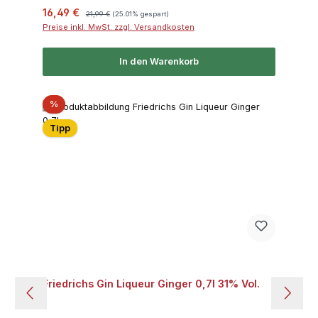
Verkaufspreis:
Regulärer Preis:
16,49 €
21,99 €
(25.01% gespart)
Preise inkl. MwSt. zzgl. Versandkosten
In den Warenkorb
Rabatt
%
Tipp
Friedrichs Gin Liqueur Ginger 0,7l 31% Vol.