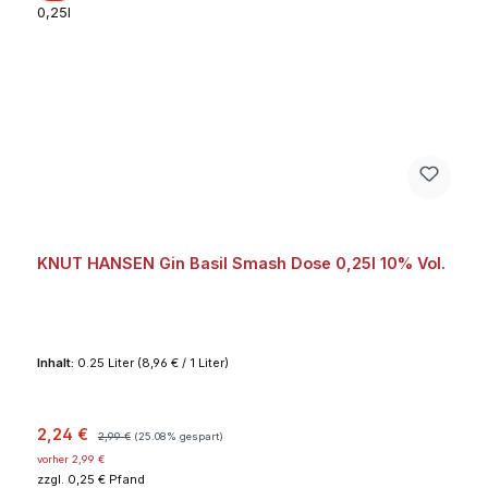
KNUT HANSEN Gin Basil Smash Dose 0,25l 10% Vol.
Inhalt:
0.25 Liter
(8,96 € / 1 Liter)
Verkaufspreis:
Regulärer Preis:
2,24 €
2,99 €
(25.08% gespart)
vorher 2,99 €
zzgl. 0,25 € Pfand