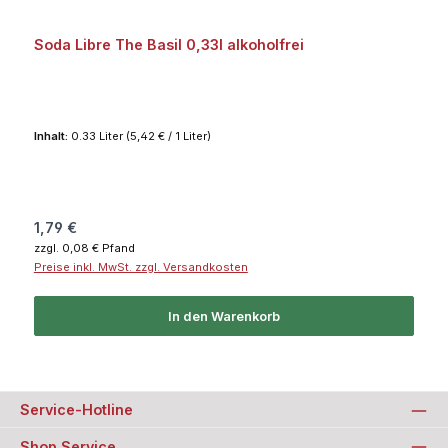
Soda Libre The Basil 0,33l alkoholfrei
Inhalt:
0.33 Liter
(5,42 € / 1 Liter)
Regulärer Preis:
1,79 €
zzgl. 0,08 € Pfand
Preise inkl. MwSt. zzgl. Versandkosten
In den Warenkorb
Service-Hotline
Shop Service