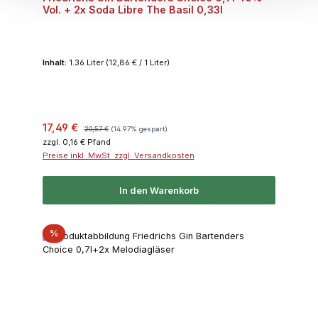
Vol. + 2x Soda Libre The Basil 0,33l
Inhalt:
1.36 Liter
(12,86 € / 1 Liter)
Verkaufspreis:
Regulärer Preis:
17,49 €
20,57 €
(14.97% gespart)
zzgl. 0,16 € Pfand
Preise inkl. MwSt. zzgl. Versandkosten
In den Warenkorb
Rabatt
%