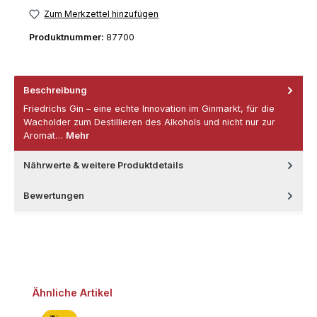
Zum Merkzettel hinzufügen
Produktnummer:
87700
Beschreibung
Friedrichs Gin – eine echte Innovation im Ginmarkt, für die
Wacholder zum Destillieren des Alkohols und nicht nur zur
Aromat…
Mehr
Nährwerte & weitere Produktdetails
Bewertungen
Produktgalerie überspringen
Ähnliche Artikel