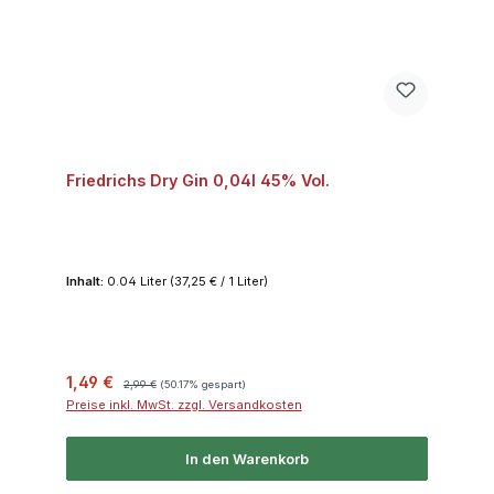
Friedrichs Dry Gin 0,04l 45% Vol.
Inhalt:
0.04 Liter
(37,25 € / 1 Liter)
Verkaufspreis:
Regulärer Preis:
1,49 €
2,99 €
(50.17% gespart)
Preise inkl. MwSt. zzgl. Versandkosten
In den Warenkorb