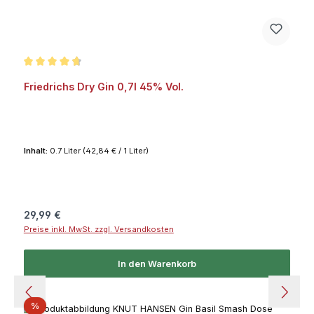
Durchschnittliche Bewertung von 4.8 von 5 Sternen
Friedrichs Dry Gin 0,7l 45% Vol.
Inhalt:
0.7 Liter
(42,84 € / 1 Liter)
Regulärer Preis:
29,99 €
Preise inkl. MwSt. zzgl. Versandkosten
In den Warenkorb
Rabatt
%