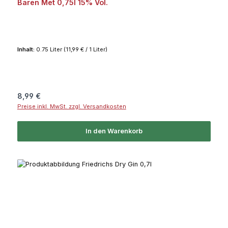
Bären Met 0,75l 15% Vol.
Inhalt:
0.75 Liter
(11,99 € / 1 Liter)
Regulärer Preis:
8,99 €
Preise inkl. MwSt. zzgl. Versandkosten
In den Warenkorb