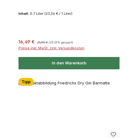
Inhalt:
0.7 Liter
(23,56 € / 1 Liter)
Verkaufspreis:
Regulärer Preis:
16,49 €
21,99 €
(25.01% gespart)
Preise inkl. MwSt. zzgl. Versandkosten
In den Warenkorb
Tipp