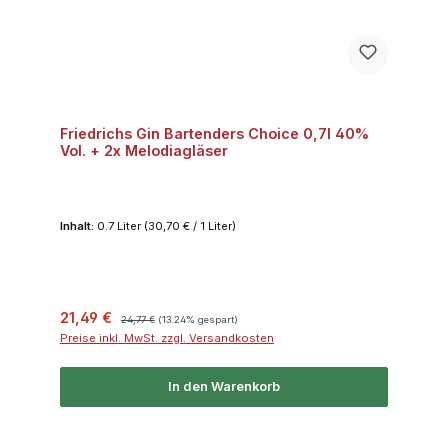
Friedrichs Gin Bartenders Choice 0,7l 40%
Vol. + 2x Melodiagläser
Inhalt:
0.7 Liter
(30,70 € / 1 Liter)
Verkaufspreis:
Regulärer Preis:
21,49 €
24,77 €
(13.24% gespart)
Preise inkl. MwSt. zzgl. Versandkosten
In den Warenkorb