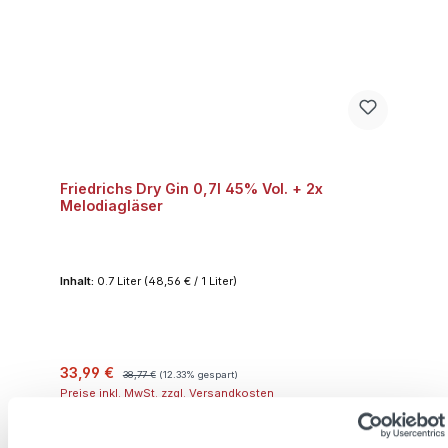
Friedrichs Dry Gin 0,7l 45% Vol. + 2x
Melodiagläser
Inhalt:
0.7 Liter
(48,56 € / 1 Liter)
Verkaufspreis:
Regulärer Preis:
33,99 €
38,77 €
(12.33% gespart)
Preise inkl. MwSt. zzgl. Versandkosten
In den Warenkorb