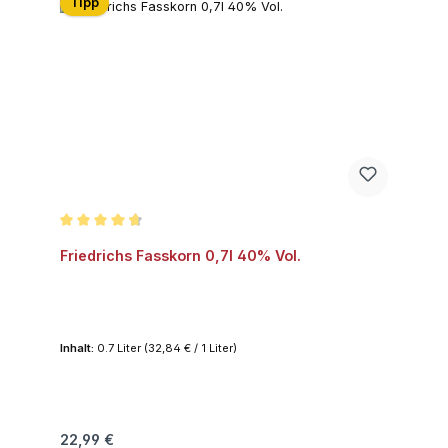
Tipp
Durchschnittliche Bewertung von 4.6 von 5 Sternen
Friedrichs Fasskorn 0,7l 40% Vol.
Inhalt:
0.7 Liter
(32,84 € / 1 Liter)
Regulärer Preis:
22,99 €