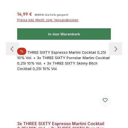
Verkaufspreis:
Regulärer Preis:
14,99 €
19,97 €
(24.94% gespart)
Preise inkl. MwSt. zzgl. Versandkosten
In den Warenkorb
Rabatt
%
3x THREE SIXTY Espresso Martini Cocktail