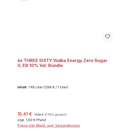
6x THREE SIXTY Vodka Energy Zero Sugar
0,33l 10% Vol. Bundle
Inhalt:
1.98 Liter
(7,88 € / 1 Liter)
Verkaufspreis:
Regulärer Preis:
15,61 €
17,34 €
(9.98% gespart)
zzgl. 1,50 € Pfand
Preise inkl. MwSt. zzgl. Versandkosten