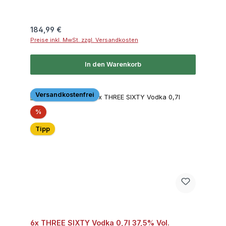
Regulärer Preis:
184,99 €
Preise inkl. MwSt. zzgl. Versandkosten
In den Warenkorb
Versandkostenfrei
Rabatt
%
Tipp
6x THREE SIXTY Vodka 0,7l 37,5% Vol.