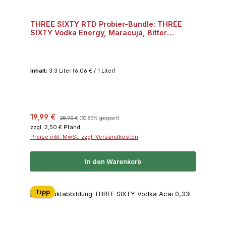
THREE SIXTY RTD Probier-Bundle: THREE
SIXTY Vodka Energy, Maracuja, Bitter
Lemon, Dark Berry, Acai je 2x 0,33l 10% Vol.
Bundle
Inhalt:
3.3 Liter
(6,06 € / 1 Liter)
Verkaufspreis:
Regulärer Preis:
19,99 €
28,90 €
(30.83% gespart)
zzgl. 2,50 € Pfand
Preise inkl. MwSt. zzgl. Versandkosten
In den Warenkorb
Tipp