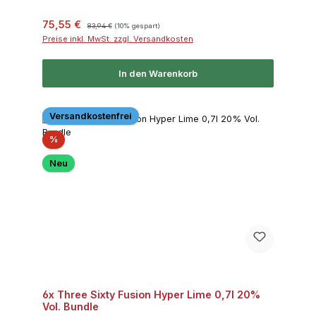
Verkaufspreis:
Regulärer Preis:
75,55 €
83,94 €
(10% gespart)
Preise inkl. MwSt. zzgl. Versandkosten
In den Warenkorb
Versandkostenfrei
Rabatt
%
Neu
6x Three Sixty Fusion Hyper Lime 0,7l 20%
Vol. Bundle