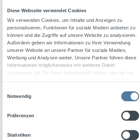
Diese Webseite verwendet Cookies
Wir verwenden Cookies, um Inhalte und Anzeigen zu
personalisieren, Funktionen für soziale Medien anbieten zu
können und die Zugriffe auf unsere Website zu analysieren.
Außerdem geben wir Informationen zu Ihrer Verwendung
unserer Website an unsere Partner für soziale Medien,
Werbung und Analysen weiter. Unsere Partner führen diese
THREE SIXTY Vodka BLACK 42 0,7l 42% Vol.
Informationen möglicherweise mit weiteren Daten
+ 2x THREE SIXTY Glas 0,3l
zusammen, die Sie ihnen bereitgestellt haben oder die sie
im Rahmen Ihrer Nutzung der Dienste gesammelt haben.
Einwilligungsauswahl
Inhalt:
0.7 Liter
(27,13 € / 1 Liter)
Notwendig
Präferenzen
Verkaufspreis:
Regulärer Preis:
18,99 €
23,47 €
(19.09% gespart)
Preise inkl. MwSt. zzgl. Versandkosten
Statistiken