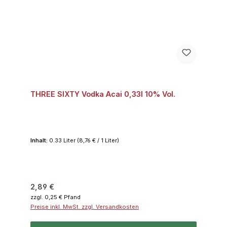
THREE SIXTY Vodka Acai 0,33l 10% Vol.
Inhalt:
0.33 Liter
(8,76 € / 1 Liter)
Regulärer Preis:
2,89 €
zzgl. 0,25 € Pfand
Preise inkl. MwSt. zzgl. Versandkosten