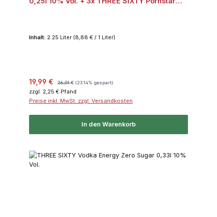
0,25l 10% Vol. + 3x THREE SIXTY Pornstar
Martini Cocktail 0,25l 10% Vol. + 3x THREE
SIXTY Skinny Bitch Cocktail 0,25l 10% Vol.
Inhalt:
2.25 Liter
(8,88 € / 1 Liter)
Verkaufspreis:
Regulärer Preis:
19,99 €
26,01 €
(23.14% gespart)
zzgl. 2,25 € Pfand
Preise inkl. MwSt. zzgl. Versandkosten
In den Warenkorb