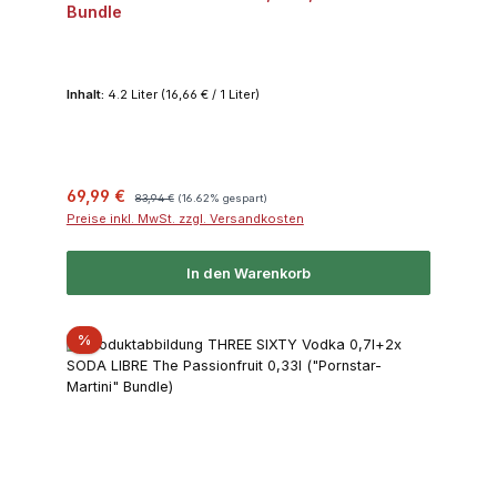
Bundle
Inhalt:
4.2 Liter
(16,66 € / 1 Liter)
Verkaufspreis:
Regulärer Preis:
69,99 €
83,94 €
(16.62% gespart)
Preise inkl. MwSt. zzgl. Versandkosten
In den Warenkorb
Rabatt
%