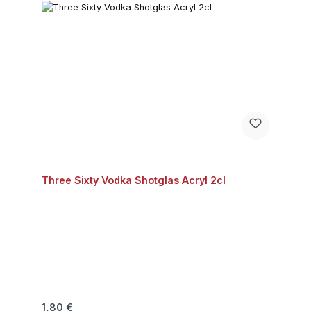
Three Sixty Vodka Shotglas Acryl 2cl
Regulärer Preis:
1,80 €