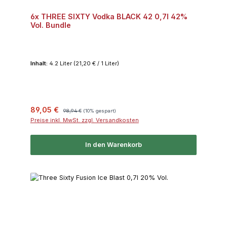
6x THREE SIXTY Vodka BLACK 42 0,7l 42%
Vol. Bundle
Inhalt:
4.2 Liter
(21,20 € / 1 Liter)
Verkaufspreis:
Regulärer Preis:
89,05 €
98,94 €
(10% gespart)
Preise inkl. MwSt. zzgl. Versandkosten
In den Warenkorb