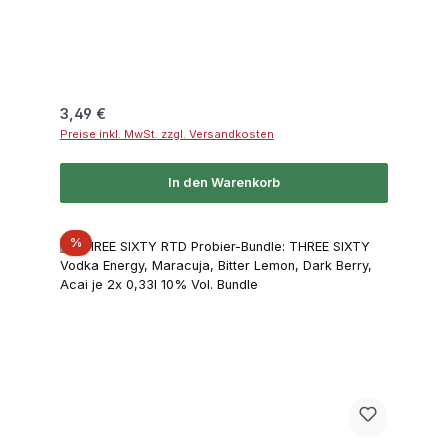
Regulärer Preis:
3,49 €
Preise inkl. MwSt. zzgl. Versandkosten
In den Warenkorb
Rabatt
%