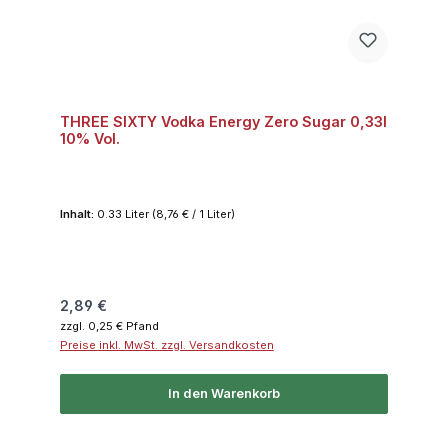
THREE SIXTY Vodka Energy Zero Sugar 0,33l
10% Vol.
Inhalt:
0.33 Liter
(8,76 € / 1 Liter)
Regulärer Preis:
2,89 €
zzgl. 0,25 € Pfand
Preise inkl. MwSt. zzgl. Versandkosten
In den Warenkorb