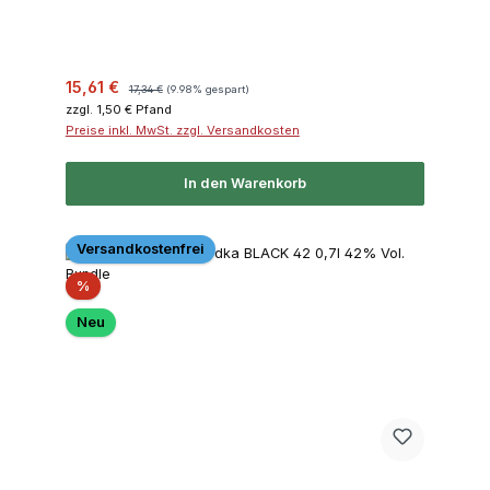
Verkaufspreis:
Regulärer Preis:
15,61 €
17,34 €
(9.98% gespart)
zzgl. 1,50 € Pfand
Preise inkl. MwSt. zzgl. Versandkosten
In den Warenkorb
Versandkostenfrei
Rabatt
%
Neu