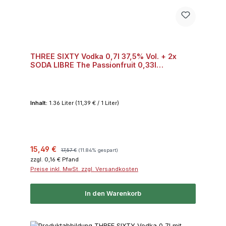
THREE SIXTY Vodka 0,7l 37,5% Vol. + 2x
SODA LIBRE The Passionfruit 0,33l
("Pornstar-Martini" Bundle) Bundle
Inhalt:
1.36 Liter
(11,39 € / 1 Liter)
Verkaufspreis:
Regulärer Preis:
15,49 €
17,57 €
(11.84% gespart)
zzgl. 0,16 € Pfand
Preise inkl. MwSt. zzgl. Versandkosten
In den Warenkorb