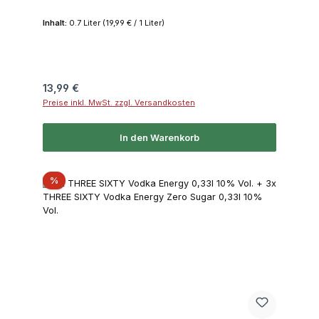
Inhalt:
0.7 Liter
(19,99 € / 1 Liter)
Regulärer Preis:
13,99 €
Preise inkl. MwSt. zzgl. Versandkosten
In den Warenkorb
Rabatt
%