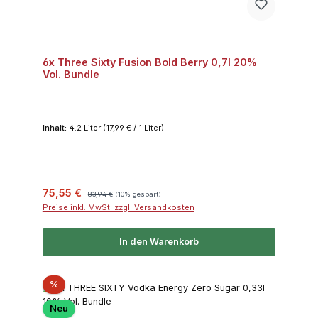
6x Three Sixty Fusion Bold Berry 0,7l 20%
Vol. Bundle
Inhalt:
4.2 Liter
(17,99 € / 1 Liter)
Verkaufspreis:
Regulärer Preis:
75,55 €
83,94 €
(10% gespart)
Preise inkl. MwSt. zzgl. Versandkosten
In den Warenkorb
Rabatt
%
Neu