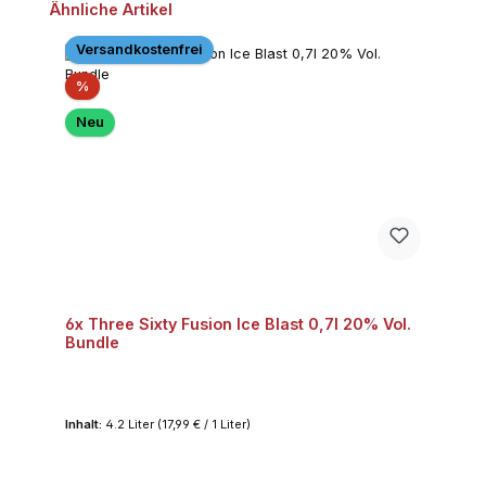
Produktgalerie überspringen
Ähnliche Artikel
Versandkostenfrei
Rabatt
%
Neu
6x Three Sixty Fusion Ice Blast 0,7l 20% Vol.
Bundle
Inhalt:
4.2 Liter
(17,99 € / 1 Liter)