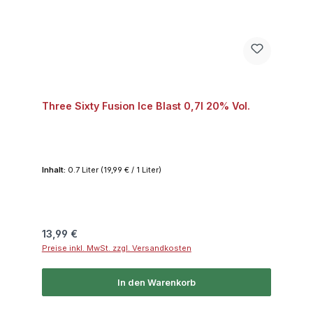
Three Sixty Fusion Ice Blast 0,7l 20% Vol.
Inhalt:
0.7 Liter
(19,99 € / 1 Liter)
Regulärer Preis:
13,99 €
Preise inkl. MwSt. zzgl. Versandkosten
In den Warenkorb