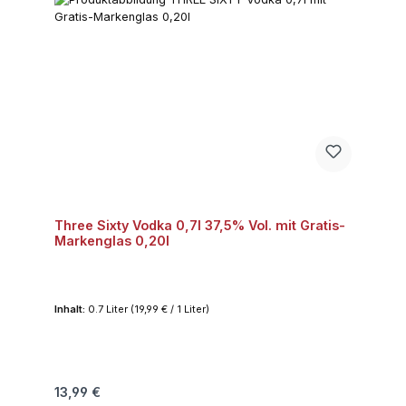
Three Sixty Vodka 0,7l 37,5% Vol. mit Gratis-
Markenglas 0,20l
Inhalt:
0.7 Liter
(19,99 € / 1 Liter)
Regulärer Preis:
13,99 €