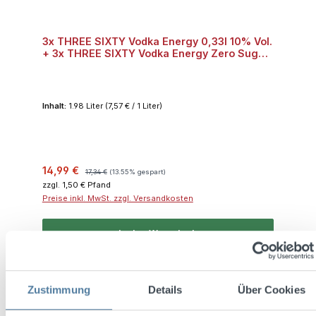
3x THREE SIXTY Vodka Energy 0,33l 10% Vol.
+ 3x THREE SIXTY Vodka Energy Zero Sugar
0,33l 10% Vol.
Inhalt:
1.98 Liter
(7,57 € / 1 Liter)
Verkaufspreis:
Regulärer Preis:
14,99 €
17,34 €
(13.55% gespart)
zzgl. 1,50 € Pfand
Preise inkl. MwSt. zzgl. Versandkosten
In den Warenkorb
Rabatt
%
Zustimmung
Details
Über Cookies