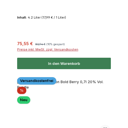
Inhalt:
4.2 Liter
(17,99 € / 1 Liter)
Verkaufspreis:
Regulärer Preis:
75,55 €
83,94 €
(10% gespart)
Preise inkl. MwSt. zzgl. Versandkosten
In den Warenkorb
Versandkostenfrei
Rabatt
%
Neu