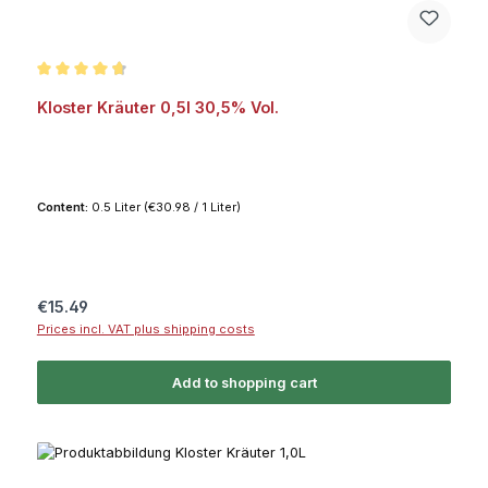
Average rating of 4.7 out of 5 stars
Kloster Kräuter 0,5l 30,5% Vol.
Content:
0.5 Liter
(€30.98 / 1 Liter)
Regular price:
€15.49
Prices incl. VAT plus shipping costs
Add to shopping cart