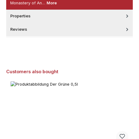
Monastery of An…
More
Properties
Reviews
Skip product gallery
Customers also bought