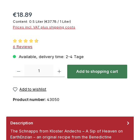
€18.89
Content:
0.5 Liter
(€37.78 / 1 Liter)
Prices incl. VAT plus shipping costs
Average rating of 4.6 out of 5 stars
6 Reviews
Available, delivery time: 2-4 Tage
Product Quantity: Enter the desired amount or use the buttons to increase or decrease th
Add to shopping cart
Add to wishlist
Product number:
43050
Description
The Schnapps from Kloster Andechs – A Sip of Heaven on
EarthEnzian – an original recipe from the Benedictine