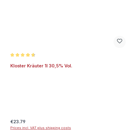
Average rating of 4.7 out of 5 stars
Kloster Kräuter 1l 30,5% Vol.
Regular price:
€23.79
Prices incl. VAT plus shipping costs