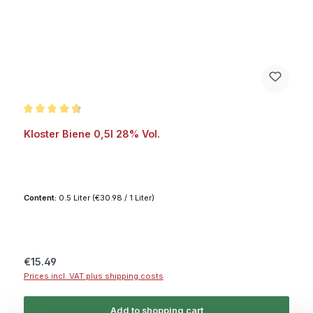
Average rating of 4.7 out of 5 stars
Kloster Biene 0,5l 28% Vol.
Content:
0.5 Liter
(€30.98 / 1 Liter)
Regular price:
€15.49
Prices incl. VAT plus shipping costs
Add to shopping cart