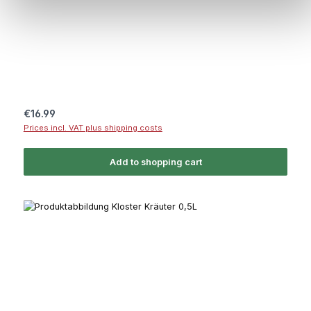
Regular price:
€16.99
Prices incl. VAT plus shipping costs
Add to shopping cart