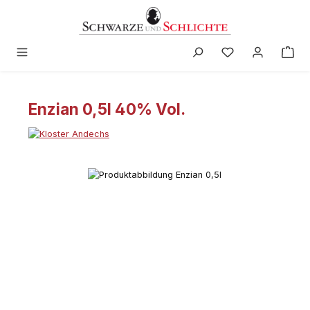
in content
Enzian 0,5l 40% Vol.
Skip image gallery