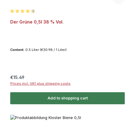
Average rating of 4.5 out of 5 stars
Der Grüne 0,5l 38 % Vol.
Content:
0.5 Liter
(€30.98 / 1 Liter)
Regular price:
€15.49
Prices incl. VAT plus shipping costs
Add to shopping cart