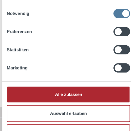
Product number:
1336970
Einwilligungsauswahl
Notwendig
Description
Präferenzen
Standing since 1608. Bushmills ist die älteste lizensierte
Whiskey Destillerie der Welt. Bereits 1608 erhielt Sir Thomas
Phi…
More
Statistiken
Reviews
Marketing
Alle zulassen
Service hotline
Auswahl erlauben
Shop Service