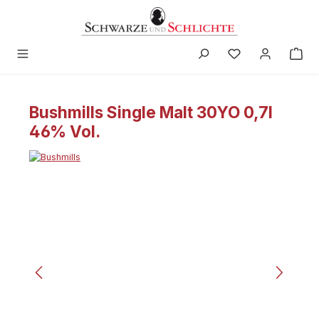
in content
Bushmills Single Malt 30YO 0,7l
46% Vol.
Skip image gallery