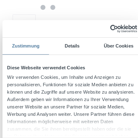
Zustimmung
Details
Über Cookies
Diese Webseite verwendet Cookies
€2,000.00
Content:
0.7 Liter
(€2,857.14 / 1 Liter)
Wir verwenden Cookies, um Inhalte und Anzeigen zu
Prices incl. VAT plus shipping costs
personalisieren, Funktionen für soziale Medien anbieten zu
können und die Zugriffe auf unsere Website zu analysieren.
Free shipping
Außerdem geben wir Informationen zu Ihrer Verwendung
Available, delivery time: 2-4 Tage
unserer Website an unsere Partner für soziale Medien,
Product Quantity: Enter the desired amount or use the buttons to increase or decrease th
Werbung und Analysen weiter. Unsere Partner führen diese
Add to shopping cart
Informationen möglicherweise mit weiteren Daten
zusammen, die Sie ihnen bereitgestellt haben oder die sie
Add to wishlist
im Rahmen Ihrer Nutzung der Dienste gesammelt haben.