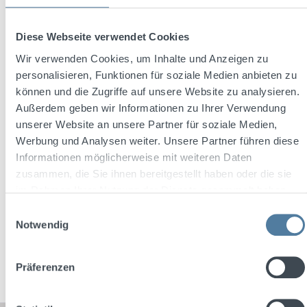
Diese Webseite verwendet Cookies
Wir verwenden Cookies, um Inhalte und Anzeigen zu
personalisieren, Funktionen für soziale Medien anbieten zu
Mezcal 400 Conejos Joven 0,7l 38% Vol.
können und die Zugriffe auf unsere Website zu analysieren.
Außerdem geben wir Informationen zu Ihrer Verwendung
unserer Website an unsere Partner für soziale Medien,
Werbung und Analysen weiter. Unsere Partner führen diese
Content:
0.7 Liter
(€71.41 / 1 Liter)
Informationen möglicherweise mit weiteren Daten
zusammen, die Sie ihnen bereitgestellt haben oder die sie
im Rahmen Ihrer Nutzung der Dienste gesammelt haben.
Regular price:
€49.99
Einwilligungsauswahl
Prices incl. VAT plus shipping costs
Notwendig
Add to shopping cart
Präferenzen