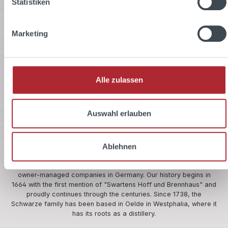
Statistiken
Service hotline
Shop Service
Marketing
Information
Shipping methods
Alle zulassen
Standard
Auswahl erlauben
Payment methods
Safer shopping
Ablehnen
About us
The company Schwarze and Schlichte is one of the five oldest
owner-managed companies in Germany. Our history begins in
1664 with the first mention of "Swartens Hoff und Brennhaus" and
proudly continues through the centuries. Since 1738, the
Schwarze family has been based in Oelde in Westphalia, where it
has its roots as a distillery.