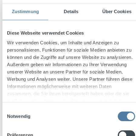
Zustimmung
Details
Über Cookies
Unser Unternehmen
Diese Webseite verwendet Cookies
Wir destillieren
Lifestyle
und
Wir verwenden Cookies, um Inhalte und Anzeigen zu
Lebensfreude
in einzigartige
personalisieren, Funktionen für soziale Medien anbieten zu
Markenkonzepte und Geschmackserlebnisse.
können und die Zugriffe auf unsere Website zu analysieren.
Als familiengeführtes Unternehmen der
Außerdem geben wir Informationen zu Ihrer Verwendung
Getränkebranche
vereinen wir
unserer Website an unsere Partner für soziale Medien,
jahrhundertelange Tradition mit
Werbung und Analysen weiter. Unsere Partner führen diese
Innovationsgeist. Neben internationalen
Informationen möglicherweise mit weiteren Daten
Marken wie
THREE SIXTY
zusammen, die Sie ihnen bereitgestellt haben oder die sie
VODKA
,
SHATLER‘s Cocktails
,
DéJà-Vu
im Rahmen Ihrer Nutzung der Dienste gesammelt haben.
Aperitif
und
KNUT HANSEN
zählt eine
Einwilligungsauswahl
Vielzahl nationaler und regionaler
Notwendig
Spirituosenmarken
zu unserem
Kernsortiment. Mit
Soda Libre
bedienen wir
Präferenzen
auch den Markt der
alkoholfreien Getränke
.