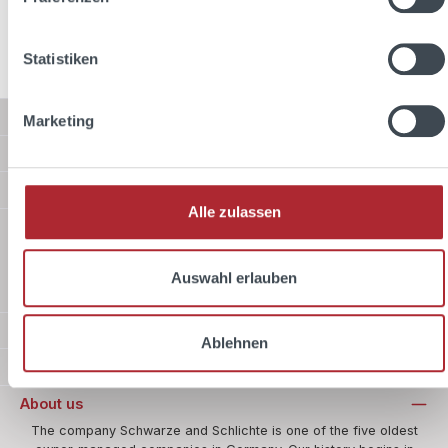
Statistiken
Service hotline
Marketing
Shop Service
Information
Alle zulassen
Shipping methods
Auswahl erlauben
Standard
Payment methods
Ablehnen
Safer shopping
About us
The company Schwarze and Schlichte is one of the five oldest