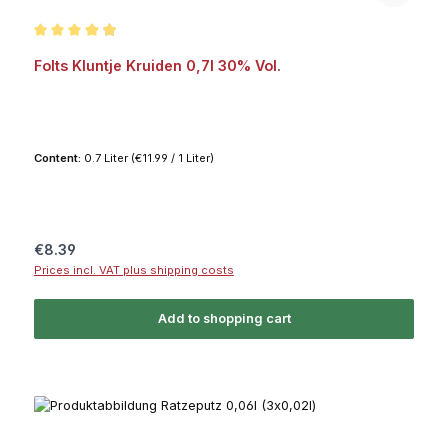
Average rating of 4.9 out of 5 stars
Folts Kluntje Kruiden 0,7l 30% Vol.
Content:
0.7 Liter
(€11.99 / 1 Liter)
Regular price:
€8.39
Prices incl. VAT plus shipping costs
Add to shopping cart