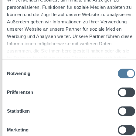
personalisieren, Funktionen für soziale Medien anbieten zu
können und die Zugriffe auf unsere Website zu analysieren.
Außerdem geben wir Informationen zu Ihrer Verwendung
unserer Website an unsere Partner für soziale Medien,
Werbung und Analysen weiter. Unsere Partner führen diese
Informationen möglicherweise mit weiteren Daten
zusammen, die Sie ihnen bereitgestellt haben oder die sie
im Rahmen Ihrer Nutzung der Dienste gesammelt haben.
Average rating of 5 out of 5 stars
Einwilligungsauswahl
Ratzeputz 0,02l 58% Vol.
Notwendig
Präferenzen
Content:
0.02 Liter
(€84.50 / 1 Liter)
Statistiken
Regular price:
€1.69
Marketing
Prices incl. VAT plus shipping costs