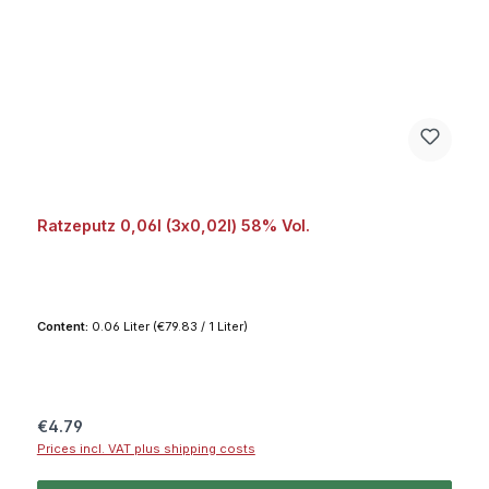
Ratzeputz 0,06l (3x0,02l) 58% Vol.
Content:
0.06 Liter
(€79.83 / 1 Liter)
Regular price:
€4.79
Prices incl. VAT plus shipping costs