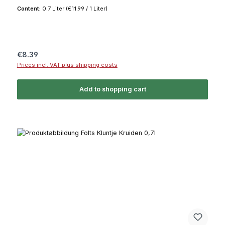
Content:
0.7 Liter
(€11.99 / 1 Liter)
Regular price:
€8.39
Prices incl. VAT plus shipping costs
Add to shopping cart