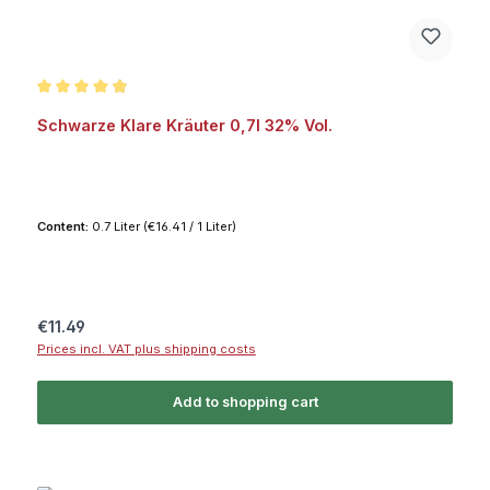
Average rating of 4.9 out of 5 stars
Schwarze Klare Kräuter 0,7l 32% Vol.
Content:
0.7 Liter
(€16.41 / 1 Liter)
Regular price:
€11.49
Prices incl. VAT plus shipping costs
Add to shopping cart