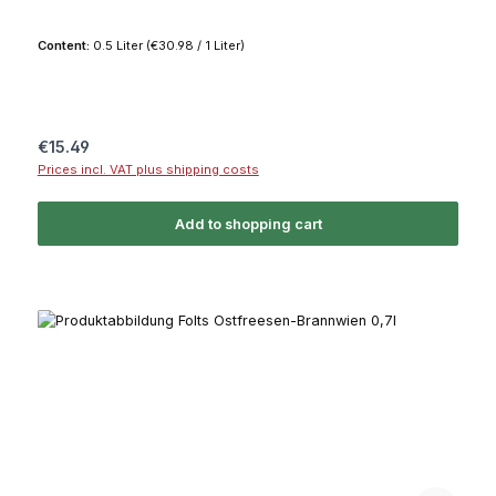
Content:
0.5 Liter
(€30.98 / 1 Liter)
Regular price:
€15.49
Prices incl. VAT plus shipping costs
Add to shopping cart