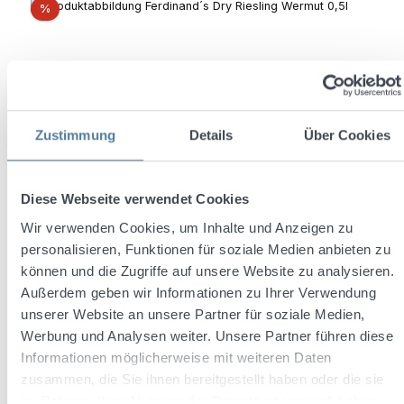
Discount
%
Zustimmung
Details
Über Cookies
Diese Webseite verwendet Cookies
Wir verwenden Cookies, um Inhalte und Anzeigen zu
Ferdinand's Dry Riesling Wermut 0,5l 18% Vol.
personalisieren, Funktionen für soziale Medien anbieten zu
können und die Zugriffe auf unsere Website zu analysieren.
Außerdem geben wir Informationen zu Ihrer Verwendung
unserer Website an unsere Partner für soziale Medien,
Content:
0.5 Liter
(€17.98 / 1 Liter)
Werbung und Analysen weiter. Unsere Partner führen diese
Informationen möglicherweise mit weiteren Daten
zusammen, die Sie ihnen bereitgestellt haben oder die sie
Sale price:
Regular price:
€8.99
im Rahmen Ihrer Nutzung der Dienste gesammelt haben.
€15.99
(43.78% saved)