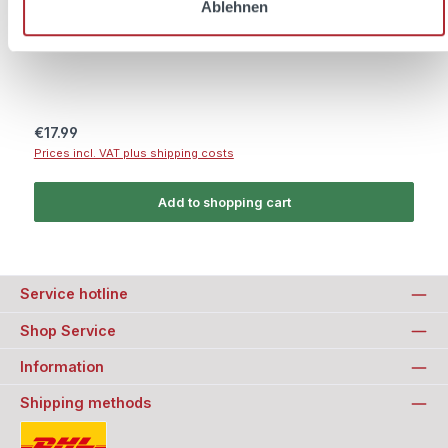
Ablehnen
Content:
0.5 Liter
(€35.98 / 1 Liter)
Regular price:
€17.99
Prices incl. VAT plus shipping costs
Add to shopping cart
Service hotline
Shop Service
Information
Shipping methods