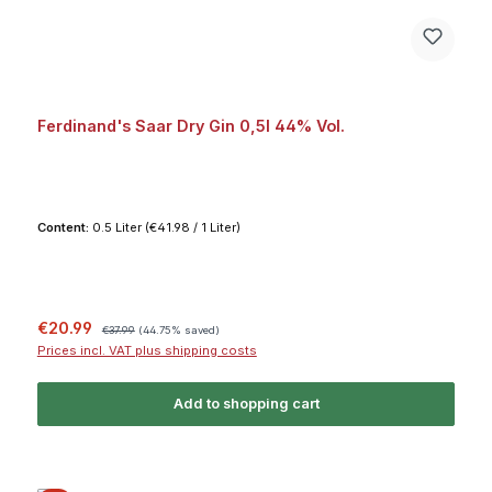
Ferdinand's Saar Dry Gin 0,5l 44% Vol.
Content:
0.5 Liter
(€41.98 / 1 Liter)
Sale price:
Regular price:
€20.99
€37.99
(44.75% saved)
Prices incl. VAT plus shipping costs
Add to shopping cart