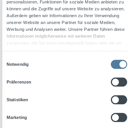
personalisieren, Funktionen für soziale Medien anbieten zu
können und die Zugriffe auf unsere Website zu analysieren.
Außerdem geben wir Informationen zu Ihrer Verwendung
unserer Website an unsere Partner für soziale Medien,
Werbung und Analysen weiter. Unsere Partner führen diese
Informationen möglicherweise mit weiteren Daten
Average rating of 4.8 out of 5 stars
Stichpimpuli bockforcelorum 0,7l 35% Vol.
zusammen, die Sie ihnen bereitgestellt haben oder die sie
im Rahmen Ihrer Nutzung der Dienste gesammelt haben.
Einwilligungsauswahl
Notwendig
Content:
0.7 Liter
(€24.27 / 1 Liter)
Präferenzen
Regular price:
€16.99
Statistiken
Prices incl. VAT plus shipping costs
Add to shopping cart
Marketing